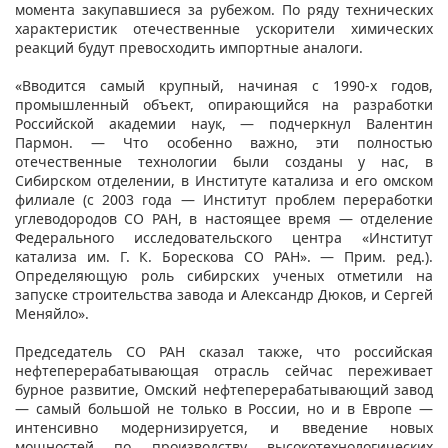
момента закупавшиеся за рубежом. По ряду технических
характеристик отечественные ускорители химических
реакций будут превосходить импортные аналоги.
«Вводится самый крупный, начиная с 1990-х годов,
промышленный объект, опирающийся на разработки
Российской академии наук, — подчеркнул Валентин
Пармон. — Что особенно важно, эти полностью
отечественные технологии были созданы у нас, в
Сибирском отделении, в Институте катализа и его омском
филиале (с 2003 года — Институт проблем переработки
углеводородов СО РАН, в настоящее время — отделение
Федерального исследовательского центра «Институт
катализа им. Г. К. Борескова СО РАН». — Прим. ред.).
Определяющую роль сибирских ученых отметили на
запуске строительства завода и Александр Дюков, и Сергей
Меняйло».
Председатель СО РАН сказал также, что российская
нефтеперерабатывающая отрасль сейчас переживает
бурное развитие, Омский нефтеперерабатывающий завод
— самый большой не только в России, но и в Европе —
интенсивно модернизируется, и введение новых
мощностей по производству высокотехнологических