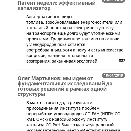
Патент недели: эффективный
катализатор
​Альтернативные виды
топлива, возобновляемые энергоносители или
тотальный переход на электрическую тягу
на транспорте еще долго будут утопическими
проектами. Традиционное топливо на основе
углеводородов пока остается
востребованным, хотя к нему и есть множество
вопросов, начиная от опасности
837
возгорания, заканчивая экологией.
18/04/2019
Олег Мартьянов: мы идем от
фундаментальных исследований до
готовых решений в рамках одной
структуры
​В марте этого года, в результате
присоединения Института проблем
переработки углеводородов СО РАН (ИППУ СО
РАН, Омск) к новосибирскому Институту
катализа СО РАН был создан Федеральный
исследовательский центр «Институт катализа