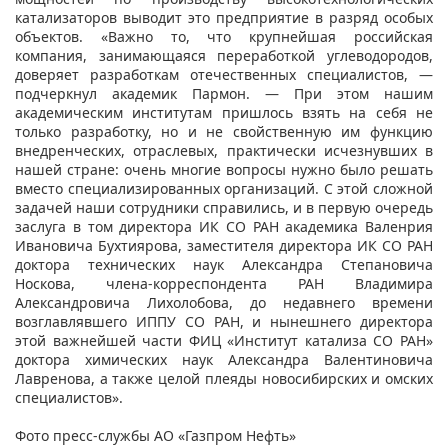
катализаторов выводит это предприятие в разряд особых
объектов. «Важно то, что крупнейшая российская
компания, занимающаяся переработкой углеводородов,
доверяет разработкам отечественных специалистов, —
подчеркнул академик Пармон. — При этом нашим
академическим институтам пришлось взять на себя не
только разработку, но и не свойственную им функцию
внедренческих, отраслевых, практически исчезнувших в
нашей стране: очень многие вопросы нужно было решать
вместо специализированных организаций. С этой сложной
задачей наши сотрудники справились, и в первую очередь
заслуга в том директора ИК СО РАН академика Валенрия
Ивановича Бухтиярова, заместителя директора ИК СО РАН
доктора технических наук Александра Степановича
Носкова, члена-корреспондента РАН Владимира
Александровича Лихолобова, до недавнего времени
возглавлявшего ИППУ СО РАН, и нынешнего директора
этой важнейшей части ФИЦ «Институт катализа СО РАН»
доктора химических наук Александра Валентиновича
Лавренова, а также целой плеяды новосибирских и омских
специалистов».
​Фото пресс-службы АО «Газпром Нефть»