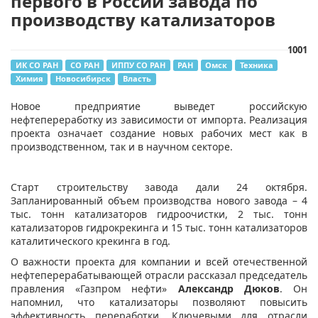
первого в России завода по
производству катализаторов
1001
ИК СО РАН
СО РАН
ИППУ СО РАН
РАН
Омск
Техника
Химия
Новосибирск
Власть
​Новое предприятие выведет российскую
нефтепереработку из зависимости от импорта. Реализация
проекта означает создание новых рабочих мест как в
производственном, так и в научном секторе.
Старт строительству завода дали 24 октября.
Запланированный объем производства нового завода – 4
тыс. тонн катализаторов гидроочистки, 2 тыс. тонн
катализаторов гидрокрекинга и 15 тыс. тонн катализаторов
каталитического крекинга в год.
О важности проекта для компании и всей отечественной
нефтеперерабатывающей отрасли рассказал председатель
правления «Газпром нефти»
Александр Дюков
. Он
напомнил, что катализаторы позволяют повысить
эффективность переработки. Ключевыми для отрасли