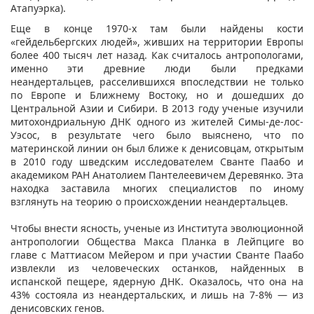
Атапуэрка).
Еще в конце 1970-х там были найдены кости
«гейдельбергских людей», живших на территории Европы
более 400 тысяч лет назад. Как считалось антропологами,
именно эти древние люди были предками
неандертальцев, расселившихся впоследствии не только
по Европе и Ближнему Востоку, но и дошедших до
Центральной Азии и Сибири. В 2013 году ученые изучили
митохондриальную ДНК одного из жителей Симы-де-лос-
Уэсос, в результате чего было выяснено, что по
материнской линии он был ближе к денисовцам, открытым
в 2010 году шведским исследователем Сванте Паабо и
академиком РАН Анатолием Пантелеевичем Деревянко. Эта
находка заставила многих специалистов по иному
взглянуть на теорию о происхождении неандертальцев.
Чтобы внести ясность, ученые из Института эволюционной
антропологии Общества Макса Планка в Лейпциге во
главе с Маттиасом Мейером и при участии Сванте Паабо
извлекли из человеческих останков, найденных в
испанской пещере, ядерную ДНК. Оказалось, что она на
43% состояла из неандертальских, и лишь на 7-8% — из
денисовских генов.