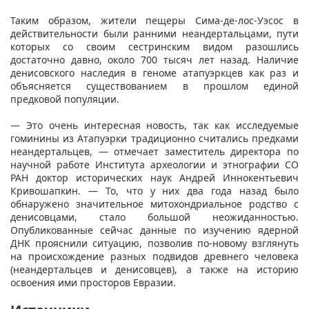
Таким образом, жители пещеры Сима-де-лос-Уэсос в
действительности были ранними неандертальцами, пути
которых со своим сестринским видом разошлись
достаточно давно, около 700 тысяч лет назад. Наличие
денисовского наследия в геноме атапуэркцев как раз и
объясняется существованием в прошлом единой
предковой популяции.
— Это очень интересная новость, так как исследуемые
гоминины из Атапуэрки традиционно считались предками
неандертальцев, — отмечает заместитель директора по
научной работе Института археологии и этнографии СО
РАН доктор исторических наук Андрей Иннокентьевич
Кривошапкин. — То, что у них два года назад было
обнаружено значительное митохондриальное родство с
денисовцами, стало большой неожиданностью.
Опубликованные сейчас данные по изучению ядерной
ДНК прояснили ситуацию, позволив по-новому взглянуть
на происхождение разных подвидов древнего человека
(неандертальцев и денисовцев), а также на историю
освоения ими просторов Евразии.