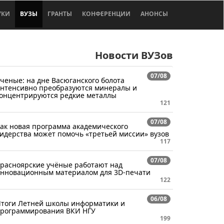
УКИ
ВУЗЫ
ГРАНТЫ
КОНФЕРЕНЦИИ
АНОНСЫ
Новости ВУЗов
07/08
ченые: на дне Васюганского болота
нтенсивно преобразуются минералы и
онцентрируются редкие металлы
121
07/08
ак новая программа академического
идерства может помочь «третьей миссии» вузов
117
07/08
расноярские учёные работают над
нновационным материалом для 3D-печати
122
06/08
тоги Летней школы информатики и
рограммирования ВКИ НГУ
199