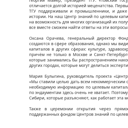
Георгий Майер, президент ТГУ: «Томский гос
отличается долгой историей меценатства. Первый
ТГУ поддерживали и промышленники, и даже 
истории. На наш Центр знаний по целевым капит
на возможность для многих организаций их полу
все вместе сможем найти ответы на эти вопросы
Оксана Орачева, генеральный директор Фонд
создаются в сфере образования, однако мы ви
капиталов в других сферах: культуре, здравоох
причём не только в Москве и Санкт-Петербурге
которые занимались бы распространением нако
других городах, которые могут делиться эксперт
Мария Булыгина, руководитель проекта «Цент
«Мы ставили целью дать всем некоммерческим 
необходимую информацию по целевым капиталам
по эндаументам здесь очень не хватает. Поэто
Сибири, которые разъясняют, как работает эта
Также в церемонии открытия через прямое
поддержанных фондом Центров знаний по целев