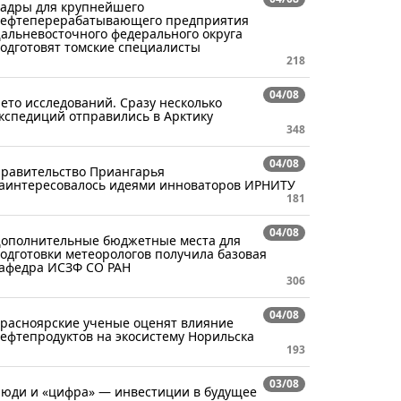
адры для крупнейшего
ефтеперерабатывающего предприятия
альневосточного федерального округа
одготовят томские специалисты
218
04/08
ето исследований. Сразу несколько
кспедиций отправились в Арктику
348
04/08
равительство Приангарья
аинтересовалось идеями инноваторов ИРНИТУ
181
04/08
ополнительные бюджетные места для
одготовки метеорологов получила базовая
афедра ИСЗФ СО РАН
306
04/08
расноярские ученые оценят влияние
ефтепродуктов на экосистему Норильска
193
03/08
юди и «цифра» — инвестиции в будущее