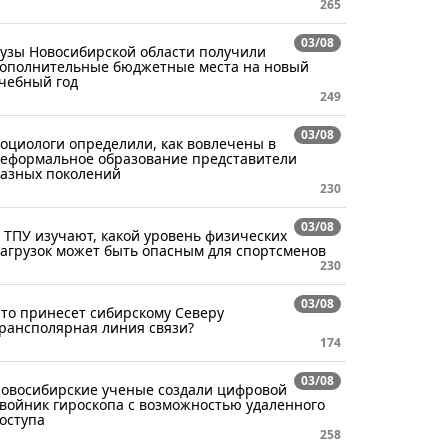
265
03/08
узы Новосибирской области получили
ополнительные бюджетные места на новый
чебный год
249
03/08
оциологи определили, как вовлечены в
еформальное образование представители
азных поколений
230
03/08
 ТПУ изучают, какой уровень физических
агрузок может быть опасным для спортсменов
230
03/08
то принесет сибирскому Северу
рансполярная линия связи?
174
03/08
овосибирские ученые создали цифровой
войник гироскопа с возможностью удаленного
оступа
258