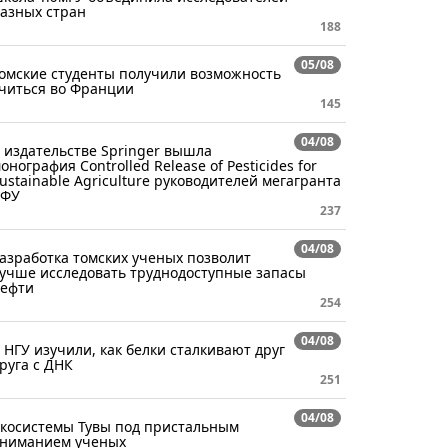
азных стран
188
05/08
омские студенты получили возможность
читься во Франции
145
04/08
 издательстве Springer вышла
онография Controlled Release of Pesticides for
ustainable Agriculture руководителей мегагранта
СФУ
237
04/08
азработка томских ученых позволит
учше исследовать труднодоступные запасы
ефти
254
04/08
 НГУ изучили, как белки сталкивают друг
руга с ДНК
251
04/08
косистемы Тувы под пристальным
ниманием ученых