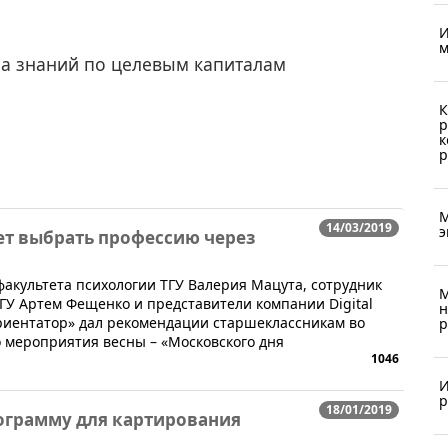
И
м
ра знаний по целевым капиталам
К
р
к
р
М
14/03/2019
э
ет выбрать профессию через
факультета психологии ТГУ Валерия Мацута, сотрудник
М
ГУ Артем Фещенко и представители компании Digital
н
риентатор» дал рекомендации старшеклассникам во
р
 мероприятия весны – «Московского дня
1046
И
р
18/01/2019
рограмму для картирования