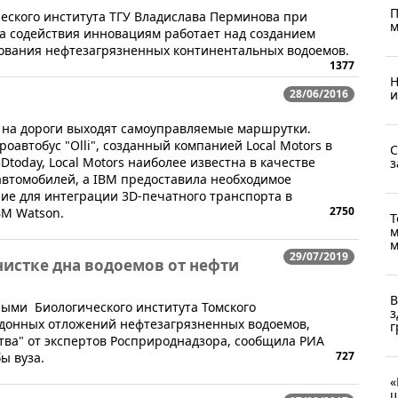
П
еского института ТГУ Владислава Перминова при
м
 содействия инновациям работает над созданием
ования нефтезагрязненных континентальных водоемов.
1377
Н
и
28/06/2016
м на дороги выходят самоуправляемые маршрутки.
автобус "Olli", созданный компанией Local Motors в
С
Dtoday, Local Motors наиболее известна в качестве
з
автомобилей, а IBM предоставила необходимое
ие для интеграции 3D-печатного транспорта в
2750
BM Watson.
Т
м
м
29/07/2019
чистке дна водоемов от нефти
В
ными Биологического института Томского
з
и донных отложений нефтезагрязненных водоемов,
г
ства" от экспертов Росприроднадзора, сообщила РИА
727
ы вуза.
«
ш