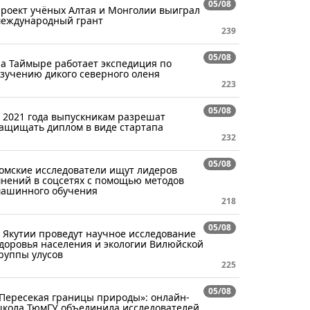
05/08
роект учёных Алтая и Монголии выиграл
еждународный грант
239
05/08
а Таймыре работает экспедиция по
зучению дикого северного оленя
223
05/08
 2021 года выпускникам разрешат
ащищать диплом в виде стартапа
232
05/08
омские исследователи ищут лидеров
нений в соцсетях с помощью методов
ашинного обучения
218
05/08
 Якутии проведут научное исследование
доровья населения и экологии Вилюйской
руппы улусов
225
05/08
Пересекая границы природы»: онлайн-
кола ТюмГУ объединила исследователей