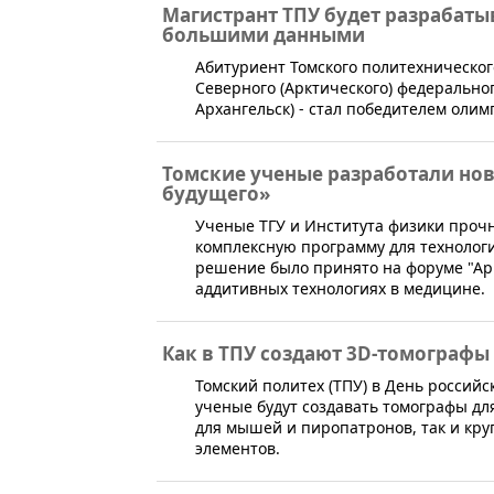
Магистрант ТПУ будет разрабаты
большими данными
​Абитуриент Томского политехническо
Северного (Арктического) федеральног
Архангельск) - стал победителем оли
Томские ученые разработали но
будущего»
​Ученые ТГУ и Института физики про
комплексную программу для технолог
решение было принято на форуме "Арм
аддитивных технологиях в медицине.
Как в ТПУ создают 3D-томографы
Томский политех (ТПУ) в День россий
ученые будут создавать томографы дл
для мышей и пиропатронов, так и кру
элементов.