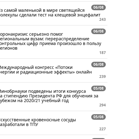
06/08
з самой маленькой в мире светящейся
олекулы сделали тест на клещевой энцефалит
243
06/08
оронакризис серьезно помог
егиональным вузам: перераспределение
онтрольных цифр приема произошло в пользу
егионов
187
06/08
еждународный конгресс «Потоки
нергии и радиационные эффекты» онлайн
239
05/08
инобрнауки подведены итоги конкурса
а стипендию Президента РФ для обучения за
убежом на 2020/21 учебный год
294
05/08
скусственные кровеносные сосуды
азработали в ТПУ
227