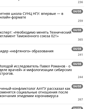
236
04/08
етняя школа СУНЦ НГУ: впервые — в
нлайн-формате
259
04/08
ксперт: «Необходимо менять Технический
егламент Таможенного союза 021»
365
04/08
идер «нефтяного» образования
241
04/08
олодой исследователь Павел Романов - о
деле врачей» и мифологизации сибирских
строгов.
244
04/08
ченый-конфликтолог АлтГУ рассказал как
зменятся социальные отношения после
кончания эпидемии коронавируса
267
04/08