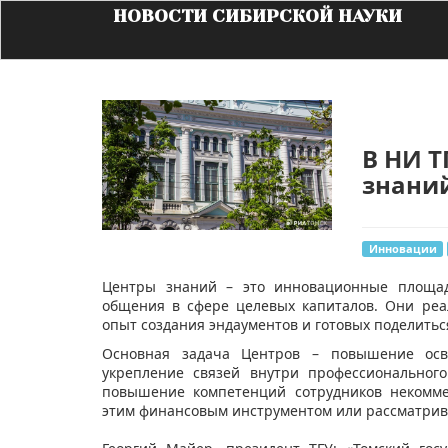
НОВОСТИ СИБИРСКОЙ НАУКИ
В НИ Т
знани
Инновации
​Центры знаний – это инновационные площад
общения в сфере целевых капиталов. Они ре
опыт создания эндаументов и готовых поделитьс
Основная задача Центров – повышение осве
укрепление связей внутри профессиональног
повышение компетенций сотрудников некомме
этим финансовым инструментом или рассматрив