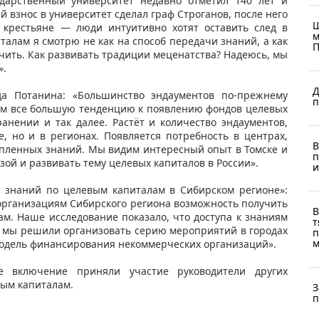
ударственный университет недавно отметил 140 лет и
 взнос в университет сделал граф Строганов, после него
Ш
крестьяне — люди интуитивно хотят оставить след в
м
алам я смотрю не как на способ передачи знаний, а как
П
чить. Как развивать традиции меценатства? Надеюсь, мы
».
Д
а Потанина: «Большинство эндаументов по-прежнему
п
дим все большую тенденцию к появлению фондов целевых
ранении и так далее. Растёт и количество эндаументов,
, но и в регионах. Появляется потребность в центрах,
В
пленных знаний. Мы видим интересный опыт в Томске и
п
изой и развивать тему целевых капиталов в России».
и
р знаний по целевым капиталам в Сибирском регионе»:
организациям Сибирского региона возможность получить
В
. Наше исследование показало, что доступа к знаниям
т
му мы решили организовать серию мероприятий в городах
п
м
 модель финансирования некоммерческих организаций».
 включение приняли участие руководители других
ым капиталам.
З
п