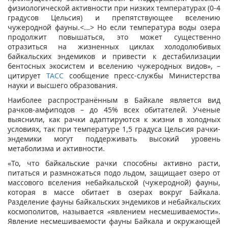
физиологической активности при низких температурах (0-4
градусов Цельсия) и препятствующее вселению
чужеродной фауны.<...> Но если температура воды озера
продолжит повышаться, это может существенно
отразиться на жизненных циклах холодолюбивых
байкальских эндемиков и привести к дестабилизации
бентосных экосистем и вселению чужеродных видов», –
цитирует
ТАСС
сообщение пресс-службы Министерства
науки и высшего образования.
Наиболее распространённым в Байкале является вид
рачков-амфиподов – до 45% всех обитателей. Ученые
выяснили, как рачки адаптируются к жизни в холодных
условиях, так при температуре 1,5 градуса Цельсия рачки-
эндемики могут поддерживать высокий уровень
метаболизма и активности.
«То, что байкальские рачки способны активно расти,
питаться и размножаться подо льдом, защищает озеро от
массового вселения небайкальской (чужеродной) фауны,
которая в массе обитает в озерах вокруг Байкала.
Разделение фауны байкальских эндемиков и небайкальских
космополитов, называется «явлением несмешиваемости».
Явление несмешиваемости фауны Байкала и окружающей