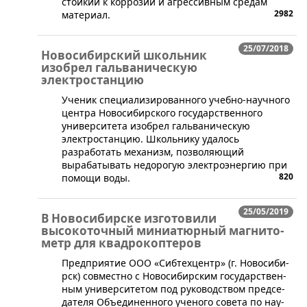
стойкий к коррозии и агрессивным средам
2982
материал.
25/07/2018
Новосибирский школьник
изобрел гальваническую
электростанцию
​Ученик специализированного учебно-научного
центра Новосибирского государственного
университета изобрел гальваническую
электростанцию. Школьнику удалось
разработать механизм, позволяющий
вырабатывать недорогую электроэнергию при
820
помощи воды.
25/05/2019
В Новосибирске из­го­то­ви­ли
вы­со­ко­точ­ный ми­ни­а­тюр­ный ма­г­ни­то­
метр для квадрокоптеров
​​Пред­при­я­тие ООО «Си­б­тех­цен­тр» (г. Но­во­си­би­
р­ск) со­в­ме­ст­но с Но­во­си­би­р­ским го­су­дар­ствен­
ным уни­вер­си­те­том под ру­ко­вод­ством пред­се­
да­те­ля Объ­е­ди­нен­но­го уче­но­го со­ве­та по на­у­