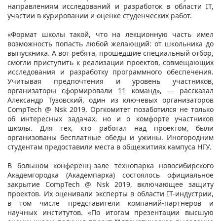
направлениям исследований и разработок в области IT,
участии в курировании и оценке студенческих работ.
«Формат школы такой, что на лекционную часть имел
возможность попасть любой желающий: от школьника до
выпускника. А вот ребята, прошедшие специальный отбор,
смогли приступить к реализации проектов, совмещающих
исследования и разработку программного обеспечения.
Учитывая предпочтения и уровень участников,
организаторы сформировали 11 команд», — рассказал
Александр Тузовский, один из ключевых организаторов
CompTech @ Nsk 2019. Оргкомитет позаботился не только
об интересных задачах, но и о комфорте участников
школы. Для тех, кто работал над проектом, были
организованы бесплатные обеды и ужины. Иногородним
студентам предоставили места в общежитиях кампуса НГУ.
В большом конференц-зале технопарка новосибирского
Академгородка (Академпарка) состоялось официальное
закрытие CompTech @ Nsk 2019, включающее защиту
проектов. Их оценивали эксперты в области IT-индустрии,
в том числе представители компаний-партнеров и
научных институтов. «По итогам презентации высшую