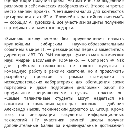
оценку жюри получил проект “Автоматическое выделение
разломов в сейсмических изображениях”. Второе и третье
место заняли проекты “Сентимент-анализ для контекстов
цитирования статей” и “Блокчейн-гарантийная система”»
— сообщил А. Тузовский. Все участники защиты получили
сертификаты и памятные подарки.
«Зимнюю школу можно без преувеличения назвать
крупнейшим сибирским научно-образовательным
событием в мире IT, — резюмировал первый заместитель
директора ИВТ СО РАН кандидат физико-математических
наук Андрей Васильевич Юрченко. — CompTech @ Nsk
дает ребятам возможность не только окунуться в
командную работу в режиме хакатона, но и продолжить
разработку проектов в рамках стажировки в
исследовательских лабораториях для обогащения своих
портфолио и даже подготовки дипломных работ по
профильным специальностям в вузах» — пояснил он.
«Самые талантливые студенты могут надеяться на
вакансии в компаниях-партнерах школы» — добавил
Александр Лысяк, технический директор LC Group. Кроме
того, по информации факультета информационных
технологий НГУ участники зимней школы получат
дополнительные баллы за индивидуальные достижения