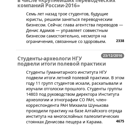
в числе «Крупнейших переводческих
компаний России-2016»
​Семь лет назад трое студентов, будущие
юристы, решили заняться переводческим
бизнесом. Сейчас глава агентства переводов —
Денис Адамов — управляет совместным
бизнесом самостоятельно, несмотря на
2338
ограничения, связанные со здоровьем.
23/12/2016
Студенты-археологи НГУ
подвели итоги полевой практики
Студенты Гуманитарного института НГУ
подвели итоги летней полевой практики. В этом
году 11 групп студентов искали, раскапывали и
изучали отголоски прошлого. Студенты группы
14803 под руководством директора Института
археологии и этнографии СО РАН, член-
корреспондента РАН Михаила Шунькова
проходили практику на базе Алтайского отряда
института на многослойных палеолитических
4675
стоянках Денисова пещера и Карама.