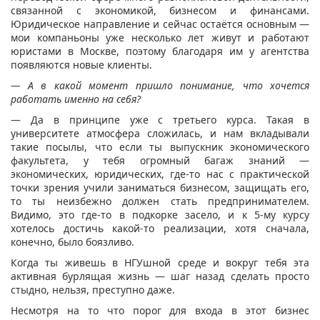
связанной с экономикой, бизнесом и финансами.
Юридическое направление и сейчас остаётся основным —
мои компаньоны уже несколько лет живут и работают
юристами в Москве, поэтому благодаря им у агентства
появляются новые клиенты.
— А в какой момент пришло понимание, что хочется
работать именно на себя?
— Да в принципе уже с третьего курса. Такая в
университете атмосфера сложилась, и нам вкладывали
такие посылы, что если ты выпускник экономического
факультета, у тебя огромный багаж знаний —
экономических, юридических, где-то нас с практической
точки зрения учили заниматься бизнесом, защищать его,
то ты неизбежно должен стать предпринимателем.
Видимо, это где-то в подкорке засело, и к 5-му курсу
хотелось достичь какой-то реализации, хотя сначала,
конечно, было боязливо.
Когда ты живешь в НГУшной среде и вокруг тебя эта
активная бурлящая жизнь — шаг назад сделать просто
стыдно, нельзя, преступно даже.
Несмотря на то что порог для входа в этот бизнес