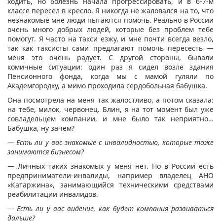
ходить, но болезнь начала прогрессировать, и в 6-7-м
классе пересел в кресло. Я никогда не жаловался на то, что
незнакомые мне люди пытаются помочь. Реально в России
очень много добрых людей, которые без проблем тебе
помогут. Я часто на такси езжу, и мне почти всегда везло,
так как таксисты сами предлагают помочь пересесть —
меня это очень радует. С другой стороны, бывали
комичные ситуации: один раз я сидел возле здания
Пенсионного фонда, когда мы с мамой гуляли по
Академгородку, а мимо проходила сердобольная бабушка.
Она посмотрела на меня так жалостливо, а потом сказала:
на тебе, милок, червонец. Блин, я на тот момент был уже
совладельцем компании, и мне было так неприятно…
Бабушка, ну зачем?
— Есть ли у вас знакомые с инвалидностью, которые тоже
занимаются бизнесом?
— Личных таких знакомых у меня нет. Но в России есть
предприниматели-инвалиды, например владелец АНО
«Катаржина», занимающийся техническими средствами
реабилитации инвалидов.
— Есть ли у вас видение, как будет компания развиваться
дальше?