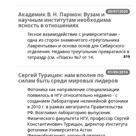
20/07/2020
Академик В. Н. Пармон: Вузам и
научным институтам необходима
ясность в отношениях
​​Тесное взаимодействие с университетами –
одна из сторон знаменитого «треугольника
Лаврентьева» и основа основ для Сибирского
отделения. Недавно треугольник превратился в
819
тетраэдр (см. «Поиск» №7 от 14.
01/09/2016
Сергей Турицин: нам вполне по
силам быть среди мировых лидеров
Фотоника как направление специализации
появилось в НГУ относительно недавно - с
созданием Лаборатории нелинейной фотоники
в 2010 г. в рамках мегагранта Правительства
РФ. Возглавил лабораторию выпускник
Физического факультета НГУ, профессор Сергей
Константинович Турицын, директор Института
фотоники Университета Астон
(Великобритания), который является