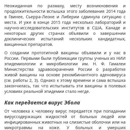
Неожиданная по размаху, месту возникновения и
продолжительности вспышка этого заболевания 2014 года
в Гвинее, Сьерра-Леоне и Либерии сдвинула ситуацию с
места. И уже в конце 2015 года несколько лабораторий и
научно-исследовательских институтов в США, Канаде и
некоторых других странах объявили о завершении
доклинических испытаний нескольких кандидатных,
вакцинных препаратов.
О создании прототипной вакцины объявили и у нас в
России. Первыми были публикации группы ученых из НИИ
эпидемиологии и микробиологии им. Н. Ф. Гамалеи
Министерства здравоохранения России о разработке
живой вакцины на основе рекомбинантного аденовируса
(см. работы 2, 3). Однако к этому времени и сама вспышка
закончилась, так что испытывать эти вакцины в полевых
условиях реальной эпидемии стало негде.
Как передается вирус Эбола
От человека к человеку вирус передается при попадании
вируссодержащих жидкостей от больных людей или
инфицированных животных на слизистые оболочки или на
микротравмы на коже. У больных и умерших