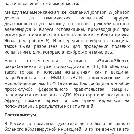
части населения тоже имеет место.
Между тем американская же компания Johnson & Johnson
довела до клинических испытаний другую,
двухкомпонентную вакцину на основе рекомбинантных
аденовируса и вируса осповакцины, производящих при
инъекции в организм антигенно значимые белки вируса
Эбола (см. работу 6). И в середине ноября эта вакцина
также была разрешена ВОЗ для проведения полевых
испытаний в ДРК, которые в ноябре же и начались.
Наша отечественная вакцина «ЭпивакЭбола»,
разработанная и уже производимая в ГНЦ ВБ «Вектор»,
также готова к полевым испытаниям, как и вакцина,
разработанная в НМИЦ «НИИ эпидемиологии и
микробиологии им. Н. Ф. Гамалеи». Как сообщила в ноябре
пресс-служба федерального правительства, вакцины
планируется поставлять в ДРК. Как скоро они поступят в
Африку, покажет время, а мы будем надеяться на
положительные результаты их испытаний.
Постскриптум
В России за последнее десятилетие не было ни одного
больного эболавирусной инфекцией. В то же время за эти