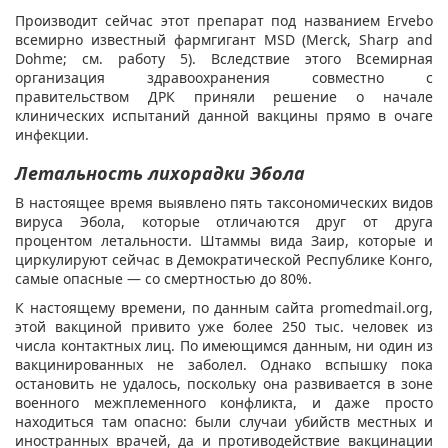
Производит сейчас этот препарат под названием Ervebo
всемирно известный фармгигант MSD (Merck, Sharp and
Dohme; см. работу 5). Вследствие этого Всемирная
организация здравоохранения совместно с
правительством ДРК приняли решение о начале
клинических испытаний данной вакцины прямо в очаге
инфекции.
Летальность лихорадки Эбола
В настоящее время выявлено пять таксономических видов
вируса Эбола, которые отличаются друг от друга
процентом летальности. Штаммы вида Заир, которые и
циркулируют сейчас в Демократической Республике Конго,
самые опасные — со смертностью до 80%.
К настоящему времени, по данным сайта promedmail.org,
этой вакциной привито уже более 250 тыс. человек из
числа контактных лиц. По имеющимся данным, ни один из
вакцинированных не заболел. Однако вспышку пока
остановить не удалось, поскольку она развивается в зоне
военного межплеменного конфликта, и даже просто
находиться там опасно: были случаи убийств местных и
иностранных врачей, да и противодействие вакцинации