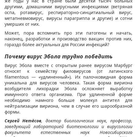
же годы у нас в стране были десятки тысяч больных
другими, домашними вирусными инфекциями (ветряная
оспа, ротавирус, респираторно-синцитиальный вирус,
метапневмовирус, вирусы парагриппа и другие) и сотни
умерших от них.
Может, пора вспомнить про эти патогены и начать,
наконец, разработки и производство вакцин против них,
гораздо более актуальных для России инфекций?
Почему вирус Эбола трудно победить
Вирус Эбола вместе с открытым ранее вирусом Марбург
относят к семейству филовирусов (от латинского
filamentous — «удлиненный»). Их палочковидная форма
уникальна для вирусов человека. Такая форма вириона
возбудителя лихорадки Эбола осложняет выработку
иммунного ответа организма. При удлиненной форме
необходимо намного больше молекул антител для
нейтрализации вириона, чем в случае его шарообразной
формы.
Сергей Нетёсов
, доктор биологических наук, профессор,
заведующий лабораторией биотехнологии и вирусологии
факультета естественных наук Новосибирского