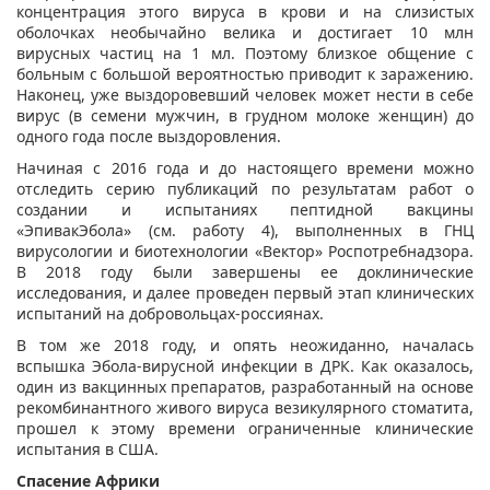
концентрация этого вируса в крови и на слизистых
оболочках необычайно велика и достигает 10 млн
вирусных частиц на 1 мл. Поэтому близкое общение с
больным с большой вероятностью приводит к заражению.
Наконец, уже выздоровевший человек может нести в себе
вирус (в семени мужчин, в грудном молоке женщин) до
одного года после выздоровления.
Начиная с 2016 года и до настоящего времени можно
отследить серию публикаций по результатам работ о
создании и испытаниях пептидной вакцины
«ЭпивакЭбола» (см. работу 4), выполненных в ГНЦ
вирусологии и биотехнологии «Вектор» Роспотребнадзора.
В 2018 году были завершены ее доклинические
исследования, и далее проведен первый этап клинических
испытаний на добровольцах-россиянах.
В том же 2018 году, и опять неожиданно, началась
вспышка Эбола-вирусной инфекции в ДРК. Как оказалось,
один из вакцинных препаратов, разработанный на основе
рекомбинантного живого вируса везикулярного стоматита,
прошел к этому времени ограниченные клинические
испытания в США.
Спасение Африки