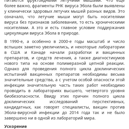
питаются фруктоядными летучими мышами. Что еще
более важно, фрагменты РНК вируса Эбола были выявлены
у клинически здоровых летучих мышей разных видов. Это
означало, что летучие мыши могут быть носителями
вируса без признаков заболевания, то есть хроническими
носителями. А это и есть главное условие поддержания
циркуляции вируса Эбола в природе.
В 1990-е, а особенно в 2000-е годы масштаб и число
вспышек заметно увеличились, и некоторые лаборатории
в США и Канаде начали разработки и вакцинных
препаратов, и средств лечения, а также диагностикумов
нового типа на основе полимеразной цепной реакции.
Однако для проведения полного цикла доклинических
испытаний вакцинных препаратов необходимы весьма
значительные средства, а с учетом особой опасности этой
инфекции значительную часть таких работ необходимо
проводить в лабораториях высшего, четвертого уровня
биобезопасности. Ввиду этих причин полного цикла
доклинических исследований перспективных,
кандидатных, как говорят специалисты, вакцин против
Эбола-вирусной инфекции до 2014 года так и не было
завершено ни в одной из лабораторий мира.
Ускорение