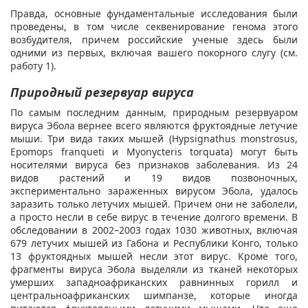
Правда, основные фундаментальные исследования были
проведены, в том числе секвенирование генома этого
возбудителя, причем российские ученые здесь были
одними из первых, включая вашего покорного слугу (см.
работу 1).
Природный резервуар вируса
По самым последним данным, природным резервуаром
вируса Эбола вернее всего являются фруктоядные летучие
мыши. Три вида таких мышей (Hypsignathus monstrosus,
Epomops franqueti и Myonycteris torquata) могут быть
носителями вируса без признаков заболевания. Из 24
видов растений и 19 видов позвоночных,
экспериментально зараженных вирусом Эбола, удалось
заразить только летучих мышей. Причем они не заболели,
а просто несли в себе вирус в течение долгого времени. В
обследовании в 2002–2003 годах 1030 животных, включая
679 летучих мышей из Габона и Республики Конго, только
13 фруктоядных мышей несли этот вирус. Кроме того,
фрагменты вируса Эбола выделяли из тканей некоторых
умерших западноафриканских равнинных горилл и
центральноафриканских шимпанзе, которые иногда