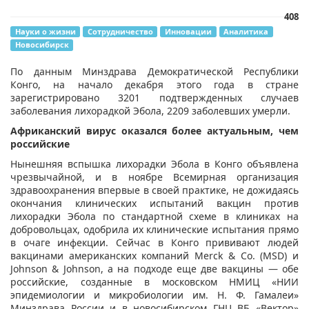
408
Науки о жизни
Сотрудничество
Инновации
Аналитика
Новосибирск
По данным Минздрава Демократической Республики
Конго, на начало декабря этого года в стране
зарегистрировано 3201 подтвержденных случаев
заболевания лихорадкой Эбола, 2209 заболевших умерли.
Африканский вирус оказался более актуальным, чем
российские
Нынешняя вспышка лихорадки Эбола в Конго объявлена
чрезвычайной, и в ноябре Всемирная организация
здравоохранения впервые в своей практике, не дожидаясь
окончания клинических испытаний вакцин против
лихорадки Эбола по стандартной схеме в клиниках на
добровольцах, одобрила их клинические испытания прямо
в очаге инфекции. Сейчас в Конго прививают людей
вакцинами американских компаний Merck & Co. (MSD) и
Johnson & Johnson, а на подходе еще две вакцины — обе
российские, созданные в московском НМИЦ «НИИ
эпидемиологии и микробиологии им. Н. Ф. Гамалеи»
Минздрава России и в новосибирском ГНЦ ВБ «Вектор»