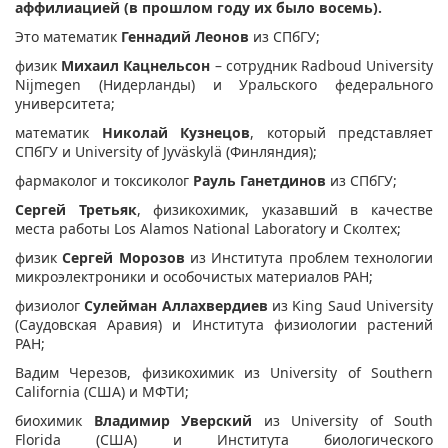
аффилиацией (в прошлом году их было восемь).
Это математик
Геннадий Леонов
из СПбГУ;
физик
Михаил Кацнельсон
– сотрудник Radboud University
Nijmegen (Нидерланды) и Уральского федерального
университета;
математик
Николай Кузнецов
, который представляет
СПбГУ и University of Jyväskylä (Финляндия);
фармаколог и токсиколог
Рауль Ганетдинов
из СПбГУ;
Сергей Третьяк
, физикохимик, указавший в качестве
места работы Los Alamos National Laboratory и Сколтех;
физик
Сергей Морозов
из Института проблем технологии
микроэлектроники и особочистых материалов РАН;
физиолог
Сулейман Аллахвердиев
из King Saud University
(Саудовская Аравия) и Института физиологии растений
РАН;
Вадим Черезов, физикохимик из University of Southern
California (США) и МФТИ;
биохимик
Владимир Уверский
из University of South
Florida (США) и Института биологического