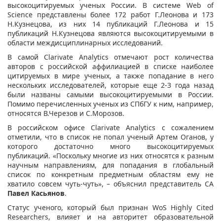
высокоцитируемых ученых России. В системе Web of
Science представлены более 172 работ Г.Леонова и 173
Н.Кузнецова, из них 14 публикаций Г.Леонова и 15
публикаций Н.Кузнецова являются высокоцитируемыми в
области междисциплинарных исследований.
В самой Clarivate Analytics отмечают рост количества
авторов с российской аффилиацией в списке наиболее
цитируемых в мире ученых, а также попадание в него
нескольких исследователей, которые еще 2-3 года назад
были названы самыми высокоцитируемыми в России.
Помимо перечисленных ученых из СПбГУ к ним, например,
относятся В.Черезов и С.Морозов.
В российском офисе Clarivate Analytics с сожалением
отметили, что в список не попал ученый Артем Оганов, у
которого достаточно много высокоцитируемых
публикаций. «Поскольку многие из них относятся к разным
научным направлениям, для попадания в глобальный
список по конкретным предметным областям ему не
хватило совсем чуть-чуть», – объяснил представитель CA
Павел Касьянов
.
Статус ученого, который был признан WoS Highly Cited
Researchers, влияет и на авторитет образовательной