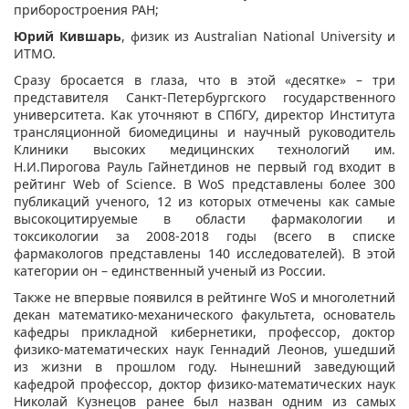
приборостроения РАН;
Юрий Кившарь
, физик из Australian National University и
ИТМО.
Сразу бросается в глаза, что в этой «десятке» – три
представителя Санкт-Петербургского государственного
университета. Как уточняют в СПбГУ, директор Института
трансляционной биомедицины и научный руководитель
Клиники высоких медицинских технологий им.
Н.И.Пирогова Рауль Гайнетдинов не первый год входит в
рейтинг Web of Science. В WoS представлены более 300
публикаций ученого, 12 из которых отмечены как самые
высокоцитируемые в области фармакологии и
токсикологии за 2008-2018 годы (всего в списке
фармакологов представлены 140 исследователей). В этой
категории он – единственный ученый из России.
Также не впервые появился в рейтинге WoS и многолетний
декан математико-механического факультета, основатель
кафедры прикладной кибернетики, профессор, доктор
физико-математических наук Геннадий Леонов, ушедший
из жизни в прошлом году. Нынешний заведующий
кафедрой профессор, доктор физико-математических наук
Николай Кузнецов ранее был назван одним из самых