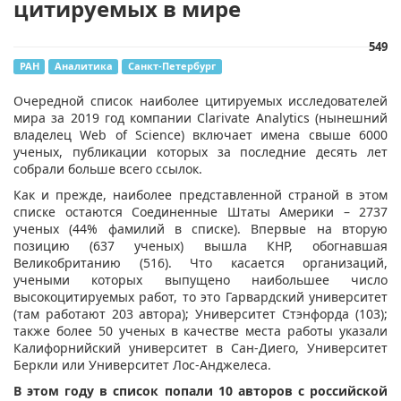
цитируемых в мире
549
РАН
Аналитика
Санкт-Петербург
​Очередной список наиболее цитируемых исследователей
мира за 2019 год компании Clarivate Analytics (нынешний
владелец Web of Science) включает имена свыше 6000
ученых, публикации которых за последние десять лет
собрали больше всего ссылок.
Как и прежде, наиболее представленной страной в этом
списке остаются Соединенные Штаты Америки – 2737
ученых (44% фамилий в списке). Впервые на вторую
позицию (637 ученых) вышла КНР, обогнавшая
Великобританию (516). Что касается организаций,
учеными которых выпущено наибольшее число
высокоцитируемых работ, то это Гарвардский университет
(там работают 203 автора); Университет Стэнфорда (103);
также более 50 ученых в качестве места работы указали
Калифорнийский университет в Сан-Диего, Университет
Беркли или Университет Лос-Анджелеса.
В этом году в список попали 10 авторов с российской