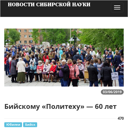
НОВОСТИ СИБИРСКОЙ НАУКИ
Toggl
navig
03/06/2019
Бийскому «Политеху» — 60 лет
470
Юбилеи
Бийск