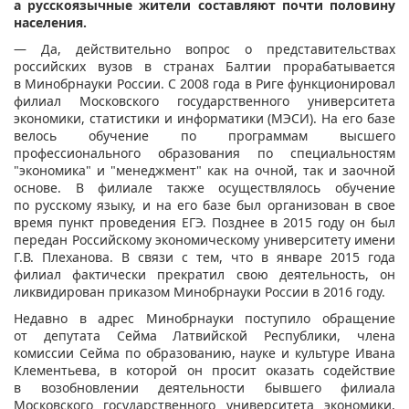
а русскоязычные жители составляют почти половину
населения.
— Да, действительно вопрос о представительствах
российских вузов в странах Балтии прорабатывается
в Минобрнауки России. С 2008 года в Риге функционировал
филиал Московского государственного университета
экономики, статистики и информатики (МЭСИ). На его базе
велось обучение по программам высшего
профессионального образования по специальностям
"экономика" и "менеджмент" как на очной, так и заочной
основе. В филиале также осуществлялось обучение
по русскому языку, и на его базе был организован в свое
время пункт проведения ЕГЭ. Позднее в 2015 году он был
передан Российскому экономическому университету имени
Г.В. Плеханова. В связи с тем, что в январе 2015 года
филиал фактически прекратил свою деятельность, он
ликвидирован приказом Минобрнауки России в 2016 году.
Недавно в адрес Минобрнауки поступило обращение
от депутата Сейма Латвийской Республики, члена
комиссии Сейма по образованию, науке и культуре Ивана
Клементьева, в которой он просит оказать содействие
в возобновлении деятельности бывшего филиала
Московского государственного университета экономики,