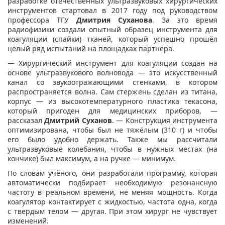
разработке отечественных ультразвуковых хирургических
инструментов стартовал в 2017 году под руководством
профессора ТГУ
Дмитрия Суханова
. За это время
радиофизики создали опытный образец инструмента для
коагуляции (спайки) тканей, который успешно прошёл
целый ряд испытаний на площадках партнёра.
— Хирургический инструмент для коагуляции создан на
основе ультразвукового волновода — это искусственный
канал со звукоотражающими стенками, в котором
распространяется волна. Сам стержень сделан из титана,
корпус — из высокотемпературного пластика текасона,
который пригоден для медицинских приборов, —
рассказал
Дмитрий Суханов
. — Конструкция инструмента
оптимизирована, чтобы был не тяжёлым (310 г) и чтобы
его было удобно держать. Также мы рассчитали
ультразвуковые колебания, чтобы в нужных местах (на
кончике) был максимум, а на ручке — минимум.
По словам учёного, они разработали программу, которая
автоматически подбирает необходимую резонансную
частоту в реальном времени, не меняя мощность. Когда
коагулятор контактирует с жидкостью, частота одна, когда
с твердым телом — другая. При этом хирург не чувствует
изменений.