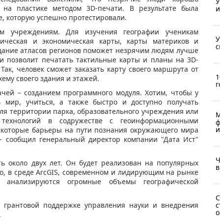
У
на пластике методом 3D-печати. В результате была
и
е, которую успешно протестировали.
м учреждениям. Для изучения географии ученикам
У
ическая и экономическая карты, карты материков и
с
здание атласов регионов поможет незрячим людям лучше
ии позволит печатать тактильные карты и планы на 3D-
Так, человек сможет заказать карту своего маршрута от
1
хему своего здания и этажей.
г
ачей – созданием программного модуля. Хотим, чтобы у
 мир, учиться, а также быстро и доступно получать
ля территории парка, образовательного учреждения или
М
 технологий в содружестве с геоинформационными
ф
и
некоторые барьеры на пути познания окружающего мира
- сообщил генеральный директор компании "Дата Ист"
Ч
ь около двух лет. Он будет реализован на популярных
в
о, в среде ArcGIS, современном и лидирующим на рынке
 анализируются огромные объемы географической
С
с
и грантовой поддержке управления науки и внедрения
о
.