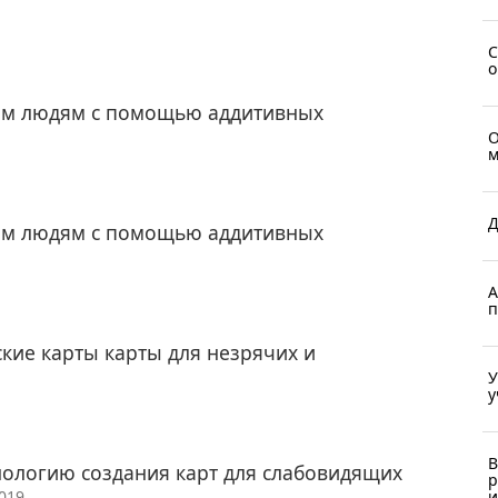
С
о
чим людям с помощью аддитивных
О
м
Д
чим людям с помощью аддитивных
А
п
кие карты карты для незрячих и
У
у
В
нологию создания карт для слабовидящих
р
и
2019