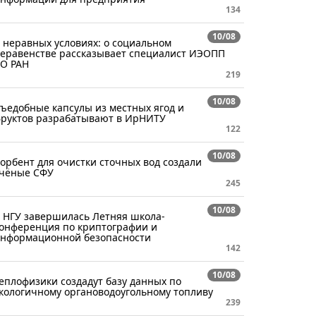
134
10/08
 неравных условиях: о социальном
еравенстве рассказывает специалист ИЭОПП
О РАН
219
10/08
ъедобные капсулы из местных ягод и
руктов разрабатывают в ИрНИТУ
122
10/08
орбент для очистки сточных вод создали
чёные СФУ
245
10/08
 НГУ завершилась Летняя школа-
онференция по криптографии и
нформационной безопасности
142
10/08
еплофизики создадут базу данных по
кологичному органоводоугольному топливу
239