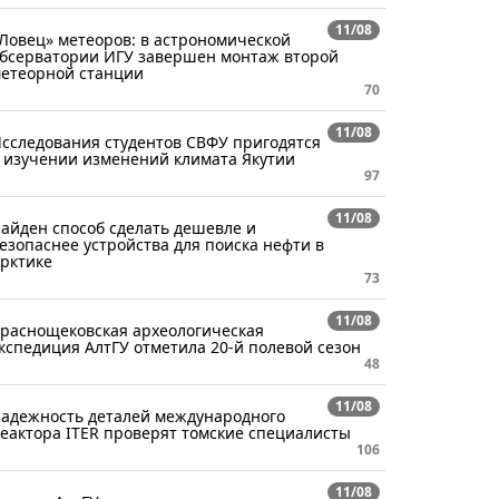
11/08
Ловец» метеоров: в астрономической
бсерватории ИГУ завершен монтаж второй
етеорной станции
70
11/08
сследования студентов СВФУ пригодятся
 изучении изменений климата Якутии
97
11/08
айден способ сделать дешевле и
езопаснее устройства для поиска нефти в
рктике
73
11/08
раснощековская археологическая
кспедиция АлтГУ отметила 20-й полевой сезон
48
11/08
адежность деталей международного
еактора ITER проверят томские специалисты
106
11/08