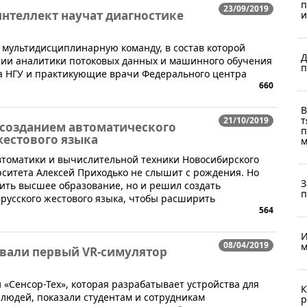
п
23/09/2019
нтеллект научат диагностике
и
 мультидисциплинарную команду, в состав которой
Д
ии аналитики потоковых данных и машинного обучения
п
а НГУ и практикующие врачи Федерального центра
660
В
т
21/10/2019
 созданием автоматического
п
жестового языка
м
втоматики и вычислительной техники Новосибирского
рситета Алексей Приходько не слышит с рождения. Но
З
чить высшее образование, но и решил создать
п
русского жестового языка, чтобы расширить
564
И
08/04/2019
м
вали первый VR-симулятор
 «Сенсор-Тех», которая разрабатывает устройства для
К
людей, показали студентам и сотрудникам
р