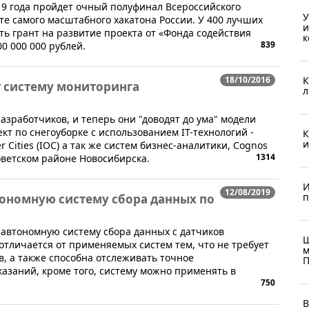
019 года пройдет очный полуфинал Всероссийского
У
те самого масштабного хакатона России. У 400 лучших
и
ть грант на развитие проекта от «Фонда содействия
к
839
0 000 000 рублей.
К
18/10/2016
 систему мониторинга
л
азработчиков, и теперь они "доводят до ума" модели
ект по снегоуборке с использованием IT-технологий -
К
и
er Cities (IOC) а так же систем бизнес-аналитики, Cognos
1314
оветском районе Новосибирска.
И
12/08/2019
п
ономную систему сбора данных по
 автономную систему сбора данных с датчиков
Ш
отличается от применяемых систем тем, что не требует
м
, а также способна отслеживать точное
П
азаний, кроме того, систему можно применять в
750
В