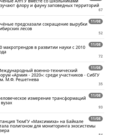
ченые АлтГУ вместе со школьниками
зучают флору и фауну заповедных территорий
67
11/08
чёные предсказали сокращение вырубки
ибирских лесов
52
11/08
0 макротрендов в развитии науки с 2010
ода
72
11/08
еждународный военно-технический
орум «Армия - 2020»: среди участников - СибГУ
м. М.Ф. Решетнева
35
11/08
еловеческое измерение трансформаций
 вузах
93
11/08
танция ТюмГУ «Максимиха» на Байкале
тала полигоном для мониторинга экосистемы
зера
84