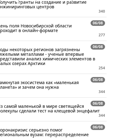
олучить гранты на создание и развитие
нжиниринговых центров
340
06/08
ень поля Новосибирской области
роходит в онлайн-формате
277
06/08
оды некоторых регионов загрязнены
яжелыми металлами - ученые впервые
редставили анализ химических элементов в
алых озерах Арктики
254
06/08
амкнутая экосистема как «маленькая
ланета» и зачем она нужна
344
06/08
з самой маленькой в мире светящейся
олекулы сделали тест на клещевой энцефалит
344
06/08
оронакризис серьезно помог
егиональным вузам: перераспределение