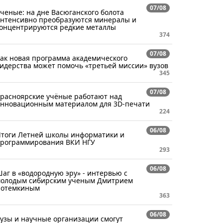
07/08
ченые: на дне Васюганского болота
нтенсивно преобразуются минералы и
онцентрируются редкие металлы
374
07/08
ак новая программа академического
идерства может помочь «третьей миссии» вузов
345
07/08
расноярские учёные работают над
нновационным материалом для 3D-печати
224
06/08
тоги Летней школы информатики и
рограммирования ВКИ НГУ
293
06/08
аг в «водородную эру» - интервью с
олодым сибирским ученым Дмитрием
отемкиным
363
06/08
узы и научные организации смогут