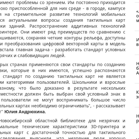
 имеют проблемы со зрением. Им постоянно приходится
охо приспособленной для них среде - в городе, кампусе
«
я на стремительное развитие технологий мобильных
о
тся актуальными вопросы создания тактильных карт
м
ки зданий. Распространение аддитивных технологий
принтере. Они имеют ряд преимуществ по сравнению с
ашиваются, сохраняя четкие контуры рельефа, доступны
И
гии преобразования цифровой векторной карты в модель
в
встала главная задача - разработать стандарт условных
рячих и слабовидящих людей.
Н
торых странах применяются свои стандарты по созданию
б
аки, которые в них имеются, успешно распознаются
А
й стандарт по созданию тактильных карт не является
ми категориями пользователей. Школьники и взрослые
зному, что было доказано в результате нескольких
К
а местности должен быть выбран свой условный знак в
э
 пользователи не могут воспринимать большое число
ильных картах необходимо ограничивать", - рассказывает
т"
Юлия Андрюхина.
Н
р
 Новосибирской областной библиотеке для незрячих и
альные технические характеристики 3D-принтера и
льных карт с достаточной точностью для тактильного
сследования выяснили, что незрячие люди хорошо