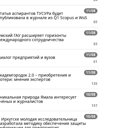
11/08
татья аспирантов ТУСУРа будет
публикована в журнале из Q1 Scopus и WoS
65
11/08
мский ГАУ расширяет горизонты
еждународного сотрудничества
83
11/08
иалог предприятий и вузов
61
11/08
кадемгородок 2.0 – приобретения и
отери: мнения экспертов
135
10/08
никальная природа Ямала интересует
чёных и журналистов
157
10/08
 Иркутске молодая исследовательница
азработала методику обеспечения защиты
нформации для предприятия