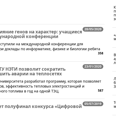
К
п
п
э
28/05/2020
ияние генов на характер: учащиеся
«
дународной конференции
м
ыступили на международной конференции для
ои доклады по информатике, физике и биологии ребята
358
В
а
л
23/01/2020
ТУ НЭТИ позволит сократить
шить аварии на теплосетях
Л
университета разработал программу, которая позволяет
б
ов, эффективность тепловых электростанций и
З
587
ного топлива в год на одной ТЭЦ.
Т
05/07/2019
ет полуфинал конкурса «‎Цифровой
м