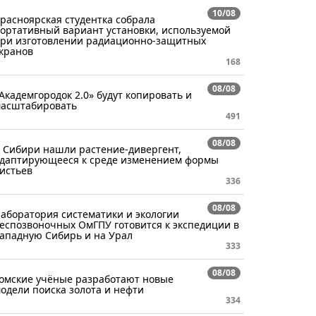
10/08
расноярская студентка собрала
ортативный вариант установки, используемой
ри изготовлении радиационно-защитных
кранов
168
08/08
Академгородок 2.0» будут копировать и
асштабировать
491
08/08
 Сибири нашли растение-дивергент,
даптирующееся к среде изменением формы
истьев
336
08/08
аборатория систематики и экологии
еспозвоночных ОмГПУ готовится к экспедиции в
ападную Сибирь и на Урал
333
08/08
омские учёные разработают новые
одели поиска золота и нефти
334