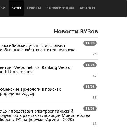
УКИ
ВУЗЫ
ГРАНТЫ
КОНФЕРЕНЦИИ
АНОНСЫ
Новости ВУЗов
11/08
овосибирские учёные исследуют
еобычные свойства антител человека
71
11/08
ейтинг Webometrics: Ranking Web of
orld Universities
62
11/08
юменские археологи в поисках
рародины мадьяр
55
11/08
УСУР представит электрооптический
одулятор в рамках экспозиции Министерства
бороны РФ на форуме «Армия – 2020»
63