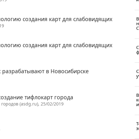
нологию создания карт для слабовидящих
В
н
19
С
нологию создания карт для слабовидящих
С
ф
х разрабатывают в Новосибирске
С
у
В
создание тифлокарт города
к
ородов (asdg.ru), 25/02/2019
и
Т
э
9