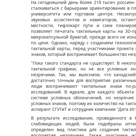
На сегодняшний день более 218 тысяч россиян
сталкиваться с барьерами ориентирования в пл
университета или торговом центре. Несмотр
звуковых ассистентов и навигаторов, остаю
местности, тифлокарт пути и схем планиров
позволяет печатать тактильные карты на 3D-
микрокапсульной бумагой, прежде всего не изн
по цене. Однако, наряду с созданием техноло
тактильной карты, перед участниками проекта 
знаков, который воспринимает большинство нез
"Пока такого стандарта не существует. В неко
тактильной графики, но не все условные зн
незрячими. Так, мы выяснили, что канадски
достаточно точным для восприятия различны
люди воспринимают тактильные знаки по-ра
исследований. В идеале, для каждого объект
системе условных обозначений, но незрячие
условных знаков, поэтому их количество на такт
аспирант СГУГиТ и сотрудник компании "Дата Ис
В результате исследования, проведенного в
слабовидящих людей, были подобраны оптим
определен вид пластика для создания такти
восприятия незрячими. Также участники и