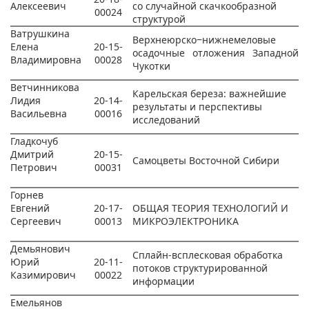
Алексеевич
со случайной скачкообразной
00024
структурой
Ватрушкина
Верхнеюрско‒нижнемеловые
Елена
20-15-
осадочные отложения Западной
Владимировна
00028
Чукотки
Ветчинникова
Карельская береза: важнейшие
Лидия
20-14-
результаты и перспективы
Васильевна
00016
исследований
Гладкочуб
Дмитрий
20-15-
Самоцветы Восточной Сибири
Петрович
00031
Горнев
Евгений
20-17-
ОБЩАЯ ТЕОРИЯ ТЕХНОЛОГИЙ И
Сергеевич
00013
МИКРОЭЛЕКТРОНИКА
Демь​янович
Сплайн-всплесковая обработка
Юрий
20-11-
потоков структурированной
Казимирович
00022
информации
Емельянов