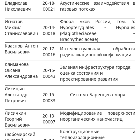
Владислав
20-18-
Акустические взаимодействия в
Николаевич
00021
газовых потоках
Игнатов
Флора мхов России, том. 5:
Михаил
20-14-
Hypopterygiales - Hypnales
Станиславович
00018
(Plagiotheciaceae –
Brachytheciaceae)
Кваснов Антон
20-17-
Интеллектуальная обработка
Васильевич
00016
радиолокационной информации
Климанова
Зеленая инфраструктура города:
Оксана
20-15-
оценка состояния и
Александровна
00043
проектирование развития
Лисицын
Александр
20-15-
Система Баренцева моря
Петрович
00033
Лисичкин
Модифицирование поверхности
20-13-
Георгий
неорганических наночастиц
00007
Васильевич
Конструкционные и
Любомирский
теплоизоляционные