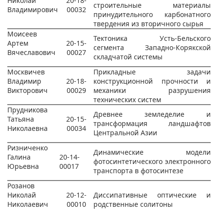
Николай
20-18-
строительные материалы
Владимирович
00032
принудительного карбонатного
твердения из вторичного сырья
Моисеев
Тектоника Усть-Бельского
Артем
20-15-
сегмента Западно-Корякской
Вячеславович
00027
складчатой системы
Москвичев
Прикладные задачи
Владимир
20-18-
конструкционной прочности и
Викторович
00029
механики разрушения
технических систем
Прудникова
Древнее земледелие и
Татьяна
20-15-
трансформация ландшафтов
Николаевна
00034
Центральной Азии
Ризниченко
Динамические модели
Галина
20-14-
фотосинтетического электронного
Юрьевна
00017
транспорта в фотосинтезе
Розанов
Николай
20-12-
Диссипативные оптические и
Николаевич
00010
родственные солитоны