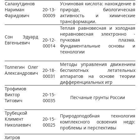
Салахутдинов
Усниновая кислота: нахождение в
Нариман
20-13-
природе, биологическая
Фаридович
00009
активность и химические
трансформации.
Теплая равновесная и холодная
неравновесная электронно -
Сон Эдуард
20-12-
пучковая плазма.
Евгеньевич
00014
Фундаментальные основы и
технологии
Методы управления движением
Толпегин Олег
20-18-
беспилотных летательных
Александрович
00031
аппаратов на основе теории
дифференциальных игр
Трофимов
Виктор
20-15-
Песчаные грунты России
Титович
00035
Трубецкой
Природоподобная технология
Климент
20-15-
комплексного освоения недр:
Николаевич
00025
проблемы и перспективы
Хитров