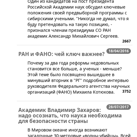
​Один из кандидатов на пост президента
Российской Академии наук обсудил ключевые
положения своей предвыборной программы с
сибирскими учеными. "Никогда не думал, что я
буду претендовать на такую позицию, -
признался членам президиума СО РАН
академик Александр Михайлович Сергеев.
2667
18/04/2016
РАН и ФАНО: чей ключ важнее?
​Почему за два года реформы недовольных
становится все больше, а ученых - меньше?
Этой теме было посвящено вышедшее в
минувший вторник в "РГ" подробное интервью
руководителя Федерального агентства научных
3752
организаций (ФАНО) Михаила Котюкова.
28/07/2017
Академик Владимир Захаров:
надо осознать, что наука необходима
для безопасности страны
​​В Мировом океане иногда возникают
загадочные 30-метровые «волны-убийцы». Всей