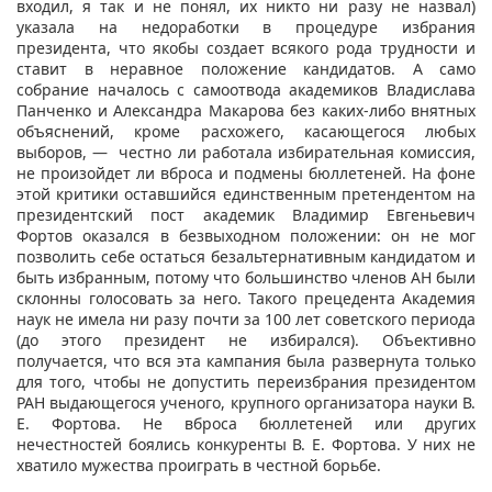
входил, я так и не понял, их никто ни разу не назвал)
указала на недоработки в процедуре избрания
президента, что якобы создает всякого рода трудности и
ставит в неравное положение кандидатов. А само
собрание началось с самоотвода академиков Владислава
Панченко и Александра Макарова без каких-либо внятных
объяснений, кроме расхожего, касающегося любых
выборов, — честно ли работала избирательная комиссия,
не произойдет ли вброса и подмены бюллетеней. На фоне
этой критики оставшийся единственным претендентом на
президентский пост академик Владимир Евгеньевич
Фортов оказался в безвыходном положении: он не мог
позволить себе остаться безальтернативным кандидатом и
быть избранным, потому что большинство членов АН были
склонны голосовать за него. Такого прецедента Академия
наук не имела ни разу почти за 100 лет советского периода
(до этого президент не избирался). Объективно
получается, что вся эта кампания была развернута только
для того, чтобы не допустить переизбрания президентом
РАН выдающегося ученого, крупного организатора науки В.
Е. Фортова. Не вброса бюллетеней или других
нечестностей боялись конкуренты В. Е. Фортова. У них не
хватило мужества проиграть в честной борьбе.