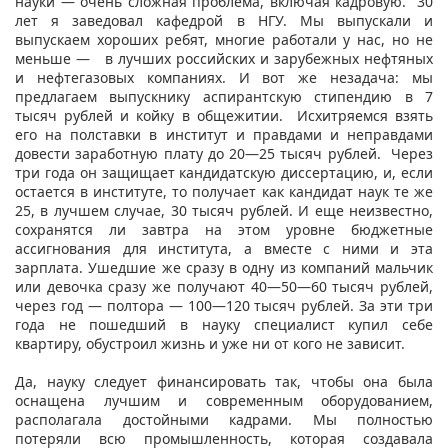
науки — очень сложная проблема, включая кадровую. 30
лет я заведовал кафедрой в НГУ. Мы выпускали и
выпускаем хороших ребят, многие работали у нас, но не
меньше — в лучших российских и зарубежных нефтяных
и нефтегазовых компаниях. И вот же незадача: мы
предлагаем выпускнику аспирантскую стипендию в 7
тысяч рублей и койку в общежитии. Исхитряемся взять
его на полставки в институт и правдами и неправдами
довести заработную плату до 20—25 тысяч рублей. Через
три года он защищает кандидатскую диссертацию, и, если
остается в институте, то получает как кандидат наук те же
25, в лучшем случае, 30 тысяч рублей. И еще неизвестно,
сохранятся ли завтра на этом уровне бюджетные
ассигнования для института, а вместе с ними и эта
зарплата. Ушедшие же сразу в одну из компаний мальчик
или девочка сразу же получают 40—50—60 тысяч рублей,
через год — полтора — 100—120 тысяч рублей. За эти три
года не пошедший в науку специалист купил себе
квартиру, обустроил жизнь и уже ни от кого не зависит.
Да, науку следует финансировать так, чтобы она была
оснащена лучшим и современным оборудованием,
располагала достойными кадрами. Мы полностью
потеряли всю промышленность, которая создавала