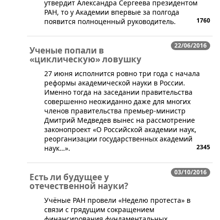
утвердит Александра Сергеева президентом
РАН, то у Академии впервые за полгода
1760
появится полноценный руководитель.
22/06/2016
Ученые попали в
«циклическую» ловушку
27 июня исполнится ровно три года с начала
реформы академической науки в России.
Именно тогда на заседании правительства
совершенно неожиданно даже для многих
членов правительства премьер-министр
Дмитрий Медведев вынес на рассмотрение
законопроект «О Российской академии наук,
реорганизации государственных академий
2345
наук…».
03/10/2016
Есть ли будущее у
отечественной науки?
Учёные РАН провели «Неделю протеста» в
связи с грядущим сокращением
финансирования фундаментальных