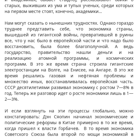
старых, выживших из ума и тупых ученых, среди которых
на первом месте стоят, конечно, академики…
Нам могут сказать о нынешних трудностях. Однако гораздо
труднее представить себе, что экономика страны,
вышедшей из гигантской войны, превратившей в руины
все, что у нас было в европейской части и что надо было
восстановить, была более благополучной. А ведь
государство, правительство нашли деньги и на
реализацию атомной программы, и космических
программ. В это же время страна строила гигантские
электростанции на Волге, на Енисее, на Ангаре. В это же
время решались газовая и нефтяная проблемы и
множество иных, восстанавливалась европейская часть.
СССР десятилетиями развивал экономику с ростом 7—8% в
год. Теперь же разговор идет о росте экономики лишь в 1—
2—3%.
И если взглянуть на эти процессы глобально, можно
констатировать: Дэн Сяопин начинал экономические и
политические реформы в Китае примерно в то же время,
когда пришел к власти Горбачев. В то время экономика
Советского Союза была второй по мощи экономикой в