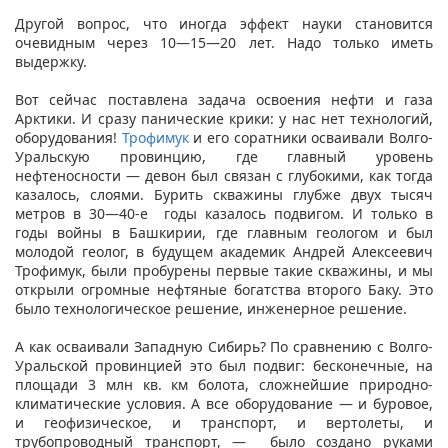
Другой вопрос, что иногда эффект науки становится
очевидным через 10—15—20 лет. Надо только иметь
выдержку.
Вот сейчас поставлена задача освоения нефти и газа
Арктики. И сразу панические крики: у нас нет технологий,
оборудования!
Трофимук
и его соратники осваивали Волго-
Уральскую провинцию, где главный уровень
нефтеносности — девон был связан с глубокими, как тогда
казалось, слоями. Бурить скважины глубже двух тысяч
метров в 30—40-е годы казалось подвигом. И только в
годы войны в Башкирии, где главным геологом и был
молодой геолог, в будущем академик Андрей Алексеевич
Трофимук, были пробурены первые такие скважины, и мы
открыли огромные нефтяные богатства второго Баку. Это
было технологическое решение, инженерное решение.
А как осваивали Западную Сибирь? По сравнению с Волго-
Уральской провинцией это был подвиг: бесконечные, на
площади 3 млн кв. км болота, сложнейшие природно-
климатические условия. А все оборудование — и буровое,
и геофизическое, и транспорт, и вертолеты, и
трубопроводный транспорт, — было создано руками