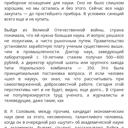
приборное оснащение для науки. Оно не было слишком
хорошим, но мы остались и без этого. Сейчас все надо
закупать — до простейшего прибора. В условиях санкций
всего еще и не купить.
Выйдя из Великой Отечественной войны, страна
понимала, что ей нужна большая наука. И вопрос решался
не лозунгами, а чисто рыночным путем. Правительство
установило заработную плату ученым существенно выше,
чем в промышленности. Доктор наук, заведующий
лабораторией с 10-летним стажем получал 500—600
рублей, а директор крупной шахты или крупного завода
типа Норильского комбината — 350. Это была
принципиальная постановка вопроса. И если человек
«шел в науку», он знал, на что рассчитывать при
самоотверженной, добросовестной работе. Сегодня этой
перспективы нет и не будет, видно, еще долго… В стране
не популяризируется труд ученого, а журналисты и
телеведущие, даже такие, как
В. Р. Соловьев, между прочим, кандидат экономических
наук (мне за этого, несомненно, талантливого человека,
когда он в очередной раз «шутит» об академической науке
и академиках, бывает стыдно), рассказывают байки о