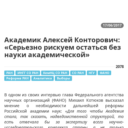
17/06/2017
Академик Алексей Конторович:
«Серьезно рискуем остаться без
науки академической»
2078
РАН
ИНГГ СО РАН
КемНЦ СО РАН
СО РАН
НГУ
ФАНО
Реформа РАН
Аналитика
Выборы
В одном из своих интервью глава Федерального агентства
научных организаций (ФАНО) Михаил Котюков высказал
мнение о необходимости дальнейшей реформы
Российской академии наук:
«Для того чтобы Академия
стала, так сказать, надведомственной структурой, то
есть отвечала бы за экспертизу всего научно-
исследовательского комплекса страны, а не только