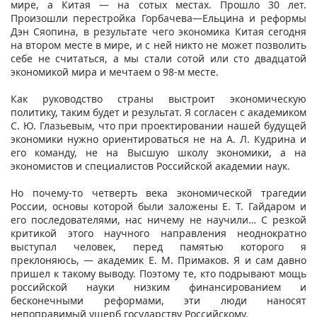
мире, а Китая — на сотых местах. Прошло 30 лет.
Произошли перестройка Горбачева—Ельцина и реформы
Дэн Сяопина, в результате чего экономика Китая сегодня
на втором месте в мире, и с ней никто не может позволить
себе не считаться, а мы стали сотой или сто двадцатой
экономикой мира и мечтаем о 98-м месте.
Как руководство страны выстроит экономическую
политику, таким будет и результат. Я согласен с академиком
С. Ю. Глазьевым, что при проектировании нашей будущей
экономики нужно ориентироваться не на А. Л. Кудрина и
его команду, не на Высшую школу экономики, а на
экономистов и специалистов Российской академии наук.
Но почему-то четверть века экономической трагедии
России, основы которой были заложены Е. Т. Гайдаром и
его последователями, нас ничему не научили… С резкой
критикой этого научного направления неоднократно
выступал человек, перед памятью которого я
преклоняюсь, — академик Е. М. Примаков. Я и сам давно
пришел к такому выводу. Поэтому те, кто подрывают мощь
российской науки низким финансированием и
бесконечными реформами, эти люди наносят
непоправимый ущерб государству Российскому.