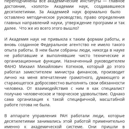
переподчинены все академические институты — главное
достояние, «золото» Академии наук, создававшееся
десятилетиями. За Академией наук формально было
оставлено методическое руководство, право определения
главных направлений науки, утверждение программ и так
далее. Что же из всего этого вышло?
И Академия наук не привыкла к таким формам работы, и
вновь созданное Федеральное агентство не имело такого
опыта работы. В нем были собраны люди, никогда в науке
не работавшие и выполнявшие чисто технические и
организационные функции. Назначенный руководителем
ФАНО Михаил Михайлович Котюков, который до этого
работал заместителем министра финансов, производит
лично на меня впечатление грамотного, думающего и
старающегося добросовестно выполнять свои обязанности
человека. От взаимодействия с ним я как специалист
получаю человеческое и творческое удовольствие. Однако
сама организация к такой специфичной, масштабной
работе готова не была.
В аппарате управления РАН работали люди, которые
десятилетиями занимались этой работой применительно
именно к академической системе. Они пришли в