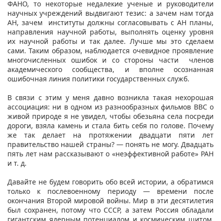
ФАНО, то некоторые недалекие ученые и руководители
научных учреждений выдвигают тезис: а зачем нам тогда
АН, зачем институты должны согласовывать с АН планы,
направления научной работы, выполнять оценку уровня
их научной работы и так далее. Лучше мы это сделаем
сами. Таким образом, наблюдается очевидное проявление
многочисленных ошибок и со стороны части членов
академического сообщества, и вполне осознанная
ошибочная линия политики государственных служб.
В связи с этим у меня давно возникла такая нехорошая
ассоциация: ни в одном из разнообразных фильмов ВВС о
живой природе я не увидел, чтобы обезьяна села посреди
дороги, взяла камень и стала бить себя по голове. Почему
же так делает на протяжении двадцати пяти лет
правительство нашей страны? — понять не могу. Двадцать
пять лет нам рассказывают о «неэффективной работе» РАН
и т. д.
Давайте не будем говорить обо всей истории, а обратимся
только к послевоенному периоду — времени после
окончания Второй мировой войны. Мир в эти десятилетия
был сохранен, потому что СССР, а затем Россия обладали
гигантским ядерным потенциалом и космическим щитом.