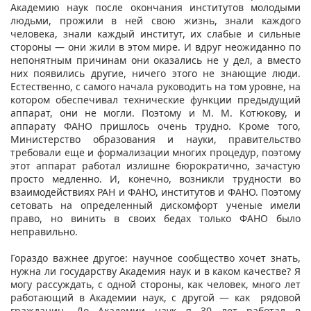
Академию наук после окончания институтов молодыми
людьми, прожили в ней свою жизнь, знали каждого
человека, знали каждый институт, их слабые и сильные
стороны — они жили в этом мире. И вдруг неожиданно по
непонятным причинам они оказались не у дел, а вместо
них появились другие, ничего этого не знающие люди.
Естественно, с самого начала руководить на том уровне, на
котором обеспечивал технические функции предыдущий
аппарат, они не могли. Поэтому и М. М. Котюкову, и
аппарату ФАНО пришлось очень трудно. Кроме того,
Министерство образования и науки, правительство
требовали еще и формализации многих процедур, поэтому
этот аппарат работал излишне бюрократично, зачастую
просто медленно. И, конечно, возникли трудности во
взаимодействиях РАН и ФАНО, институтов и ФАНО. Поэтому
сетовать на определенный дискомфорт ученые имели
право, но винить в своих бедах только ФАНО было
неправильно.
Гораздо важнее другое: научное сообщество хочет знать,
нужна ли государству Академия наук и в каком качестве? Я
могу рассуждать, с одной стороны, как человек, много лет
работающий в Академии наук, с другой — как рядовой
гражданин. До Академии наук я 30 лет работал в