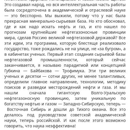
Это создавал народ, но вся интеллектуальная часть работы
была сосредоточена в академической и отраслевой науке
— это бесспорно. Мы выжили, потому что у нас была
прекрасная минерально-сырьевая база. Но кто обосновал,
где и как надо искать нефть и газ, и кто нашел по
прогнозам крупнейшие нефтегазоносные провинции
мира, сделав Россию великой нефтегазовой державой? Все
эти идеи, эта программа, которую блестяще реализовало
государство, тоже рождались не на улице, не «за бугром», а
в кабинетах ученых. Первый этап создания сырьевой базы
нефтегазовой промышленности, который сейчас
заканчивается, я называю парадигмой или концепцией
Губкина — Байбакова — Трофимука. Эти три великих
ученых и десятки — сотни других, не менее талантливых,
определили главное направление, технологии, методику
поисков и разведки месторождений нефти и газа. И мы
нашли сначала гигантскую Волго-Уральскую
нефтегазоносную провинцию, затем уникальную по
богатству нефтью и газом — Западно-Сибирскую, теперь —
Восточная Сибирь и дошли до Тихого океана. Все это
делалось под руководством советской академической
науки, теперь российской. И как после этого возможно
говорить, что наука неэффективна!