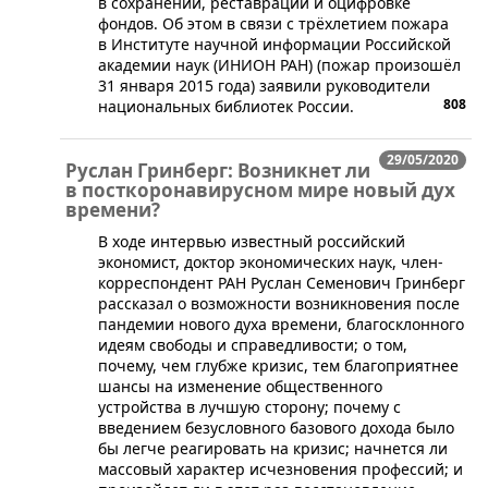
в сохранении, реставрации и оцифровке
фондов. Об этом в связи с трёхлетием пожара
в Институте научной информации Российской
академии наук (ИНИОН РАН) (пожар произошёл
31 января 2015 года) заявили руководители
808
национальных библиотек России.
29/05/2020
Руслан Гринберг: Возникнет ли
в посткоронавирусном мире новый дух
времени?
​​В ходе интервью известный российский
экономист, доктор экономических наук, член-
корреспондент РАН Руслан Семенович Гринберг
рассказал о возможности возникновения после
пандемии нового духа времени, благосклонного
идеям свободы и справедливости; о том,
почему, чем глубже кризис, тем благоприятнее
шансы на изменение общественного
устройства в лучшую сторону; почему с
введением безусловного базового дохода было
бы легче реагировать на кризис; начнется ли
массовый характер исчезновения профессий; и