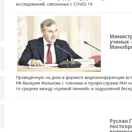
исследований, связанных с COVID-19.
Министр
ученых 
Минобрн
Проведенную на днях в формате видеоконференции вст
РФ Валерия Фалькова с членами и профессорами РАН на
то среднее между «прямой линией» и задушевной бесед
Руслан Г
посткор
времени