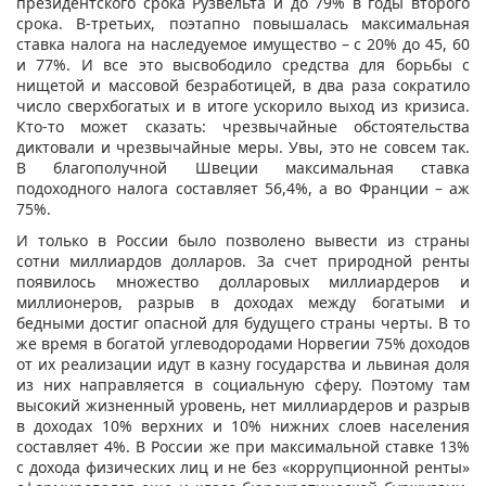
президентского срока Рузвельта и до 79% в годы второго
срока. В-третьих, поэтапно повышалась максимальная
ставка налога на наследуемое имущество – с 20% до 45, 60
и 77%. И все это высвободило средства для борьбы с
нищетой и массовой безработицей, в два раза сократило
число сверхбогатых и в итоге ускорило выход из кризиса.
Кто-то может сказать: чрезвычайные обстоятельства
диктовали и чрезвычайные меры. Увы, это не совсем так.
В благополучной Швеции максимальная ставка
подоходного налога составляет 56,4%, а во Франции – аж
75%.
И только в России было позволено вывести из страны
сотни миллиардов долларов. За счет природной ренты
появилось множество долларовых миллиардеров и
миллионеров, разрыв в доходах между богатыми и
бедными достиг опасной для будущего страны черты. В то
же время в богатой углеводородами Норвегии 75% доходов
от их реализации идут в казну государства и львиная доля
из них направляется в социальную сферу. Поэтому там
высокий жизненный уровень, нет миллиардеров и разрыв
в доходах 10% верхних и 10% нижних слоев населения
составляет 4%. В России же при максимальной ставке 13%
с дохода физических лиц и не без «коррупционной ренты»