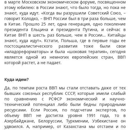
в марте Московском экономическом форуме, посвященном
этому юбилею: в России знают, что было тогда, но пока не
знают, куда идут. «Когда вы разрушили Советский Союз, –
говорит Колодко, – ВНП России был в три раза больше, чем
в Китае. Прошло 25 лет, одна генерация, одно поколение
президента Ельцина и президента Путина, и сейчас в
Китае ВНП в шесть раз больше, чем в России… Китайцы
знают, куда идут». Кстати, Польша, где в первые годы ее
постсоциалистического развития тоже были свои
«младореформаторы» и была «шоковая терапия», сегодня
является одной из немногих европейских стран, ВВП
которой растет, а не падает.
Куда идем?
Да, по темпам роста ВВП мы стали отставать даже от тех
бывших союзных республик СССР, которые имели слабый
по сравнению с РСФСР экономический и научно-
технический потенциал либо были бедны природными
ресурсами. Если Россия, по подсчетам экспертов, по
объему ВВП не достигла уровня 1991 года, то в
Азербайджане, Белоруссии, Туркмении, Узбекистане он
удвоился. А, например, от Казахстана мы отстаем и по