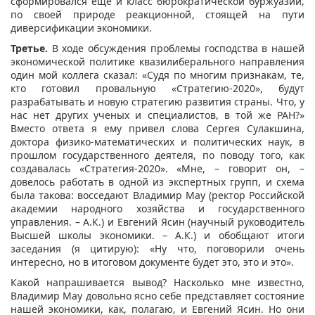
сформировался еще и класс бюрократической буржуазии,
по своей природе реакционной, стоящей на пути
диверсификации экономики.
Третье.
В ходе обсуждения проблемы господства в нашей
экономической политике квазилиберального направления
один мой коллега сказал: «Судя по многим признакам, те,
кто готовил провальную «Стратегию-2020», будут
разрабатывать и новую стратегию развития страны. Что, у
нас нет других ученых и специалистов, в той же РАН?»
Вместо ответа я ему привел слова Сергея Сулакшина,
доктора физико-математических и политических наук, в
прошлом государственного деятеля, по поводу того, как
создавалась «Стратегия-2020». «Мне, – говорит он, –
довелось работать в одной из экспертных групп, и схема
была такова: восседают Владимир Мау (ректор Российской
академии народного хозяйства и государственного
управления. – А.К.) и Евгений Ясин (научный руководитель
Высшей школы экономики. – А.К.) и обобщают итоги
заседания (я цитирую): «Ну что, поговорили очень
интересно, но в итоговом документе будет это, это и это».
Какой напрашивается вывод? Насколько мне известно,
Владимир Мау довольно ясно себе представляет состояние
нашей экономики, как, полагаю, и Евгений Ясин. Но они