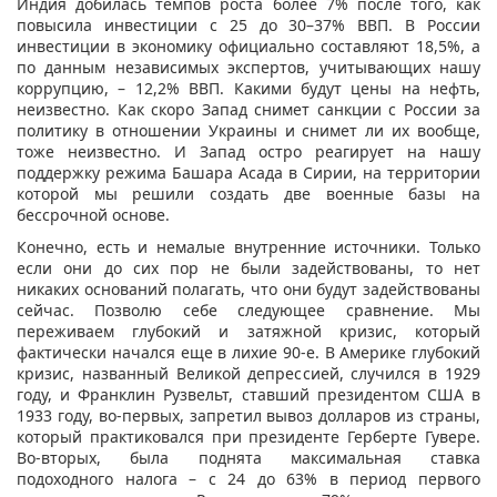
Индия добилась темпов роста более 7% после того, как
повысила инвестиции с 25 до 30–37% ВВП. В России
инвестиции в экономику официально составляют 18,5%, а
по данным независимых экспертов, учитывающих нашу
коррупцию, – 12,2% ВВП. Какими будут цены на нефть,
неизвестно. Как скоро Запад снимет санкции с России за
политику в отношении Украины и снимет ли их вообще,
тоже неизвестно. И Запад остро реагирует на нашу
поддержку режима Башара Асада в Сирии, на территории
которой мы решили создать две военные базы на
бессрочной основе.
Конечно, есть и немалые внутренние источники. Только
если они до сих пор не были задействованы, то нет
никаких оснований полагать, что они будут задействованы
сейчас. Позволю себе следующее сравнение. Мы
переживаем глубокий и затяжной кризис, который
фактически начался еще в лихие 90-е. В Америке глубокий
кризис, названный Великой депрессией, случился в 1929
году, и Франклин Рузвельт, ставший президентом США в
1933 году, во-первых, запретил вывоз долларов из страны,
который практиковался при президенте Герберте Гувере.
Во-вторых, была поднята максимальная ставка
подоходного налога – с 24 до 63% в период первого