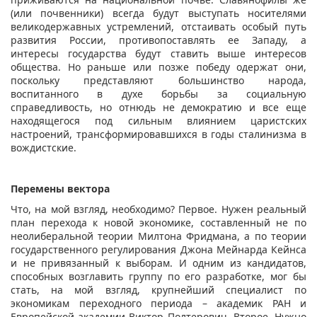
(или почвенники) всегда будут выступать носителями
великодержавных устремлений, отстаивать особый путь
развития России, противопоставлять ее Западу, а
интересы государства будут ставить выше интересов
общества. Но раньше или позже победу одержат они,
поскольку представляют большинство народа,
воспитанного в духе борьбы за социальную
справедливость, но отнюдь не демократию и все еще
находящегося под сильным влиянием царистских
настроений, трансформировавшихся в годы сталинизма в
вождистские.
Перемены вектора
Что, на мой взгляд, необходимо? Первое. Нужен реальный
план перехода к новой экономике, составленный не по
неолиберальной теории Милтона Фридмана, а по теории
государственного регулирования Джона Мейнарда Кейнса
и не привязанный к выборам. И одним из кандидатов,
способных возглавить группу по его разработке, мог бы
стать, на мой взгляд, крупнейший специалист по
экономикам переходного периода – академик РАН и
Европейской академии Виктор Полтерович. Второе. Нужно