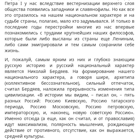
Петра I у нас вследствие вестернизации верхнего слоя
общества появились западники и славянофилы. Но как все
это отразилось на нашем национальном характере и на
судьбе страны, полагаю, мало кто задумывался. И только в
последние годы перестройки многие из нас впервые
познакомились с трудами крупнейших наших философов,
которые были либо высланы из страны еще Лениным,
либо сами эмигрировали и тем самым сохранили себе
жизнь.
И, пожалуй, самым ярким из них и глубоко знающим
русскую историю и русский национальный характер
является Николай Бердяев. На формирование нашего
национального характера, а говоря шире, архетипа
(коллективное бессознательное), сильный отпечаток,
считал Бердяев, наложила прерывность изменения типа
цивилизации. «В истории мы видим, – писал он, – пять
разных Россий: Россию Киевскую, Россию татарского
периода, Россию Московскую, Россию петровскую,
императорскую, и, наконец, новую советскую Россию».
Именно отсюда (а еще, как он считал, и от православия)
идут максимализм, полярность мышления, рождающие
действие от противного, отсутствие, как он выражается,
средней культуры.