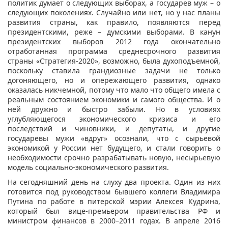
политик думает о следующих выборах, а государев муж – о
следующих поколениях. Случайно или нет, но у нас планы
развития страны, как правило, появляются перед
президентскими, реже – думскими выборами. В канун
президентских выборов 2012 года окончательно
отработанная программа среднесрочного развития
страны «Стратегия-2020», возможно, была духоподъемной,
поскольку ставила грандиозные задачи не только
догоняющего, но и опережающего развития, однако
оказалась никчемной, потому что мало что общего имела с
реальным состоянием экономики и самого общества. И о
ней дружно и быстро забыли. Но в условиях
углубляющегося экономического кризиса и его
последствий и чиновники, и депутаты, и другие
государевы мужи «вдруг» осознали, что с сырьевой
экономикой у России нет будущего, и стали говорить о
необходимости срочно разрабатывать новую, несырьевую
модель социально-экономического развития.
На сегодняшний день на слуху два проекта. Один из них
готовится под руководством бывшего коллеги Владимира
Путина по работе в питерской мэрии Алексея Кудрина,
который был вице-премьером правительства РФ и
министром финансов в 2000–2011 годах. В апреле 2016