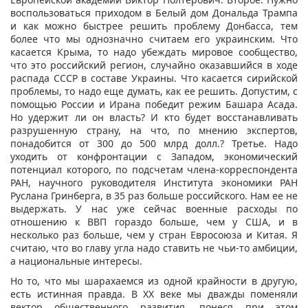
воспользоваться приходом в Белый дом Дональда Трампа
и как можно быстрее решить проблему Донбасса, тем
более что мы однозначно считаем его украинским. Что
касается Крыма, то надо убеждать мировое сообщество,
что это российский регион, случайно оказавшийся в ходе
распада СССР в составе Украины. Что касается сирийской
проблемы, то надо еще думать, как ее решить. Допустим, с
помощью России и Ирана победит режим Башара Асада.
Но удержит ли он власть? И кто будет восстанавливать
разрушенную страну, на что, по мнению экспертов,
понадобится от 300 до 500 млрд долл.? Третье. Надо
уходить от конфронтации с Западом, экономический
потенциал которого, по подсчетам члена-корреспондента
РАН, научного руководителя Института экономики РАН
Руслана Гринберга, в 35 раз больше российского. Нам ее не
выдержать. У нас уже сейчас военные расходы по
отношению к ВВП гораздо больше, чем у США, и в
несколько раз больше, чем у стран Евросоюза и Китая. Я
считаю, что во главу угла надо ставить не чьи-то амбиции,
а национальные интересы.
Но то, что мы шарахаемся из одной крайности в другую,
есть истинная правда. В ХХ веке мы дважды поменяли
вектор общественного развития, понеся при этом