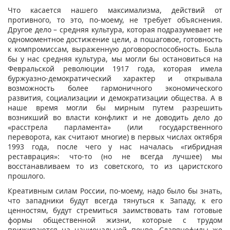
Что касается нашего максимализма, действий от
противного, то это, по-моему, не требует объяснения.
Другое дело – средняя культура, которая подразумевает не
одномоментное достижение цели, а пошаговое, готовность
к компромиссам, выраженную договороспособность. Была
бы у нас средняя культура, мы могли бы остановиться на
Февральской революции 1917 года, которая имела
буржуазно-демократический характер и открывала
возможность более гармоничного экономического
развития, социализации и демократизации общества. А в
наше время могли бы мирным путем разрешить
возникший во власти конфликт и не доводить дело до
«расстрела парламента» (или государственного
переворота, как считают многие) в первых числах октября
1993 года, после чего у нас началась «гибридная
реставрация»: что-то (но не всегда лучшее) мы
восстанавливаем то из советского, то из царистского
прошлого.
Креативным силам России, по-моему, надо было бы знать,
что западники будут всегда тянуться к Западу, к его
ценностям, будут стремиться заимствовать там готовые
формы общественной жизни, которые с трудом
приживаются на национальной почве. Славянофилы же