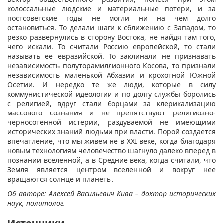
колоссальные людские и материальные потери, и за
постсоветские годы не могли ни на чем долго
остановиться. То делали шаги к сближению с Западом, то
резко развернулись в сторону Востока, не найдя там того,
чего искали. То считали Россию европейской, то стали
называть ее евразийской. То заклинали не признавать
независимость полуторамиллионного Косова, то признали
независимость маленькой Абхазии и крохотной Южной
Осетии. И нередко те же люди, которые в силу
коммунистической идеологии и по долгу службы боролись
с религией, вдруг стали борцами за клерикализацию
массового сознания и не препятствуют религиозно-
черносотенной истерии, раздуваемой не имеющими
исторических знаний людьми при власти. Порой создается
впечатление, что мы живем не в ХХI веке, когда благодаря
новым технологиям человечество шагнуло далеко вперед в
познании вселенной, а в Средние века, когда считали, что
Земля является центром вселенной и вокруг нее
вращаются солнце и планеты.
Об авторе: Алексей Васильевич Кива – доктор исторических
наук, политолог.
Источники