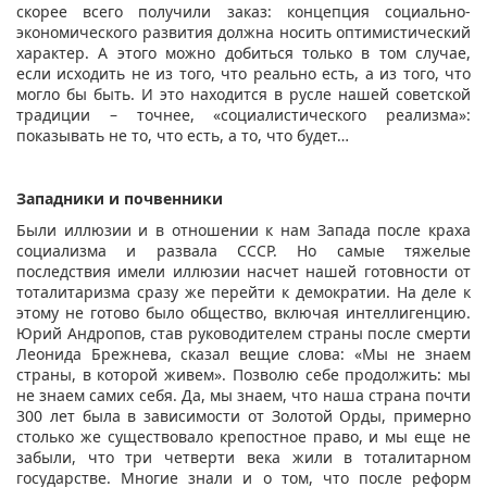
скорее всего получили заказ: концепция социально-
экономического развития должна носить оптимистический
характер. А этого можно добиться только в том случае,
если исходить не из того, что реально есть, а из того, что
могло бы быть. И это находится в русле нашей советской
традиции – точнее, «социалистического реализма»:
показывать не то, что есть, а то, что будет…
Западники и почвенники
Были иллюзии и в отношении к нам Запада после краха
социализма и развала СССР. Но самые тяжелые
последствия имели иллюзии насчет нашей готовности от
тоталитаризма сразу же перейти к демократии. На деле к
этому не готово было общество, включая интеллигенцию.
Юрий Андропов, став руководителем страны после смерти
Леонида Брежнева, сказал вещие слова: «Мы не знаем
страны, в которой живем». Позволю себе продолжить: мы
не знаем самих себя. Да, мы знаем, что наша страна почти
300 лет была в зависимости от Золотой Орды, примерно
столько же существовало крепостное право, и мы еще не
забыли, что три четверти века жили в тоталитарном
государстве. Многие знали и о том, что после реформ