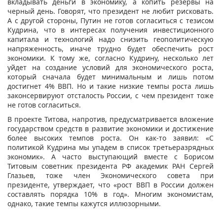
вкладывать деньги в экономику, а копить резервы на
черный день. Говорят, что президент не любит рисковать.
А с другой стороны, Путин не готов согласиться с тезисом
Кудрина, что в интересах получения инвестиционного
капитала и технологий надо снизить геополитическую
напряженность, иначе трудно будет обеспечить рост
экономики. К тому же, согласно Кудрину, несколько лет
уйдет на создание условий для экономического роста,
который сначала будет минимальным и лишь потом
достигнет 4% ВВП. Но и такие низкие темпы роста лишь
законсервируют отсталость России, с чем президент тоже
не готов согласиться.
В проекте Титова, напротив, предусматривается вложение
государством средств в развитие экономики и достижение
более высоких темпов роста. Он как-то заявил: «С
политикой Кудрина мы упадем в список третьеразрядных
экономик». А часто выступающий вместе с Борисом
Титовым советник президента РФ академик РАН Сергей
Глазьев, тоже член Экономического совета при
президенте, утверждает, что «рост ВВП в России должен
составлять порядка 10% в год». Многим экономистам,
однако, такие темпы кажутся иллюзорными.