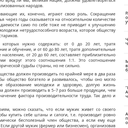
 но вряд ли мы, великая нация, должны удовлетворяться
илизованных народов.
Р
вающие их, конечно, играют свою роль. Сокращение
о
ья через годы сказывается на относительном количестве
у
ждаемости само по себе тоже не приводит к улучшению
молодежи нетрудоспособного возраста, которое обществу
стариков.
Ч
Ч
 которых нужно содержать: от 0 до 20 лет, тратя
ие и обучение, и от 60 до 80 лет, тратя дополнительные
 население, от 20 до 60 лет, составляет приблизительно
ми вокруг этого соотношения 1:1. Это соотношение
М
орической судьбы страны, но не сильно.
в
б
бщества должен производить по крайней мере в два раза
бы общество богатело и развивалось, чтобы оно могло
ое образование молодежи и здоровую, долгую жизнь
"
а должен производить в 5–7 раз больше продукции, чем
А
начение фактора производительности труда. Так дело и
ч
риям, можно сказать, что если мужик живет со своего
А
обы купить себе штаны и сапоги, т.е. производит ровно
п
номически бесполезный член общества, а если ему еще
о
 Если другой мужик (фермер или бизнесмен), организовав