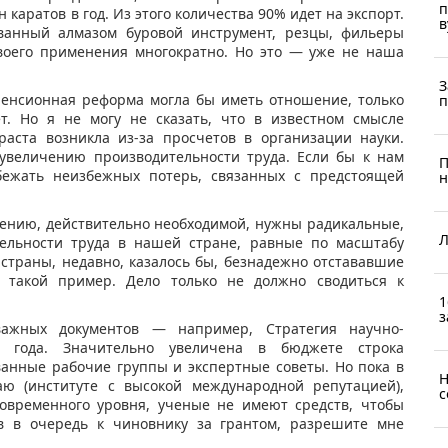
п
аратов в год. Из этого количества 90% идет на экспорт.
в
ованный алмазом буровой инструмент, резцы, фильеры
своего применения многократно. Но это — уже не наша
З
енсионная реформа могла бы иметь отношение, только
п
т. Но я не могу не сказать, что в известном смысле
раста возникла из-за просчетов в организации науки.
 увеличению производительности труда. Если бы к нам
П
бежать неизбежных потерь, связанных с предстоящей
н
ению, действительно необходимой, нужны радикальные,
Л
ельности труда в нашей стране, равные по масштабу
 страны, недавно, казалось бы, безнадежно отстававшие
 такой пример. Дело только не должно сводиться к
1
з
ажных документов — например, Стратегия научно-
5 года. Значительно увеличена в бюджете строка
анные рабочие группы и экспертные советы. Но пока в
Н
аю (институте с высокой международной репутацией),
с
овременного уровня, ученые не имеют средств, чтобы
ав в очередь к чиновнику за грантом, разрешите мне