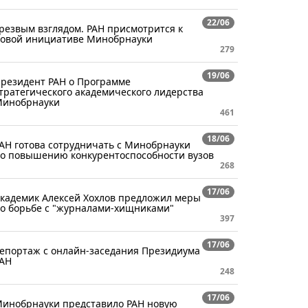
22/06
резвым взглядом. РАН присмотрится к
овой инициативе Минобрнауки
279
19/06
резидент РАН о Программе
тратегического академического лидерства
инобрнауки
461
18/06
АН готова сотрудничать с Минобрнауки
о повышению конкурентоспособности вузов
268
17/06
кадемик Алексей Хохлов предложил меры
о борьбе с "журналами-хищниками"
397
17/06
епортаж с онлайн-заседания Президиума
АН
248
17/06
инобрнауки представило РАН новую