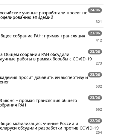
24/06
оссийские ученые разработали проект по
оделированию эпидемий
321
23/06
бщее собрание РАН: прямая трансляция
412
23/06
а Общем собрании РАН обсудили
аучные работы в рамках борьбы с COVID-19
273
23/06
кадемия просит добавить ей экспертизу и
енег
532
23/06
3 июня – прямая трансляция общего
обрания РАН
662
22/06
бщая мобилизация: ученые России и
еларуси обсудили разработки против COVID-19
254