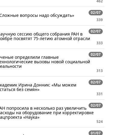
462
02/07
Сложные вопросы надо обсуждать»
339
02/07
аучную сессию общего собрания РАН в
оябре посвятят 75-летию атомной отрасли
333
02/07
ченые определили главные
ехнологические вызовы новой социальной
еальности
313
02/07
кадемик Ирина Донник: «Мы можем
статься без семян»
331
02/07
АН попросила в несколько раз увеличить
асходы на оборудование при корректировке
ацпроекта «Наука»
524
01/07