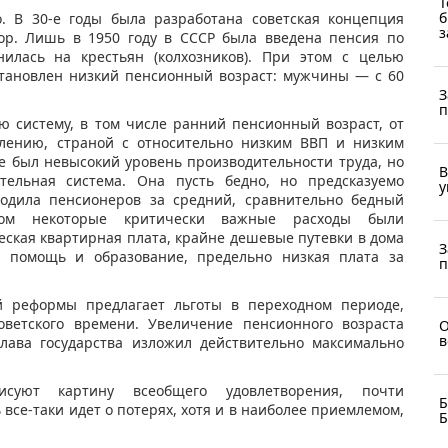
Т
б
. В 30-е годы была разработана советская концепция
з
ор. Лишь в 1950 году в СССР была введена пенсия по
нилась на крестьян (колхозников). При этом с целью
тановлен низкий пенсионный возраст: мужчины — с 60
З
п
ю систему, в том числе ранний пенсионный возраст, от
жалению, страной с относительно низким ВВП и низким
е был невысокий уровень производительности труда, но
В
ельная система. Она пусть бедно, но предсказуемо
у
водила пенсионеров за средний, сравнительно бедный
том некоторые критически важные расходы были
ская квартирная плата, крайне дешевые путевки в дома
З
я помощь и образование, предельно низкая плата за
п
ой реформы предлагает льготы в переходном периоде,
оветского времени. Увеличение пенсионного возраста
О
в
глава государства изложил действительно максимально
рисуют картину всеобщего удовлетворения, почти
Б
все-таки идет о потерях, хотя и в наиболее приемлемом,
Б