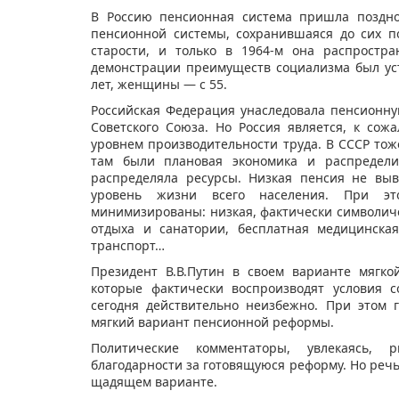
В Россию пенсионная система пришла поздно
пенсионной системы, сохранившаяся до сих п
старости, и только в 1964-м она распростра
демонстрации преимуществ социализма был ус
лет, женщины — с 55.
Российская Федерация унаследовала пенсионну
Советского Союза. Но Россия является, к со
уровнем производительности труда. В СССР тож
там были плановая экономика и распределит
распределяла ресурсы. Низкая пенсия не вы
уровень жизни всего населения. При э
минимизированы: низкая, фактически символиче
отдыха и санатории, бесплатная медицинска
транспорт…
Президент В.В.Путин в своем варианте мягк
которые фактически воспроизводят условия с
сегодня действительно неизбежно. При этом 
мягкий вариант пенсионной реформы.
Политические комментаторы, увлекаясь, 
благодарности за готовящуюся реформу. Но речь 
щадящем варианте.