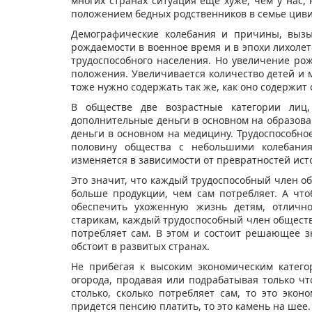
многих странах ситуация еще хуже, чем у нас,
положением бедных родственников в семье цив
Демографические колебания и причины, вызы
рождаемости в военное время и в эпохи лихолет
трудоспособного населения. Но увеличение ро
положения. Увеличивается количество детей и 
тоже нужно содержать так же, как оно содержит 
В обществе две возрастные категории лиц,
дополнительные деньги в основном на образован
деньги в основном на медицину. Трудоспособное
половину общества с небольшими колебания
изменяется в зависимости от превратностей ист
Это значит, что каждый трудоспособный член о
больше продукции, чем сам потребляет. А что
обеспечить ухоженную жизнь детям, отличн
старикам, каждый трудоспособный член обществ
потребляет сам. В этом и состоит решающее з
обстоит в развитых странах.
Не прибегая к высоким экономическим катего
огорода, продавая или подрабатывая только чт
столько, сколько потребляет сам, то это эко
придется пенсию платить, то это камень на шее.