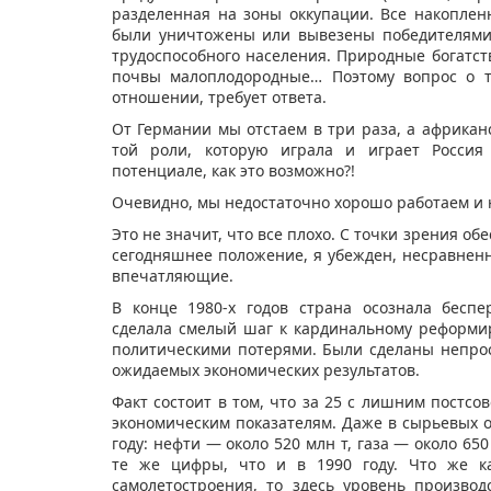
разделенная на зоны оккупации. Все накоплен
были уничтожены или вывезены победителями.
трудоспособного населения. Природные богатст
почвы малоплодородные… Поэтому вопрос о т
отношении, требует ответа.
От Германии мы отстаем в три раза, а африкан
той роли, которую играла и играет Россия
потенциале, как это возможно?!
Очевидно, мы недостаточно хорошо работаем и 
Это не значит, что все плохо. С точки зрения о
сегодняшнее положение, я убежден, несравненно
впечатляющие.
В конце 1980-х годов страна осознала беспе
сделала смелый шаг к кардинальному реформи
политическими потерями. Были сделаны непрос
ожидаемых экономических результатов.
Факт состоит в том, что за 25 с лишним постсо
экономическим показателям. Даже в сырьевых о
году: нефти — около 520 млн т, газа — около 650
те же цифры, что и в 1990 году. Что же ка
самолетостроения, то здесь уровень произво