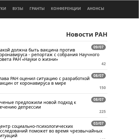
УКИ
ВУЗЫ
ГРАНТЫ
КОНФЕРЕНЦИИ
АНОНСЫ
Новости РАН
09/07
акой должна быть вакцина против
оронавируса - репортаж с собрания Научного
овета РАН «Науки о жизни»
42
08/07
лава РАН оценил ситуацию с разработкой
акцин от коронавируса в мире
150
08/07
ченые предложили новой подход к
ечению депрессии
225
03/07
ентр социально-психологических
сследований поможет во время чрезвычайных
итуаций