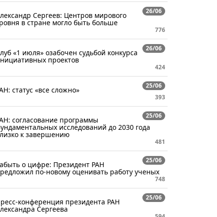
26/06
лександр Сергеев: Центров мирового
ровня в стране могло быть больше
776
26/06
луб «1 июля» озабочен судьбой конкурса
нициативных проектов
424
25/06
АН: статус «все сложно»
393
25/06
АН: согласование программы
ундаментальных исследований до 2030 года
лизко к завершению
481
25/06
абыть о цифре: Президент РАН
редложил по-новому оценивать работу ученых
748
25/06
ресс-конференция президента РАН
лександра Сергеева
594