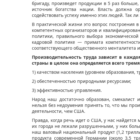
бригаду, произведет продукции в 5 раз больше,
источник богатства нации. Власть должна о
содействовать успеху именно этих людей. Так ли 
В практической жизни это вопрос построения 
компетентных организаторов и квалифицирован
политики, правильного выбора экономической
кадровой политике — примата компетентност
соответствующего общественного менталитета и 
Производительность труда зависит в каждом
страны в целом она определяется всего трем
1) качеством населения (уровнем образования, 
2) обеспеченностью природными ресурсами;
3) эффективностью управления.
Народ наш достаточно образован, смекалист 
нельзя без недоумения принять то, что мы прои
деятельности, чем США.
Правда, когда речь идет о США, у нас найдется 
их города не лежали разрушенными, у них боль
наш валовый национальный продукт (1,2 трилл
продукта современной Германии (около 3,5 тр