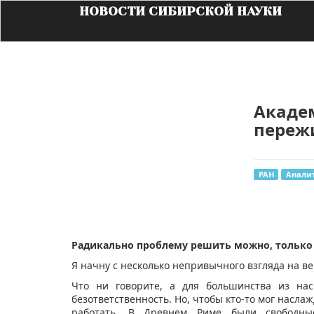
НОВОСТИ СИБИРСКОЙ НАУКИ
Академ
переж
РАН
Анали
​Радикально проблему решить можно, только
Я начну с несколько непривычного взгляда на в
Что ни говорите, а для большинства из на
безответственность. Но, чтобы кто-то мог насла
работать. В Древнем Риме были свободны