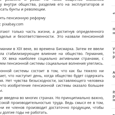
у внутри общества, разделив его на эксплуататоров и
ясать бунты и революции.
«
: pixabay.com
Н
тают только часть жизни, а достигнув определенного
н
зделья и безответственности. Это назвали пенсионной
мании в XIX веке, во времена Бисмарка. Затем ее ввели
У
т
ала стабилизирующее влияние на общество. Германия,
р
 XX века наиболее социально активными странами, с
ием пенсионной системы социальные волнения улеглись.
онной системы состоит в том, что как бы тяжело ни
А
ает, что наступит день, когда общество будет содержать
о
тая. Нет чувства безысходности, заставляющего человека
 что изобретение пенсионной системы оказало большее
ы.
Р
р
де введена во многих странах. Но принципиально важно,
н
сокой производительностью труда. Ведь смысл ее в том,
ни ее членов производит достаточно продукции, чтобы
 долгие годы не работать.