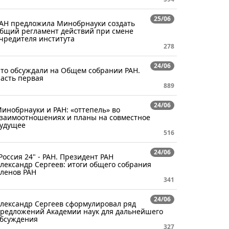
25/06
АН предложила Минобрнауки создать
бщий регламент действий при смене
чредителя института
278
24/06
то обсуждали на Общем собрании РАН.
асть первая​​
889
24/06
инобрнауки и РАН: «оттепель» во
заимоотношениях и планы на совместное
удущее
516
24/06
Россия 24" - РАН. Президент РАН
лександр Сергеев: итоги общего собрания
ленов РАН
341
24/06
лександр Сергеев сформулировал ряд
редложений Академии наук для дальнейшего
бсуждения
327