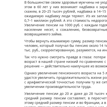
В большинстве своем здоровые мужчины не уход
этом в 60 лет у них возникает надбавка к зар
скажем, в 20–25 тысяч рублей, надбавка в 14–1
ожидаемую надбавку люди теряют. Из их запла
0,7–1 миллион рублей. А это стоимость недорог
Увеличение пенсии на 1000 руб. с каждым годом
население несет, к сожалению, безвозвратны
возвращаемого займа.
Чтобы вернуть изымаемую сумму, размер пенсии ч
человек, который получал бы пенсию около 14 ты
тыс. руб., скорректированную, разумеется, на и
Так что нужно смотреть правде в глаза: потери
возраст в нашей стране низкий по сравнению с
решение — действительно наилучшее из возмо
Однако увеличение пенсионного возраста на 5 л
удастся увеличить продолжительность жизни рос
с арифметической точностью получим ту же сит
увеличении производительности труда.
Увеличение пенсии до 20 и даже до 28 тысяч 
средний размер пенсии составляет, в пересчет
этому средний размер пенсии и во Франции, а в