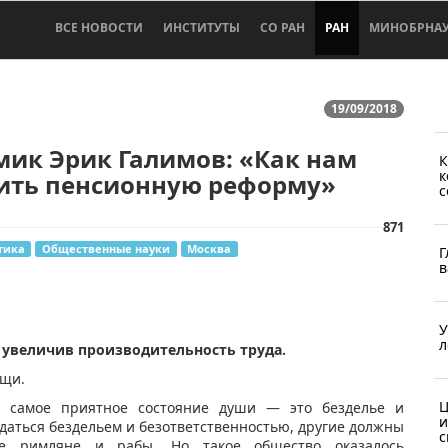
ВСЕ НОВОСТИ
ИНСТИТУТЫ
СО РАН
РАН
МИНОБРНА
19/09/2018
ик Эрик Галимов: «Как нам
К
к
ить пенсионную реформу»
с
871
тика
Общественные науки
Москва
Г
в
У
л
 увеличив производительность труда.
ещи.
Ц
с самое приятное состояние души — это безделье и
и
ждаться бездельем и безответственностью, другие должны
с
е римляне и рабы. Но такое общество оказалось