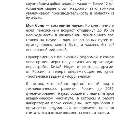
крупнейшим добытчиком алмазов — более 12 млн к
Алмазное сырье стоит недорого, зато армир
увеличивают производительность в областях 
прибыль.
Моя боль — состояние науки.
Ко мне лично п
если пенсионный возраст отодвинут до 85 ле
необходимость в увеличении пенсионного воз
Ставка на науку — один из основных путей к
прислушались, может быть, и удалось бы из
пенсионной реформой.
Одновременно с пенсионной реформой, к сожал
новаторские меры по увеличению производит
перестройке. Китай, Индия и некоторые другие
от России, а теперь опережающие ее, дают
«постановке задач» и «поручениям».
Я читаю, что сейчас принят целый ряд в
технологического развития России до 203
финансирования науки, созданы специализиров
академическом институте, в котором я работ
лаборатории плохо оснащены, нет приборов с
произвести задуманный эксперимент, не вст
считать эти важные документы пустым звуком.