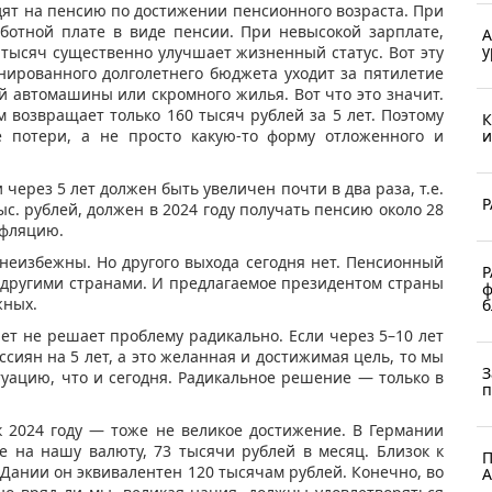
ят на пенсию по достижении пенсионного возраста. При
аботной плате в виде пенсии. При невысокой зарплате,
А
у
5 тысяч существенно улучшает жизненный статус. Вот эту
нированного долголетнего бюджета уходит за пятилетие
ой автомашины или скромного жилья. Вот что это значит.
 возвращает только 160 тысяч рублей за 5 лет. Поэтому
К
е потери, а не просто какую-то форму отложенного и
и
ерез 5 лет должен быть увеличен почти в два раза, т.е.
Р
с. рублей, должен в 2024 году получать пенсию около 28
нфляцию.
 неизбежны. Но другого выхода сегодня нет. Пенсионный
Р
 другими странами. И предлагаемое президентом страны
ф
жных.
б
ет не решает проблему радикально. Если через 5–10 лет
сиян на 5 лет, а это желанная и достижимая цель, то мы
З
уацию, что и сегодня. Радикальное решение — только в
п
к 2024 году — тоже не великое достижение. В Германии
е на нашу валюту, 73 тысячи рублей в месяц. Близок к
П
 Дании он эквивалентен 120 тысячам рублей. Конечно, во
А