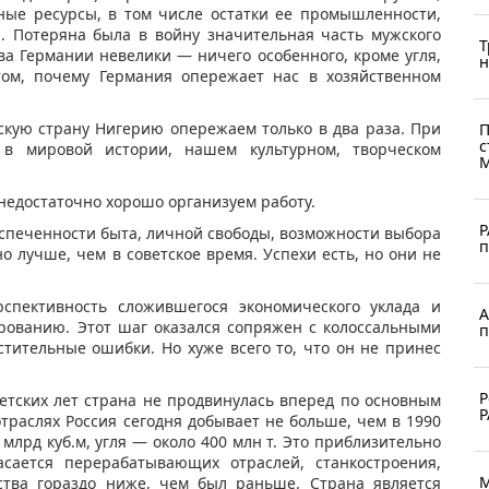
ные ресурсы, в том числе остатки ее промышленности,
 Потеряна была в войну значительная часть мужского
Т
ва Германии невелики — ничего особенного, кроме угля,
н
ом, почему Германия опережает нас в хозяйственном
скую страну Нигерию опережаем только в два раза. При
П
с
 в мировой истории, нашем культурном, творческом
М
недостаточно хорошо организуем работу.
Р
беспеченности быта, личной свободы, возможности выбора
п
 лучше, чем в советское время. Успехи есть, но они не
рспективность сложившегося экономического уклада и
А
рованию. Этот шаг оказался сопряжен с колоссальными
п
тительные ошибки. Но хуже всего то, что он не принес
Р
ветских лет страна не продвинулась вперед по основным
Р
траслях Россия сегодня добывает не больше, чем в 1990
 млрд куб.м, угля — около 400 млн т. Это приблизительно
сается перерабатывающих отраслей, станкостроения,
М
дства гораздо ниже, чем был раньше. Страна является