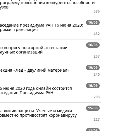
рограмму повышения конкурентоспособности
узов
386
16/06
аседание президиума РАН 16 июня 2020:
рямая трансляция
432
16/06
о вопросу повторной аттестации
аучных организаций
257
16/06
екция «Лед – двуликий материал»
240
16/06
6 июня 2020 года онлайн состоится
аседание Президиума РАН
203
15/06
а линии защиты. Ученые и медики
овместно противостоят коронавирусу
227
11/06