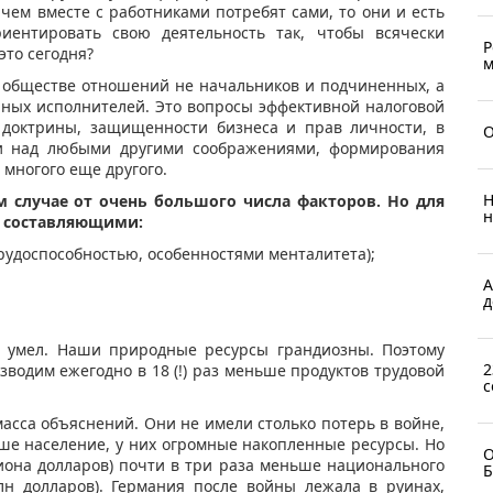
 чем вместе с работниками потребят сами, то они и есть
риентировать свою деятельность так, чтобы всячески
Р
это сегодня?
м
в обществе отношений не начальников и подчиненных, а
ных исполнителей. Это вопросы эффективной налоговой
 доктрины, защищенности бизнеса и прав личности, в
О
и над любыми другими соображениями, формирования
многого еще другого.
Н
 случае от очень большого числа факторов. Но для
н
я составляющими:
трудоспособностью, особенностями менталитета);
А
д
и умел. Наши природные ресурсы грандиозны. Поэтому
2
зводим ежегодно в 18 (!) раз меньше продуктов трудовой
с
масса объяснений. Они не имели столько потерь в войне,
ше население, у них огромные накопленные ресурсы. Но
О
иона долларов) почти в три раза меньше национального
Б
лн долларов). Германия после войны лежала в руинах,