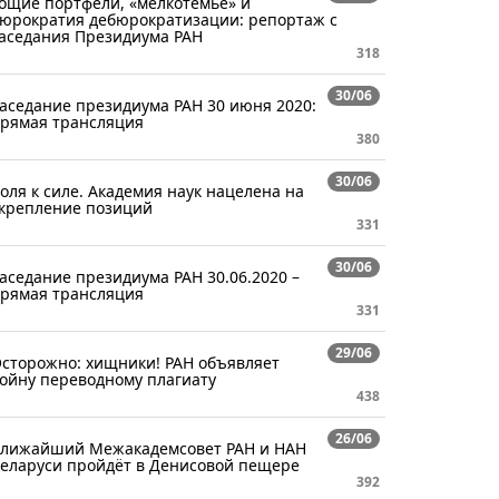
ощие портфели, «мелкотемье» и
юрократия дебюрократизации: репортаж с
аседания Президиума РАН
318
30/06
аседание президиума РАН 30 июня 2020:
рямая трансляция
380
30/06
оля к силе. Академия наук нацелена на
крепление позиций
331
30/06
аседание президиума РАН 30.06.2020 –
рямая трансляция
331
29/06
сторожно: хищники! РАН объявляет
ойну переводному плагиату
438
26/06
лижайший Межакадемсовет РАН и НАН
еларуси пройдёт в Денисовой пещере
392