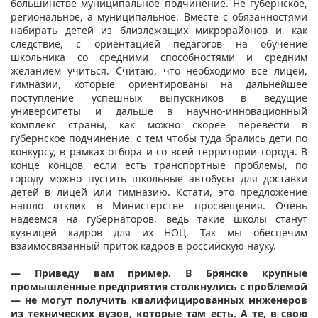
большинстве муниципальное подчинение. Не губернское,
региональное, а муниципальное. Вместе с обязанностями
набирать детей из близлежащих микрорайонов и, как
следствие, с ориентацией педагогов на обучение
школьника со средними способностями и средним
желанием учиться. Считаю, что необходимо все лицеи,
гимназии, которые ориентированы на дальнейшее
поступление успешных выпускников в ведущие
университеты и дальше в научно-инновационный
комплекс страны, как можно скорее перевести в
губернское подчинение, с тем чтобы туда брались дети по
конкурсу, в рамках отбора и со всей территории города. В
конце концов, если есть транспортные проблемы, по
городу можно пустить школьные автобусы для доставки
детей в лицей или гимназию. Кстати, это предложение
нашло отклик в Министерстве просвещения. Очень
надеемся на губернаторов, ведь такие школы станут
кузницей кадров для их НОЦ. Так мы обеспечим
взаимосвязанный приток кадров в российскую науку.
— Приведу вам пример. В Брянске крупные
промышленные предприятия столкнулись с проблемой
— не могут получить квалифицированных инженеров
из технических вузов, которые там есть. А те, в свою