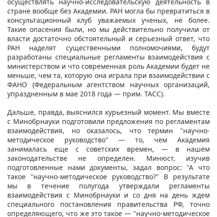
осуществлять научно-исследовательскую деятельность в
стране вообще без Академии. РАН могла бы превратиться в
консультационный клуб уважаемых ученых, не более.
Такие опасения были, но мы действительно получили от
власти достаточно обстоятельный и серьезный ответ, что
РАН наделят существенными полномочиями, будут
разработаны специальные регламенты взаимодействия с
министерством и что современная роль Академии будет не
меньше, чем та, которую она играла при взаимодействии с
ФАНО (Федеральным агентством научных организаций,
упраздненным в мае 2018 года — прим. ТАСС).
Дальше, правда, выяснился курьезный момент. Мы вместе
с Минобрнауки подготовили предложения по регламентам
взаимодействия, но оказалось, что термин "научно-
методическое руководство" — то, чем Академия
занималась еще с советских времен, — в нашем
законодательстве не определен. Минюст, изучив
подготовленные нами документы, задал вопрос: "А что
такое "научно-методическое руководство?" В результате
мы в течение полугода утверждали регламенты
взаимодействия с Минобрнауки и со дня на день ждем
специального постановления правительства РФ, точно
определяющего, что же это такое — "научно-методическое