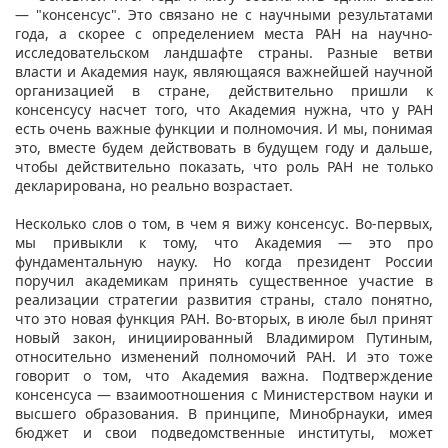
— "консенсус". Это связано не с научными результатами
года, а скорее с определением места РАН на научно-
исследовательском ландшафте страны. Разные ветви
власти и Академия наук, являющаяся важнейшей научной
организацией в стране, действительно пришли к
консенсусу насчет того, что Академия нужна, что у РАН
есть очень важные функции и полномочия. И мы, понимая
это, вместе будем действовать в будущем году и дальше,
чтобы действительно показать, что роль РАН не только
декларирована, но реально возрастает.
Несколько слов о том, в чем я вижу консенсус. Во-первых,
мы привыкли к тому, что Академия — это про
фундаментальную науку. Но когда президент России
поручил академикам принять существенное участие в
реализации стратегии развития страны, стало понятно,
что это новая функция РАН. Во-вторых, в июле был принят
новый закон, инициированный Владимиром Путиным,
относительно изменений полномочий РАН. И это тоже
говорит о том, что Академия важна. Подтверждение
консенсуса — взаимоотношения с Министерством науки и
высшего образования. В принципе, Минобрнауки, имея
бюджет и свои подведомственные институты, может