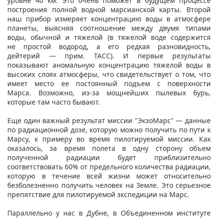
уровне 40 км. Это очень поможет в будущем процессе
построения полной водной марсианской карты. Второй
наш прибор измеряет концентрацию воды в атмосфере
планеты, выясняя соотношение между двумя типами
воды, обычной и тяжелой (в тяжелой воде содержится
не простой водород, а его редкая разновидность,
дейтерий — прим. ТАСС). И первые результаты
показывают аномальную концентрацию тяжелой воды в
высоких слоях атмосферы, что свидетельствует о том, что
имеет место ее постоянный подъем с поверхности
Марса. Возможно, из-за мощнейших пылевых бурь,
которые там часто бывают.
Еще один важный результат миссии "ЭкзоМарс" — данные
по радиационной дозе, которую можно получить по пути к
Марсу, к примеру во время пилотируемой миссии. Как
оказалось, за время полета в одну сторону объем
полученной радиации будет приблизительно
соответствовать 60% от предельного количества радиации,
которую в течение всей жизни может относительно
безболезненно получить человек на Земле. Это серьезное
препятствие для пилотируемой экспедиции на Марс.
Параллельно у нас в Дубне, в Объединенном институте