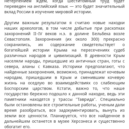
нетерпением ждем, когда шеститомный труд будет
переведен на английский язык — это будет значительный
вклад России в изучение мировой истории.
Другим важным результатом я считаю новые находки
наших археологов, в том числе добытые при раскопках
захоронений II–IV веков н.э. в долине Бельбека возле
Севастополя. Захоронения (их около 300) прекрасно
сохранились, их содержание свидетельствует о
богатейшей истории Крыма на пересечениях судеб
различных народов и цивилизаций. В древности Крым
населяли народы, пришедшие из античных стран, готы с
севера, аланы с Кавказа. Историки предполагают, что
найденные захоронения, возможно, принадлежат кочевым
народам, пришедшим в Крым и сменившим кочевую
жизнь на оседлую во взаимодействиях со слабеющим
Боспорским царством. Кстати, важно то, что наше
государство бережно подошло к данной находке, ведь эти
памятники находятся у трассы "Таврида". Специально
были остановлены все строительные работы, ученым дали
время разобраться, все задокументировать, вынуть из
земли все ценности. Планируется, что все найденное в
дальнейшем останется в музее Херсонеса и существенно
обогатит его.