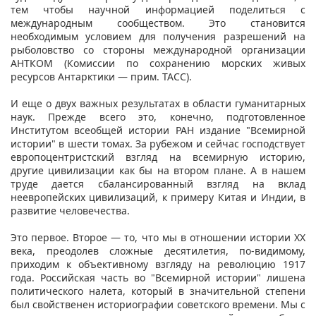
тем чтобы научной информацией поделиться с
международным сообществом. Это становится
необходимым условием для получения разрешений на
рыболовство со стороны международной организации
АНТКОМ (Комиссии по сохранению морских живых
ресурсов Антарктики — прим. ТАСС).
И еще о двух важных результатах в области гуманитарных
наук. Прежде всего это, конечно, подготовленное
Институтом всеобщей истории РАН издание "Всемирной
истории" в шести томах. За рубежом и сейчас господствует
европоцентристский взгляд на всемирную историю,
другие цивилизации как бы на втором плане. А в нашем
труде дается сбалансированный взгляд на вклад
неевропейских цивилизаций, к примеру Китая и Индии, в
развитие человечества.
Это первое. Второе — то, что мы в отношении истории XX
века, преодолев сложные десятилетия, по-видимому,
приходим к объективному взгляду на революцию 1917
года. Российская часть во "Всемирной истории" лишена
политического налета, который в значительной степени
был свойственен историографии советского времени. Мы с