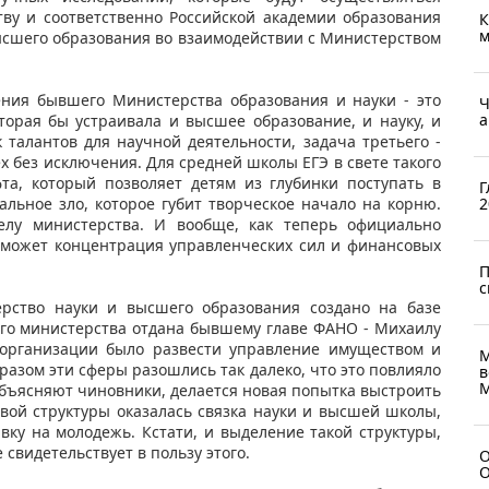
ву и соответственно Российской академии образования
К
м
высшего образования во взаимодействии с Министерством
ния бывшего Министерства образования и науки - это
Ч
а
торая бы устраивала и высшее образование, и науку, и
 талантов для научной деятельности, задача третьего -
х без исключения. Для средней школы ЕГЭ в свете такого
фта, который позволяет детям из глубинки поступать в
Г
2
альное зло, которое губит творческое начало на корню.
елу министерства. И вообще, как теперь официально
оможет концентрация управленческих сил и финансовых
П
с
рство науки и высшего образования создано на базе
ого министерства отдана бывшему главе ФАНО - Михаилу
 организации было развести управление имуществом и
М
азом эти сферы разошлись так далеко, что это повлияло
в
М
 объясняют чиновники, делается новая попытка выстроить
овой структуры оказалась связка науки и высшей школы,
авку на молодежь. Кстати, и выделение такой структуры,
свидетельствует в пользу этого.
О
О