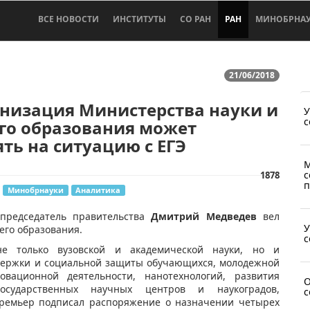
ВСЕ НОВОСТИ
ИНСТИТУТЫ
СО РАН
РАН
МИНОБРНА
21/06/2018
анизация Министерства науки и
У
с
го образования может
ть на ситуацию с ЕГЭ
М
с
1878
п
Минобрнауки
Аналитика
председатель правительства
Дмитрий Медведев
вел
У
его образования.
с
е только вузовской и академической науки, но и
ддержки и социальной защиты обучающихся, молодежной
новационной деятельности, нанотехнологий, развития
О
осударственных научных центров и наукоградов,
с
 премьер подписал распоряжение о назначении четырех