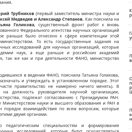
вания.
К
орий Трубников
(первый заместитель министра науки и
р
ксей Медведев и Александр Степанов.
Как пояснила на
тьяна Голикова
, существенный фронт работ к вновь
ованного Федерального агентства научных организаций
Г
рое раньше было отнесено к сфере компетенции этой
у
 министерством. То есть государственные задания на
чных исследований для научных организаций, которые
адемии наук, а еще раньше и российских академий
П
к, так же как и при деятельности ФАНО, министерство
в
одившихся в ведении ФАНО, пояснила Татьяна Голикова,
О
азначать и утверждать в установленном порядке. Этот
п
части правительство не намерено ничего менять). В
р
 на должность руководителя научной организации,
стерства, подлежат согласованию с Президиумом РАН.
ду Министерством науки и высшего образования и РАН в
н порядок взаимодействия по всем вопросам, которые
П
 этими двумя органами.
к
н
о педагогическим специальностям и формирования
учных исследований, которые будут осуществляться