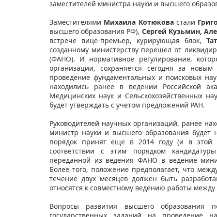
заместителей министра науки и высшего образо
Заместителями
Михаила
Котюкова
стали
Григ
высшего образования РФ),
Сергей Кузьмин, Але
встрече вице-премьер, курирующая блок,
Та
созданному министерству перешел от ликвидир
(ФАНО). И нормативное регулирование, кото
организации, сохраняется сегодня за новым
проведение фундаментальных и поисковых нау
находились ранее в ведении Российской ак
Медицинских наук и Сельскохозяйственных нау
будет утверждать с учетом предложений РАН.
Руководителей научных организаций, ранее нах
министр науки и высшего образования будет н
порядок принят еще в 2014 году (и в этой 
соответствии с этим порядком кандидатуры
переданной из ведения ФАНО в ведение мини
Более того, положение предполагает, что меж
течение двух месяцев должен быть разработа
относятся к совместному ведению работы между
Вопросы развития высшего образования п
государственных заданий на проведение на