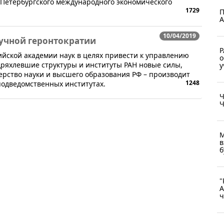
" Петербургского международного экономического
1729
П
А
10/04/2019
аучной геронтократии
Р
сийской академии наук в целях привести к управлению
о
дряхлевшие структуры и институты РАН новые силы,
у
ерство науки и высшего образования РФ – производит
1248
одведомственных институтах.
Ч
Ч
М
в
б
"
А
ч