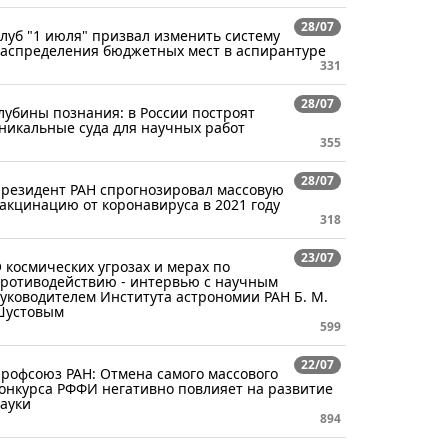
28/07
луб "1 июля" призвал изменить систему
аспределения бюджетных мест в аспирантуре
331
28/07
лубины познания: в России построят
никальные суда для научных работ
355
28/07
резидент РАН спрогнозировал массовую
акцинацию от коронавируса в 2021 году
318
23/07
 космических угрозах и мерах по
ротиводействию - интервью с научным
уководителем Института астрономии РАН Б. М.
Шустовым
599
22/07
рофсоюз РАН: Отмена самого массового
онкурса РФФИ негативно повлияет на развитие
ауки
894