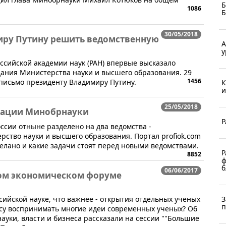
Б
1086
Б
30/05/2018
ру Путину решить ведомственную
А
у
о Российской академии наук (РАН) впервые высказало
дания Министерства науки и высшего образования. 29
1456
письмо президенту Владимиру Путину.
К
и
25/05/2018
изации Минобрнауки
Р
ссии отныне разделено на два ведомства -
ство науки и высшего образования. Портал profiok.com
делано и какие задачи стоят перед новыми ведомствами.
Р
8852
ф
б
06/06/2017
ом экономическом форуме
З
сийской науке, что важнее - открытия отдельных ученых
п
есу воспринимать многие идеи современных ученых? Об
ауки, власти и бизнеса рассказали на сессии ""Большие