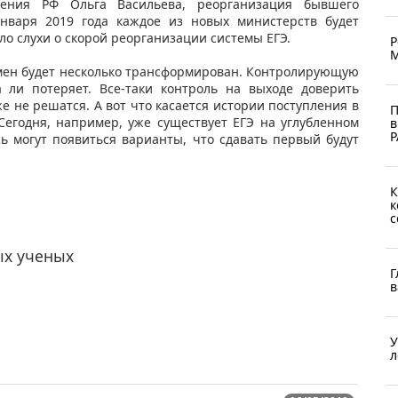
ения РФ Ольга Васильева, реорганизация бывшего
января 2019 года каждое из новых министерств будет
ло слухи о скорой реорганизации системы ЕГЭ.
Р
М
амен будет несколько трансформирован. Контролирующую
 ли потеряет. Все-таки контроль на выходе доверить
е не решатся. А вот что касается истории поступления в
П
Сегодня, например, уже существует ЕГЭ на углубленном
в
Р
сь могут появиться варианты, что сдавать первый будут
К
к
с
ых ученых
Г
в
У
л