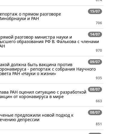
15/07
епортаж о прямом разговоре
инобрнауки и РАН
706
14/07
рямой разговор министра науки и
ысшего образования РФ В. Фалькова с членами
АН
970
09/07
акой должна быть вакцина против
оронавируса - репортаж с собрания Научного
овета РАН «Науки о жизни»
935
08/07
лава РАН оценил ситуацию с разработкой
акцин от коронавируса в мире
663
08/07
ченые предложили новой подход к
ечению депрессии
851