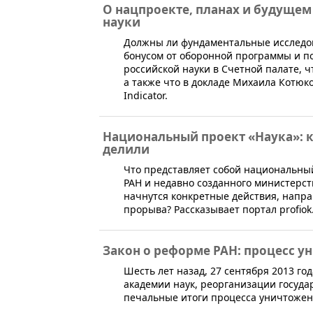
О нацпроекте, планах и будуще
науки
​Должны ли фундаментальные исследо
бонусом от оборонной программы и п
российской науки в Счетной палате, 
а также что в докладе Михаила Котюк
Indicator.
Национальный проект «Наука»: 
делили
​Что представляет собой национальны
РАН и недавно созданного министерст
начнутся конкретные действия, напр
прорыва? Рассказывает портал profiok
Закон о реформе РАН: процесс у
Шесть лет назад, 27 сентября 2013 го
академии наук, реорганизации госуда
печальные итоги процесса уничтожени