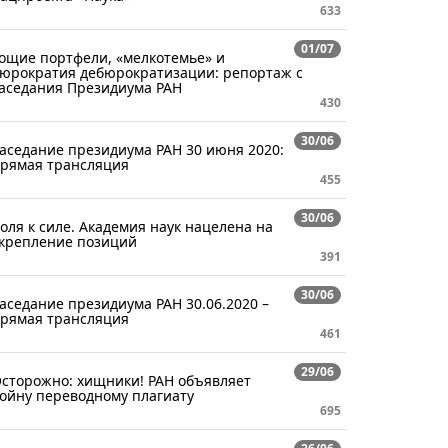
633
01/07
ощие портфели, «мелкотемье» и
юрократия дебюрократизации: репортаж с
аседания Президиума РАН
430
30/06
аседание президиума РАН 30 июня 2020:
рямая трансляция
455
30/06
оля к силе. Академия наук нацелена на
крепление позиций
391
30/06
аседание президиума РАН 30.06.2020 –
рямая трансляция
461
29/06
сторожно: хищники! РАН объявляет
ойну переводному плагиату
695