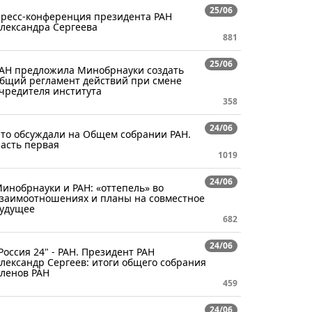
25/06
ресс-конференция президента РАН
лександра Сергеева
881
25/06
АН предложила Минобрнауки создать
бщий регламент действий при смене
чредителя института
358
24/06
то обсуждали на Общем собрании РАН.
асть первая​​
1019
24/06
инобрнауки и РАН: «оттепель» во
заимоотношениях и планы на совместное
удущее
682
24/06
Россия 24" - РАН. Президент РАН
лександр Сергеев: итоги общего собрания
ленов РАН
459
24/06