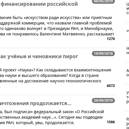
06/05/2019
м финансировании российской
Ц
и
с
вания быть «искусством ради искусства» или приятным
оддержкой коммерции, что назвали главной проблемой
что одинаково волнует и Президиум РАН, и Минобрнауки,
«
ова не понравилось Валентине Матвиенко, рассказывает
1270
Н
н
19/09/2018
как учёные и чиновники пирог
й проект «Наука»? Как складываются взаимоотношения
А
о
ва науки и высшего образования? Когда в стране
авленные на достижение научно-технологического
6072
.
У
т
26/09/2019
р
ничтожения продолжается...
да, был подписан федеральный закон «О Российской
рственных академий наук...». Сегодня мы подводим
Р
1586
я РАН, который, увы, продолжается.
р
н