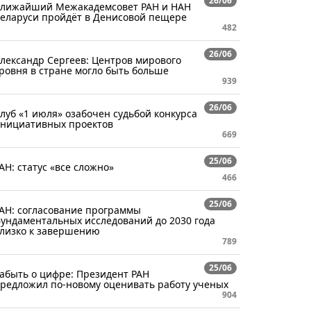
26/06
лижайший Межакадемсовет РАН и НАН
еларуси пройдёт в Денисовой пещере
482
26/06
лександр Сергеев: Центров мирового
ровня в стране могло быть больше
939
26/06
луб «1 июля» озабочен судьбой конкурса
нициативных проектов
669
25/06
АН: статус «все сложно»
466
25/06
АН: согласование программы
ундаментальных исследований до 2030 года
лизко к завершению
789
25/06
абыть о цифре: Президент РАН
редложил по-новому оценивать работу ученых
904