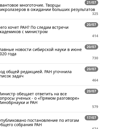
21/07
вантовое многоточие. Творцы
икролазеров в ожидании больших результатов
325
20/07
его хочет РАН? По следам встречи
кадемиков с министром
414
20/07
лавные новости сибирской науки в июне
020 года
730
20/07
од общей редакцией. РАН уточнила
писок задач
464
20/07
инистр обещает ответить на все
опросы ученых - о «Прямом разговоре»
инобрнауки и РАН
579
17/07
публиковано постановление по итогам
бщего собрания РАН
674