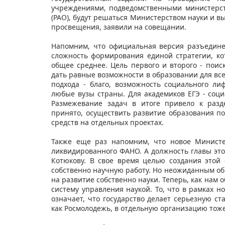
учреждениями, подведомственными министерст
(РАО), будут решаться Министерством науки и 
просвещения, заявили на совещании.
Напомним, что официальная версия разъедине
сложность формирования единой стратегии, ко
общее среднее. Цель первого и второго - поиск
дать равные возможности в образовании для все
подхода - благо, возможность социального ли
любые вузы страны. Для академиков ЕГЭ - соци
Размежевание задач в итоге привело к разд
принято, осуществить развитие образования п
средств на отдельных проектах.
Также еще раз напомним, что новое Министе
ликвидированного ФАНО. А должность главы эт
Котюкову. В свое время целью создания этой
собственно научную работу. Но неожиданным обр
на развитие собственно науки. Теперь, как нам
систему управления наукой. То, что в рамках н
означает, что государство делает серьезную ст
как Росмолодежь, в отдельную организацию тоже 