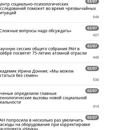
03/07
ентр социально-психологических
сследований поможет во время чрезвычайных
итуаций
549
02/07
Сложные вопросы надо обсуждать»
421
02/07
аучную сессию общего собрания РАН в
оябре посвятят 75-летию атомной отрасли
440
02/07
кадемик Ирина Донник: «Мы можем
статься без семян»
536
02/07
ченые определили главные
ехнологические вызовы новой социальной
еальности
414
02/07
АН попросила в несколько раз увеличить
асходы на оборудование при корректировке
ацпроекта «Наука»