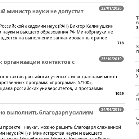
22/01/2020
ый министр науки не допустит
Т
б
Российской академии наук (РАН) Виктор Калинушкин
з
ра науки и высшего образования РФ Минобрнауки не
надеется на выполнение запланированных ранее
718
З
п
25/10/2019
к организации контактов с
В
у
 контактов российских ученых с иностранцами может
арственных программ: «программы 5/100»,
иала российских университетов, и программы
1029
З
п
24/04/2019
но выполнить благодаря усилиям
О
в
м проекте "Наука", можно решить благодаря слаженной
ии наук (РАН) и Министерства науки и высшего
щил глава Минобрнауки Михаил Котюков на общем