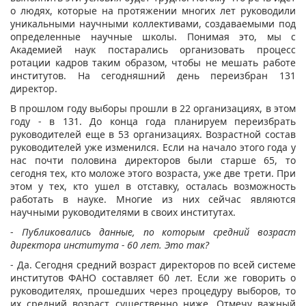
о людях, которые на протяжении многих лет руководили
уникальными научными коллективами, создаваемыми под
определенные научные школы. Понимая это, мы с
Академией наук постарались организовать процесс
ротации кадров таким образом, чтобы не мешать работе
институтов. На сегодняшний день переизбран 131
директор.
В прошлом году выборы прошли в 22 организациях, в этом
году - в 131. До конца года планируем переизбрать
руководителей еще в 53 организациях. Возрастной состав
руководителей уже изменился. Если на начало этого года у
нас почти половина директоров были старше 65, то
сегодня тех, кто моложе этого возраста, уже две трети. При
этом у тех, кто ушел в отставку, осталась возможность
работать в науке. Многие из них сейчас являются
научными руководителями в своих институтах.
-
Публиковались данные, по которым средний возраст
директора института - 60 лет. Это так?
- Да. Сегодня средний возраст директоров по всей системе
институтов ФАНО составляет 60 лет. Если же говорить о
руководителях, прошедших через процедуру выборов, то
их средний возраст существенно ниже. Отмечу важный