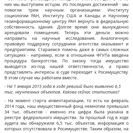
них мы выступаем истцом. Из последних достижений - мы
помогли трем научным организациям: Институту
социологии РАН, Институту США и Канады и Научному
геоинформационному центру РАН вернуть в федеральную
собственность здания. Долгое время они вынужденно
арендовали помещения. Теперь эти деньги можно
направить на научные исследования. Аналогичную
правовую поддержку сотрудники агентства оказывают и
предприятиям. Стараемся помочь даже в самых сложных
ситуациях - например, если в отношении ФГУПа введена
процедура банкротства. По закону тогда имущество
выводится из-под нашей ответственности, а право
представлять интересы в суде переходит к Росимуществу.
В этом случае мы работаем вместе.
- Н
а 1 января 2015 года в ходе ревизий было выявлено 6,5
тыс. неучтенных объектов. Какова сейчас статистика?
- На момент старта инвентаризации, то есть на февраль
2014 года, наш имущественный фонд немногим превышал
34 тыс. объектов - именно эта цифра была указана в
реестре федерального имущества. За прошлый год в ходе
аудита мы обнаружили 6,5 тыс. объектов, информация о
которых отсутствовала в Росимуществе. Таким образом, на