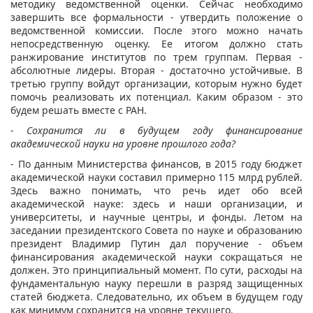
методику ведомственной оценки. Сейчас необходимо
завершить все формальности - утвердить положение о
ведомственной комиссии. После этого можно начать
непосредственную оценку. Ее итогом должно стать
ранжирование институтов по трем группам. Первая -
абсолютные лидеры. Вторая - достаточно устойчивые. В
третью группу войдут организации, которым нужно будет
помочь реализовать их потенциал. Каким образом - это
будем решать вместе с РАН.
- Сохранится ли в будущем году финансирование
академической науки на уровне прошлого года?
- По данным Министерства финансов, в 2015 году бюджет
академической науки составил примерно 115 млрд рублей.
Здесь важно понимать, что речь идет обо всей
академической науке: здесь и наши организации, и
университеты, и научные центры, и фонды. Летом на
заседании президентского Совета по науке и образованию
президент Владимир Путин дал поручение - объем
финансирования академической науки сокращаться не
должен. Это принципиальный момент. По сути, расходы на
фундаментальную науку перешли в разряд защищенных
статей бюджета. Следовательно, их объем в будущем году
как минимум сохранится на уровне текущего.