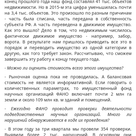
конец прошлого года наш фонд составлял 41 тыс. объектов
недвижимости. Но в 2015-м эта цифра уменьшилась почти
на 3,4 тыс. объектов. Это произошло по разным причинам
- часть была списана, часть передана в собственность
субъекта РФ. А часть переведена в движимое имущество.
Как это вышло? Дело в том, что недвижимым числилось
фактически движимое имущество - например, забор,
ворота. В результате нам пришлось приводить все это в
порядок и переводить имущество из одной категории в
другую, как того требует закон. Рассчитываю, что сможем
завершить эту работу к концу текущего года.
- Можно ли оценить стоимость всего этого имущества?
- Рыночная оценка пока не проводилась. А балансовая
стоимость не является информативной. Если говорить о
количественных параметрах, то имущественный фонд
научных организаций ФАНО включает почти 2 млн га
земли и около 109 млн кв. м зданий и помещений.
-
Ежегодно ФАНО проводит проверки деятельности
подведомственных научных организаций. Много ли
нарушений обнаруживается в ходе их проведения?
- В этом году за три квартала мы провели 354 проверки.
Выявили более 2 тыс. нарушений. В основном они