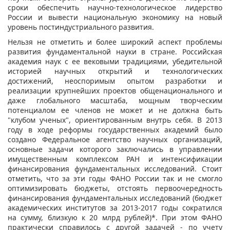
сроки обеспечить научно-технологическое лидерство
России и вывести национальную экономику на новый
уровень постиндустриального развития.
Нельзя не отметить и более широкий аспект проблемы
развития фундаментальной науки в стране. Российская
академия наук с ее вековыми традициями, убедительной
историей научных открытий и технологических
достижений, неоспоримым опытом разработки и
реализации крупнейших проектов общенационального и
даже глобального масштаба, мощным творческим
потенциалом ее членов не может и не должна быть
"клубом ученых", ориентированным внутрь себя. В 2013
году в ходе реформы государственных академий было
создано Федеральное агентство научных организаций,
основные задачи которого заключались в управлении
имущественным комплексом РАН и интенсификации
финансирования фундаментальных исследований. Стоит
отметить, что за эти годы ФАНО России так и не смогло
оптимизировать бюджеты, отстоять первоочередность
финансирования фундаментальных исследований (бюджет
академических институтов за 2013-2017 годы сократился
на сумму, близкую к 20 млрд рублей)*. При этом ФАНО
практически справилось с другой задачей - по учету