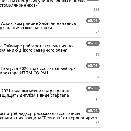
роекты сибирских ученых вошли в число
стомиллионников»
138
05/08
 Аскизском районе Хакасии начались
рхеологические раскопки
71
05/08
а Таймыре работает экспедиция по
зучению дикого северного оленя
70
05/08
4 августа 2020 года состоятся выборы
иректора ИТПМ СО РАН
86
05/08
 2021 года выпускникам разрешат
ащищать диплом в виде стартапа
81
05/08
оспотребнадзор рассказал о состоянии
спытавших вакцину "Вектора" от коронавируса
78