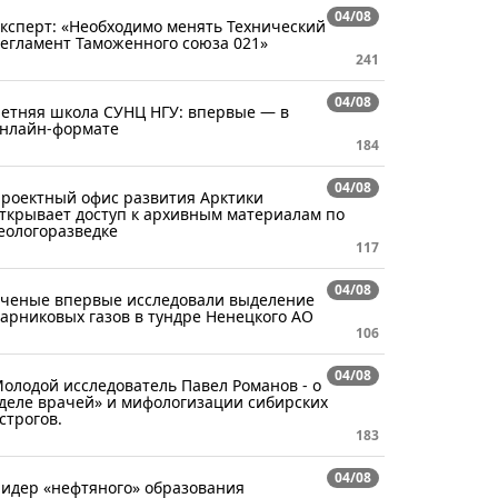
04/08
ксперт: «Необходимо менять Технический
егламент Таможенного союза 021»
241
04/08
етняя школа СУНЦ НГУ: впервые — в
нлайн-формате
184
04/08
роектный офис развития Арктики
ткрывает доступ к архивным материалам по
еологоразведке
117
04/08
ченые впервые исследовали выделение
арниковых газов в тундре Ненецкого АО
106
04/08
олодой исследователь Павел Романов - о
деле врачей» и мифологизации сибирских
строгов.
183
04/08
идер «нефтяного» образования