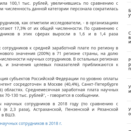
вила 100,1 тыс. рублей, увеличившись по сравнению с
ом численность данной категории персонала сократилась
Б
у
удников, как отметили исследователи, - в организациях
ботают 17,3% от их общей численности. По сравнению с
С
удников в этих сферах выросли в 1,6 и в 1,4 раза
в
и
сотрудников к средней заработной плате по региону в
анового значения (200%) в 71 регионе страны, на долю
исленности научных сотрудников. В остальных регионах
Р
р
а, и значения целевых показателей приближаются к
п
ция субъектов Российской Федерации по уровню оплаты
нгент сосредоточен в Москве (40,4%), Санкт-Петербурге
У
6%) областях. Среднемесячная заработная плата научных
и
х 70-130 тыс. рублей", - говорится в сообщении.
 научных сотрудников в 2018 году (по сравнению с
У
(в 2,3 раза), Астраханской, Пензенской и Рязанской
о
и в ВШЭ.
аучных сотрудников в 2018 г.