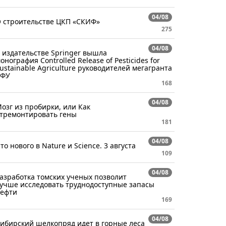
04/08
 строительстве ЦКП «СКИФ»
275
04/08
 издательстве Springer вышла
онография Controlled Release of Pesticides for
ustainable Agriculture руководителей мегагранта
СФУ
168
04/08
озг из пробирки, или Как
тремонтировать гены
181
04/08
то нового в Nature и Science. 3 августа
109
04/08
азработка томских ученых позволит
учше исследовать труднодоступные запасы
ефти
169
04/08
ибирский шелкопряд идет в горные леса