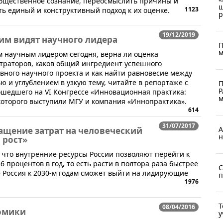
 общественное сознание, переосмыслить причины и
ш
1123
ть единый и конструктивный подход к их оценке.
р
19/12/2019
им видят научного лидера
П
м
м научным лидером сегодня, верна ли оценка
траторов, каков общий ингредиент успешного
ного научного проекта и как найти равновесие между
и углублением в узкую тему, читайте в репортаже с
П
Р
рошедшего на VI Конгрессе «Инновационная практика:
м
которого выступили МГУ и компания «Иннопрактика».
614
31/07/2017
А
ащение затрат на человеческий
н
 рост»
, что внутренние ресурсы России позволяют перейти к
6 процентов в год, то есть расти в полтора раза быстрее
С
 Россия к 2030-м годам сможет выйти на лидирующие
п
1976
Т
08/04/2016
номики
у