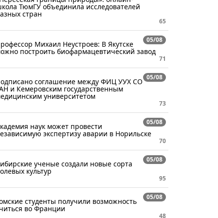
кола ТюмГУ объединила исследователей
азных стран
65
05/08
рофессор Михаил Неустроев: В Якутске
ожно построить биофармацевтический завод
71
05/08
одписано соглашение между ФИЦ УУХ СО
АН и Кемеровским государственным
едицинским университетом
73
05/08
кадемия наук может провести
езависимую экспертизу аварии в Норильске
70
05/08
ибирские ученые создали новые сорта
олевых культур
95
05/08
омские студенты получили возможность
читься во Франции
48