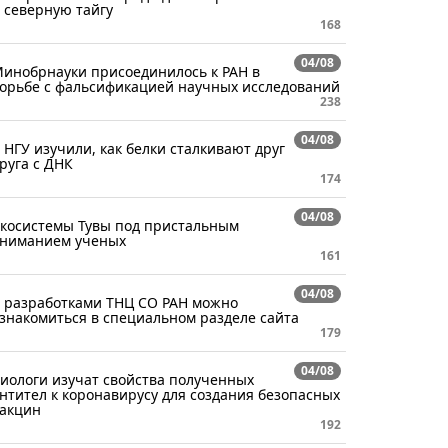
 северную тайгу
168
04/08
инобрнауки присоединилось к РАН в
орьбе с фальсификацией научных исследований
238
04/08
 НГУ изучили, как белки сталкивают друг
руга с ДНК
174
04/08
косистемы Тувы под пристальным
ниманием ученых
161
04/08
 разработками ТНЦ СО РАН можно
знакомиться в специальном разделе сайта
179
04/08
иологи изучат свойства полученных
нтител к коронавирусу для создания безопасных
акцин
192