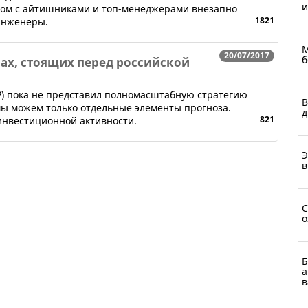
и
дом с айтишниками и т​​оп-менеджерами внезапно
1821
 инженеры.
М
20/07/2017
б
чах, стоящих перед российской
СР) пока не представил полномасштабную стратегию
В
мы можем только отдельные элементы прогноза.
д
821
инвестиционной активности.
Э
в
С
о
Б
а
в