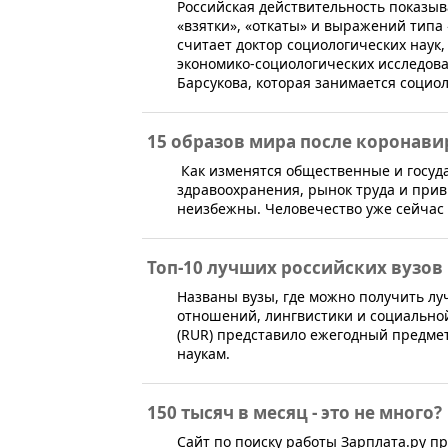
​Российская действительность показы
«взятки», «откаты» и выражений типа 
считает доктор социологических наук
экономико-социологических исследо
Барсукова, которая занимается социо
15 образов мира после коронави
​​​ Как изменятся общественные и гос
здравоохранения, рынок труда и при
неизбежны. Человечество уже сейчас
Топ-10 лучших российских вузов
​Названы вузы, где можно получить л
отношений, лингвистики и социальной
(RUR) представило ежегодный предме
наукам.
150 тысяч в месяц - это не много?
​​С​​айт по поиску работы Зарплата.р