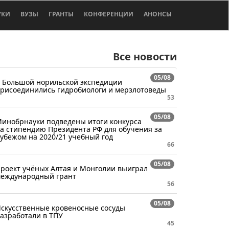
УКИ
ВУЗЫ
ГРАНТЫ
КОНФЕРЕНЦИИ
АНОНСЫ
Все новости
05/08
 Большой норильской экспедиции
рисоединились гидробиологи и мерзлотоведы
53
05/08
инобрнауки подведены итоги конкурса
а стипендию Президента РФ для обучения за
убежом на 2020/21 учебный год
66
05/08
роект учёных Алтая и Монголии выиграл
еждународный грант
56
05/08
скусственные кровеносные сосуды
азработали в ТПУ
45