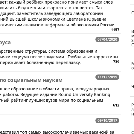
вает: каждый ребёнок прекрасно понимает смысл слов
«пилить бюджет» или «зарплата в конверте». Так
О
, доцент, заместитель заведующего лабораторией
ваний Высшей школы экономики Светлана Юрьевна
логическим анализом неформальной экономики России.
1157
В
м
07/04/2020
S
руса
ударственные структуры, система образования и
вычки социума после эпидемии. Глобальные коррективы
739
 переживает болезненную переплавку.
М
о
11/12/2019
 по социальным наукам
Ч
учшее образование в области права, международных
 работы. Ведущее издание Round University Ranking
тный рейтинг лучших вузов мира по социальным
Р
612
л
н
09/10/2017
у представил топ самых высокооплачиваемых вакансий за
С