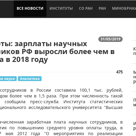
ВСЕ НОВОСТИ
ИНСТИТУТЫ
СО РАН
РАН
МИНОБРНА
31/05/2019
рты: зарплаты научных
К
иков РФ выросли более чем в
п
а в 2018 году
475
М
н
е науки
Аналитика
р
сотрудников в России составила 100,1 тыс. рублей,
ом более чем в 1,5 раза. При этом численность такой
П
 сообщила пресс-служба Института статистических
м
ционального исследовательского университета "Высшая
ачисленная заработная плата научных сотрудников, в
И
тия по повышению среднего уровня оплаты труда, в
р
 7 мая 2012 года "О мероприятиях по реализации