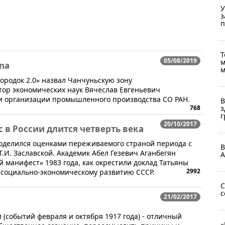
У
з
п
Т
05/08/2019
м
ina
м
ородок 2.0» назвал Чанчуньскую зону
тор экономических наук Вячеслав Евгеньевич
 и организации промышленного производства СО РАН.
В
з
768
г
20/10/2017
 в России длится четверть века
делился оценками переживаемого страной периода с
В
.И. Заславской. Академик Абел Гезевич Аганбегян
А
манифест» 1983 года, как окрестили доклад Татьяны
2992
 социально-экономическому развитию СССР.
С
с
21/02/2017
 (событий февраля и октября 1917 года) - отличный
«