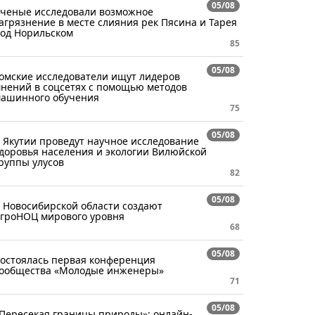
05/08
ченые исследовали возможное
агрязнение в месте слияния рек Пясина и Тарея
од Норильском
85
05/08
омские исследователи ищут лидеров
нений в соцсетях с помощью методов
ашинного обучения
75
05/08
 Якутии проведут научное исследование
доровья населения и экологии Вилюйской
руппы улусов
82
05/08
 Новосибирской области создают
гроНОЦ мирового уровня
68
05/08
остоялась первая конференция
ообщества «Молодые инженеры»
71
05/08
Пересекая границы природы»: онлайн-