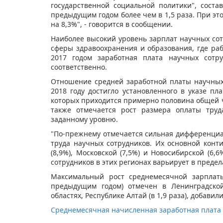
государственной социальной политики", соста
предыдущим годом более чем в 1,5 раза. При эт
на 8,3%", - говорится в сообщении.
Наиболее высокий уровень зарплат научных сотр
сферы здравоохранения и образования, где ра
2017 годом заработная плата научных сотр
соответственно.
Отношение средней заработной платы научных 
2018 году достигло установленного в указе пл
которых приходится примерно половина общей ч
также отмечается рост размера оплаты труд
заданному уровню.
"По-прежнему отмечается сильная дифференциа
труда научных сотрудников. Их основной конти
(8,9%), Московской (7,5%) и Новосибирской (6,
сотрудников в этих регионах варьирует в предела
Максимальный рост среднемесячной зарплаты
предыдущим годом) отмечен в Ленинградской 
областях, Республике Алтай (в 1,9 раза), добавил
Среднемесячная начисленная заработная плата н