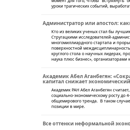
момент для того, чтобы "встряхнуть"
уроки трагических событий, выработа
Администратор или апостол: как
Кто из великих ученых стал бы лучши
Стругацкими исследователей-админис
многомиллиардного стартапа и прорыв
поверхностной междисциплинарностью 
круглого стола о научных лидерах, п
наука плюс бизнес», организаторами 
Академик Абел Аганбегян: «Сокр
капитал снижает экономический
Академик РАН Абел Аганбегян считает
социально-экономическому росту до 4-
общемирового тренда. В таком случае
позиции в мире.
Все оттенки неформальной эко