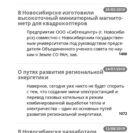
25/05/2019
В Новосибирске из­го­то­ви­ли
вы­со­ко­точ­ный ми­ни­а­тюр­ный ма­г­ни­то­
метр для квадрокоптеров
​​Пред­при­я­тие ООО «Си­б­тех­цен­тр» (г. Но­во­си­би­
р­ск) со­в­ме­ст­но с Но­во­си­би­р­ским го­су­дар­ствен­
ным уни­вер­си­те­том под ру­ко­вод­ством пред­се­
да­те­ля Объ­е­ди­нен­но­го уче­но­го со­ве­та по на­у­
1406
кам о Зе­м­ле СО РАН, зав.
24/07/2018
О путях развития региональной
энергетики
Наверное, сегодня уже никто не будет спорить
с тем, что создание мини-электростанций и
перевод газовых котельных в режим
комбинированной выработки тепла и
электричества – один из основных путей
1072
развития региональной энергетики.
12/08/2019
В Новосибирске разработали