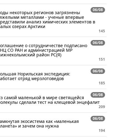
06/08
оды некоторых регионов загрязнены
яжелыми металлами - ученые впервые
редставили анализ химических элементов в
алых озерах Арктики
145
06/08
оглашение о сотрудничестве подписано
НЦ СО РАН и администрацией МР
ижнеколымский район РС(Я)
151
06/08
ольшая Норильская экспедиция:
аботает отряд мерзлотоведов
185
06/08
з самой маленькой в мире светящейся
олекулы сделали тест на клещевой энцефалит
209
06/08
амкнутая экосистема как «маленькая
ланета» и зачем она нужна
194