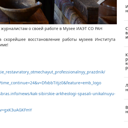
И
н
С
журналистам о своей работе в Музее ИАЭТ СО РАН​
в
и
а скорейшее восстановление работы музеев Института
жиме!
К
р
к
р
ie_restavratory_otmechayut_professionalnyy_prazdnik/ ​
time_continue=24&v=DfxbbTitjz0&feature=emb_logo ​
Л
н
sbras.info/news/kak-sibirskie-arkheologi-spasali-unikalnuyu-
В
h?v=gxK3uAGKFmY
н