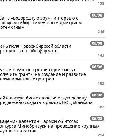
123
06/08
аг в «водородную эру» - интервью с
олодым сибирским ученым Дмитрием
отемкиным
216
06/08
ень поля Новосибирской области
роходит в онлайн-формате
143
06/08
узы и научные организации смогут
олучить гранты на создание и развитие
нжиниринговых центров
183
06/08
айкальскую биотехнологическую долину
редложено создать в рамках НОЦ «Байкал»
162
06/08
кадемик Валентин Пармон об итогах
онкурса Минобрнауки на проведение крупных
аучных проектов
254