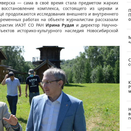
шиверска — сама в своё время стала предметом жарких
 восстановление комплекса, состоящего из церкви и
П
 ещё продолжаются исследования внешнего и внутреннего
П
о
временных работах на объекте журналистам рассказали
практик ИАЭТ СО РАН
Ирина Рудая
и директор Научно-
ъектов историко-культурного наследия Новосибирской
М
«
С
с
К
Р
м
Н
в
г