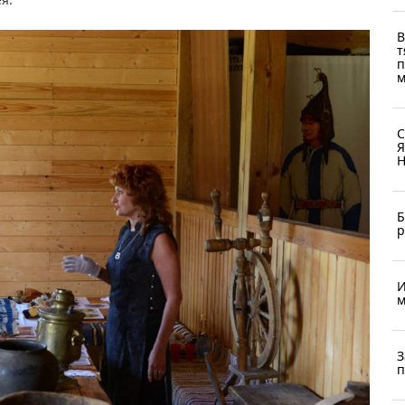
В
т
п
м
С
Я
Н
Б
р
И
м
З
п