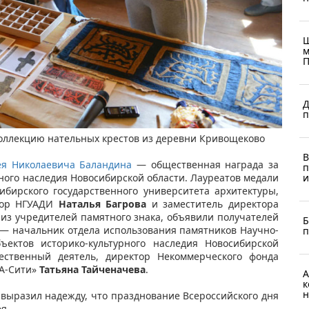
Ш
м
П
Д
п
оллекцию нательных крестов из деревни Кривощеково​
В
я Николаевича Баландина​
— общественная награда за
п
ного наследия Новосибирской области. Лауреатов медали
и
ибирского государственного университета архитектуры,
ктор НГУАДИ
Наталья Багрова
и заместитель директора
 из учредителей памятного знака, объявили получателей
Б
 — начальник отдела использования памятников Научно-
п
ъектов историко-культурного наследия Новосибирской
ственный деятель, директор Некоммерческого фонда
ЕА-Сити»
Татьяна Тайченачева
.
А
к
н
выразил надежду, что празднование Всероссийского дня
ея.