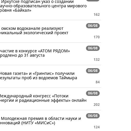
 Иркутске подписан указ о создании
аучно-образовательного центра мирового
ровня «Байкал»
162
06/08
 омском водоканале реализуют
никальный экологический проект
170
06/08
частие в конкурсе «АТОМ РЯДОМ»
родлено до 31 августа
132
06/08
Новая газета» и «Гринпис» получили
езультаты проб из водоемов Таймыра
84
06/08
еждународный конгресс «Потоки
нергии и радиационные эффекты» онлайн
202
06/08
 Молодежная премия в области науки и
нноваций (НИТУ «МИСиС»)
124