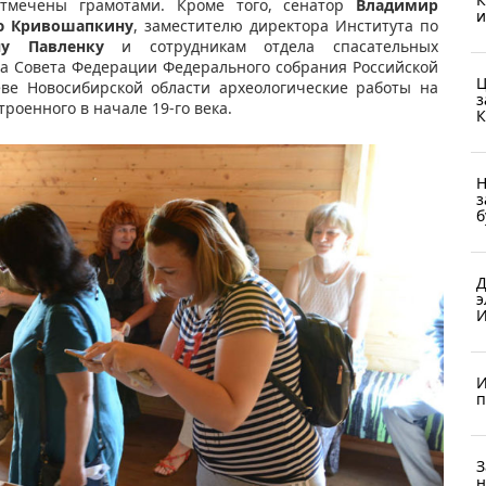
тмечены грамотами. Кроме того, сенатор
Владимир
и
ю Кривошапкину
, заместителю директора Института по
ну Павленку
и сотрудникам отдела спасательных
ма Совета Федерации Федерального собрания Российской
Ц
ве Новосибирской области археологические работы на
з
троенного в начале 19-го века.
К
Н
з
б
Д
э
И
И
п
З
н