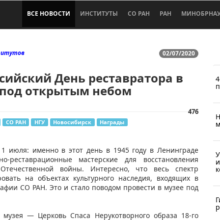
ВСЕ НОВОСТИ
ИНСТИТУТЫ
СО РАН
РАН
МИНОБРНА
титутов
02/07/2020
сийский День реставратора в
4
п
 под открытым небом
476
Н
СО РАН
НГУ
Новосибирск
Награды
м
1 июля: именно в этот день в 1945 году в Ленинграде
У
но-реставрационные мастерские для восстановления
и
Отечественной войны. Интересно, что весь спектр
к
овать на объектах культурного наследия, входящих в
афии СО РАН. Это и стало поводом провести в музее под
Г
р
ь музея — Церковь Спаса Нерукотворного образа 18-го