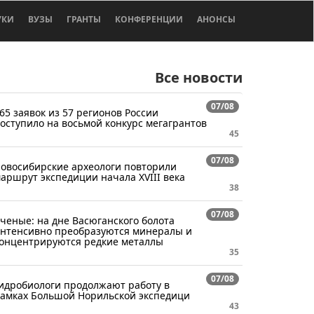
УКИ
ВУЗЫ
ГРАНТЫ
КОНФЕРЕНЦИИ
АНОНСЫ
Все новости
07/08
65 заявок из 57 регионов России
оступило на восьмой конкурс мегагрантов
45
07/08
овосибирские археологи повторили
аршрут экспедиции начала XVIII века
38
07/08
ченые: на дне Васюганского болота
нтенсивно преобразуются минералы и
онцентрируются редкие металлы
35
07/08
идробиологи продолжают работу в
амках Большой Норильской экспедици
43