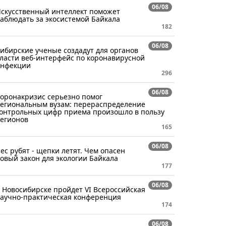
06/08
скусственный интеллект поможет
аблюдать за экосистемой Байкала
182
06/08
ибирские ученые создадут для органов
ласти веб-интерфейс по коронавирусной
нфекции
296
06/08
оронакризис серьезно помог
егиональным вузам: перераспределение
онтрольных цифр приема произошло в пользу
егионов
165
06/08
ес рубят - щепки летят. Чем опасен
овый закон для экологии Байкала
177
06/08
 Новосибирске пройдет VI Всероссийская
аучно-практическая конференция
174
06/08