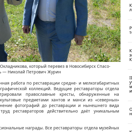
К
л
Р
т
К
э
К
Окладникова, который перевез в Новосибирск Спасо-
ь — Николай Петрович Журин​
I
у
нная работа по реставрации средне- и мелкогабаритных
м
ографической коллекций. Ведущие реставраторы отдела
и
рировали православные кресты, обнаруженные на
 культовые предметами хантов и манси из «северных»
внение фотографий до реставрации и нынешнего вида
О
труд реставраторов действительно даёт уникальным
н
сиональные награды. Все реставраторы отдела музейных
К