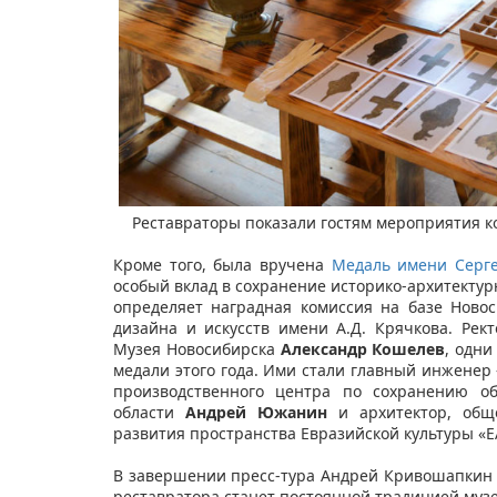
Реставраторы показали гостям мероприятия к
​​
Кроме того, была вручена
Медаль имени Серге
особый вклад в сохранение историко-архитектур
определяет наградная комиссия на базе Новос
дизайна и искусств имени А.Д. Крячкова. Ре
Музея Новосибирска
Александр Кошелев
, одни
медали этого года. Ими стали главный инженер
производственного центра по сохранению об
области
Андрей Южанин
и архитектор, обще
развития пространства Евразийской культуры «
В завершении пресс-тура Андрей Кривошапкин 
реставратора станет постоянной традицией муз