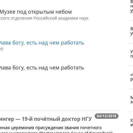
В
н
у
 Музее под открытым небом
кого отделения Российской академии наук
В
у
ава богу, есть над чем работать
20
У
п
ава богу, есть над чем работать
«
р
М
э
04/12/2018
нгер — 19-й почётный доктор НГУ
X
и
твенная церемония присуждения звания почетного