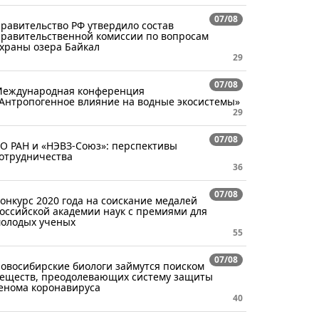
07/08
равительство РФ утвердило состав
равительственной комиссии по вопросам
храны озера Байкал
29
07/08
еждународная конференция
Антропогенное влияние на водные экосистемы»
29
07/08
О РАН и «НЭВЗ-Союз»: перспективы
отрудничества
36
07/08
онкурс 2020 года на соискание медалей
оссийской академии наук с премиями для
олодых ученых
55
07/08
овосибирские биологи займутся поиском
еществ, преодолевающих систему защиты
енома коронавируса
40