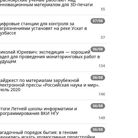
нновационным материалом для 3D-печати
55
07/08
ифровые станции для контроля за
агрязнениями установят на реке Ускат в
узбассе
57
06/08
иколай Юркевич: экспедиция — хороший
адел для проведения мониторинговых работ в
удущем
134
06/08
айджест по материалам зарубежной
лектронной прессы «Российская наука и мир».
юль 2020
146
06/08
тоги Летней школы информатики и
рограммирования ВКИ НГУ
149
06/08
агадочный порядок бытия: в геноме
аучились искать хромосомные перестройки