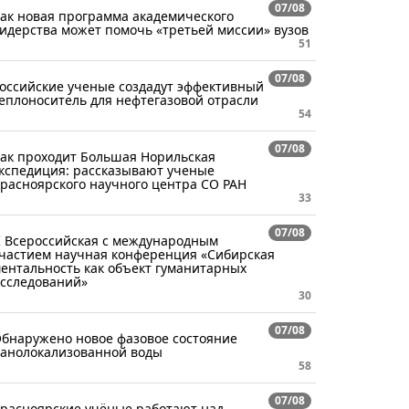
07/08
ак новая программа академического
идерства может помочь «третьей миссии» вузов
51
07/08
оссийские ученые создадут эффективный
еплоноситель для нефтегазовой отрасли
54
07/08
ак проходит Большая Норильская
кспедиция: рассказывают ученые
расноярского научного центра СО РАН
33
07/08
I Всероссийская с международным
частием научная конференция «Сибирская
ентальность как объект гуманитарных
сследований»
30
07/08
бнаружено новое фазовое состояние
анолокализованной воды
58
07/08
расноярские учёные работают над