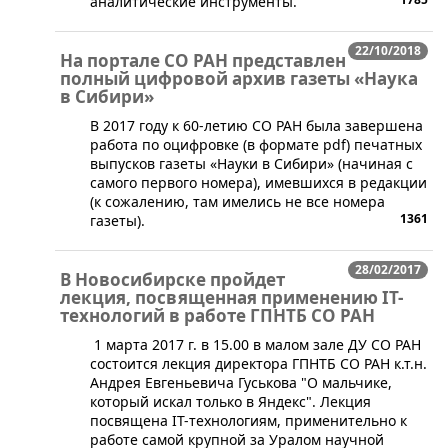
аналитические инструменты.
22/10/2018
На портале СО РАН представлен
полный цифровой архив газеты «Наука
в Сибири»
​В 2017 году к 60-летию СО РАН была завершена
работа по оцифровке (в формате pdf) печатных
выпусков газеты «Науки в Сибири» (начиная с
самого первого номера), имевшихся в редакции
(к сожалению, там имелись не все номера
1361
газеты).
28/02/2017
В Новосибирске пройдет
лекция, посвященная применению IT-
технологий в работе ГПНТБ СО РАН
​1 марта 2017 г. в 15.00 в малом зале ДУ СО РАН
состоится лекция директора ГПНТБ СО РАН к.т.н.
Андрея Евгеньевича Гуськова "О мальчике,
который искал только в Яндекс". Лекция
посвящена IT-технологиям, применительно к
работе самой крупной за Уралом научной