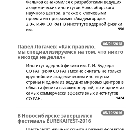
Фальков ознакомился с разработками ведущих
академических институтов Новосибирского
научного центра, а также с ключевыми
проектами программы «Академгородок
2.0». ИЯФ СО РАН В Институте ядерной физики
956
им.
06/04/2018
Павел Логачев: «Как правило,
мы специализируемся на том, что никто
никогда не делал»
​Институт ядерной физики им. Г. И. Будкера
СО РАН (ИЯФ СО РАН) можно считать не только
крупнейшим академическим институтом
страны и одним из ведущих мировых центров в
области физики высоких энергий, но и одним из
самых коммерчески эффективных институтов
1424
СО РАН.
05/10/2016
В Новосибирске завершился
фестиваль EUREKA!FEST-2016
​Шестьдесят научных событий разных форматов