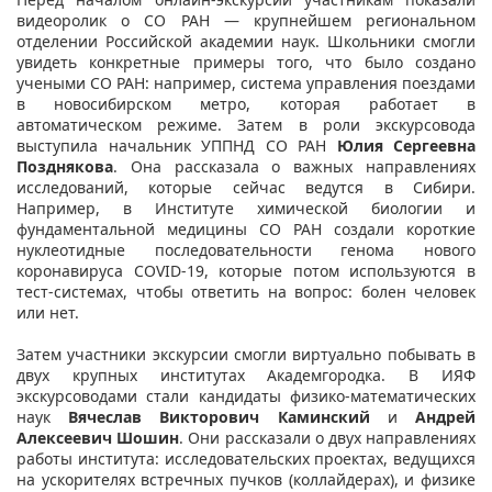
видеоролик о СО РАН — крупнейшем региональном
отделении Российской академии наук. Школьники смогли
увидеть конкретные примеры того, что было создано
учеными СО РАН: например, система управления поездами
в новосибирском метро, которая работает в
автоматическом режиме. Затем в роли экскурсовода
выступила начальник УППНД СО РАН
Юлия Сергеевна
Позднякова
. Она рассказала о важных направлениях
исследований, которые сейчас ведутся в Сибири.
Например, в Институте химической биологии и
фундаментальной медицины СО РАН создали короткие
нуклеотидные последовательности генома нового
коронавируса COVID-19, которые потом используются в
тест-системах, чтобы ответить на вопрос: болен человек
или нет.
Затем участники экскурсии смогли виртуально побывать в
двух крупных институтах Академгородка. В ИЯФ
экскурсоводами стали кандидаты физико-математических
наук
Вячеслав Викторович Каминский
и
Андрей
Алексеевич Шошин
. Они рассказали о двух направлениях
работы института: исследовательских проектах, ведущихся
на ускорителях встречных пучков (коллайдерах), и физике