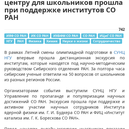
центру для школьников прошла
при поддержке институтов СО
РАН
742
ИЯФ СО РАН
ИК СО РАН
ИХБФМ СО РАН
СО РАН
ИЦиГ СО РАН
НГУ
РАН
Физика
Химия
Науки о жизни
Сотрудничество
В рамках Летней смены олимпиадной подготовки в
СУНЦ
НГУ
впервые прошла дистанционная экскурсия по
институтам, которые находятся под научно-методическим
руководством Сибирского отделения РАН. За полтора часа
сибирские ученые ответили на 50 вопросов от школьников
из разных регионов России.
Организаторами события выступили СУНЦ НГУ и
Управление по пропаганде и популяризации научных
достижений СО РАН. Экскурсия прошла при поддержке и
активном участии научных сотрудников Института
ядерной физики им. Г. И. Будкера СО РАН и ФИЦ «Институт
катализа им. Г. К. Борескова СО РАН».
Перед началом онлайн-экскурсии участникам показали