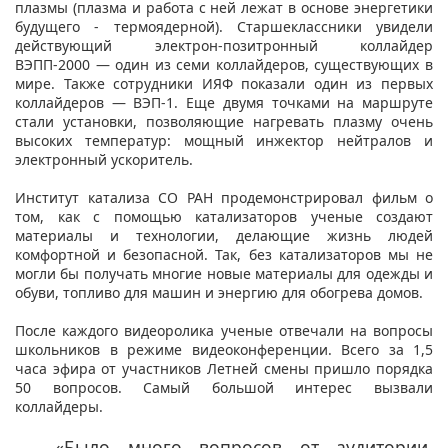
плазмы (плазма и работа с ней лежат в основе энергетики
будущего - термоядерной). Старшеклассники увидели
действующий электрон-позитронный коллайдер
ВЭПП-2000 — один из семи коллайдеров, существующих в
мире. Также сотрудники ИЯФ показали один из первых
коллайдеров — ВЭП-1. Еще двумя точками на маршруте
стали установки, позволяющие нагревать плазму очень
высоких температур: мощный инжектор нейтралов и
электронный ускоритель.
Институт катализа СО РАН продемонстрировал фильм о
том, как с помощью катализаторов ученые создают
материалы и технологии, делающие жизнь людей
комфортной и безопасной. Так, без катализаторов мы не
могли бы получать многие новые материалы для одежды и
обуви, топливо для машин и энергию для обогрева домов.
После каждого видеоролика ученые отвечали на вопросы
школьников в режиме видеоконференции. Всего за 1,5
часа эфира от участников Летней смены пришло порядка
50 вопросов. Самый большой интерес вызвали
коллайдеры.
«Было много вопросов от аудитории.