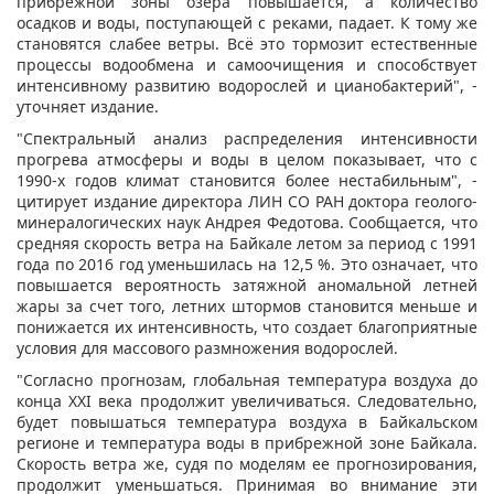
прибрежной зоны озера повышается, а количество
осадков и воды, поступающей с реками, падает. К тому же
становятся слабее ветры. Всё это тормозит естественные
процессы водообмена и самоочищения и способствует
интенсивному развитию водорослей и цианобактерий", -
уточняет издание.
"Спектральный анализ распределения интенсивности
прогрева атмосферы и воды в целом показывает, что с
1990-х годов климат становится более нестабильным", -
цитирует издание директора ЛИН СО РАН доктора геолого-
минералогических наук Андрея Федотова. Сообщается, что
средняя скорость ветра на Байкале летом за период с 1991
года по 2016 год уменьшилась на 12,5 %. Это означает, что
повышается вероятность затяжной аномальной летней
жары за счет того, летних штормов становится меньше и
понижается их интенсивность, что создает благоприятные
условия для массового размножения водорослей.
"Согласно прогнозам, глобальная температура воздуха до
конца XXI века продолжит увеличиваться. Следовательно,
будет повышаться температура воздуха в Байкальском
регионе и температура воды в прибрежной зоне Байкала.
Скорость ветра же, судя по моделям ее прогнозирования,
продолжит уменьшаться. Принимая во внимание эти