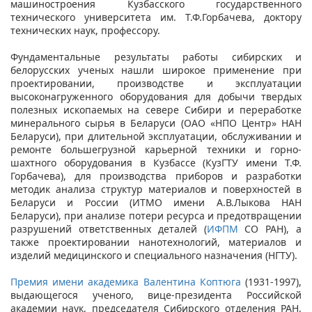
машиностроения Кузбасского государственного
технического университета им. Т.Ф.Горбачева, доктору
технических наук, профессору.
Фундаментальные результаты работы сибирских и
белорусских ученых нашли широкое применение при
проектировании, производстве и эксплуатации
высоконагруженного оборудования для добычи твердых
полезных ископаемых на севере Сибири и переработке
минерального сырья в Беларуси (ОАО «НПО Центр» НАН
Беларуси), при длительной эксплуатации, обслуживании и
ремонте большегрузной карьерной техники и горно-
шахтного оборудования в Кузбассе (КузГТУ имени Т.Ф.
Горбачева), для производства приборов и разработки
методик анализа структур материалов и поверхностей в
Беларуси и России (ИТМО имени А.В.Лыкова НАН
Беларуси), при анализе потери ресурса и предотвращении
разрушений ответственных деталей (
ИФПМ
СО РАН), а
также проектировании нанотехнологий, материалов и
изделий медицинского и специального назначения (НГТУ).
Премия имени академика Валентина Коптюга
(1931-1997),
выдающегося ученого, вице-президента Российской
академии наук, председателя Сибирского отделения РАН,