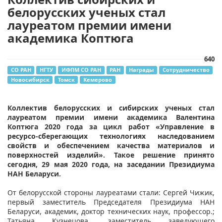
белорусских ученых стал
лауреатом премии имени
академика Коптюга
640
СО РАН
НГТУ
ИФПМ СО РАН
РАН
Награды
Сотрудничество
Новосибирск
Томск
Кемерово
Коллектив белорусских и сибирских ученых стал
лауреатом премии имени академика Валентина
Коптюга 2020 года за цикл работ «Управление в
ресурсо-сберегающих технологиях наследованием
свойств и обеспечением качества материалов и
поверхностей изделий». Такое решение принято
сегодня, 29 мая 2020 года, на заседании Президиума
НАН Беларуси.
От белорусской стороны лауреатами стали: Сергей Чижик,
первый заместитель Председателя Президиума НАН
Беларуси, академик, доктор технических наук, профессор.;
Татьяна Кузнецова, заместитель заведующего