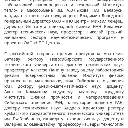
лабораторией нанопроцессов и технологий Института
тепло- и массообмена им. А.В.Лыкова НАН Беларуси,
кандидат технических наук, доцент; Владимир Бородавко,
генеральный директор ОАО «НПО Центр»; Михаил Хейфец,
директор Института прикладной физики НАН Беларуси,
доктор технических наук, профессор; Николай Грецкий,
начальник сектора научно-технических программ и
проектов ОАО «НПО Центр».
С российской стороны премия присуждена Анатолию
Батаеву, ректору Новосибирского государственного
технического университета, доктору технических наук,
профессору; Алексею Панину, заведующему лабораторией
физики поверхностных явлений Института физики
прочности и материаловедения Сибирского отделения
РАН, доктору физико-математических наук, доценту;
Алексею Колмакову, ведущему научному сотруднику
Института физики прочности и материаловедения
Сибирского отделения РАН, члену-корреспонденту РАН,
доктору технических наук; Андрею Кречетову, ректору
Кузбасского государственного технического университета
им. Т.Ф.Горбачева, кандидату технических наук, доценту и
Валерию Блюменштейну, профессору кафедры технологии