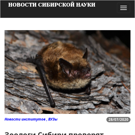
НОВОСТИ СИБИРСКОЙ НАУКИ
Toggl
navig
Новости институтов , ВУЗы
28/07/2020
Зоологи Сибири проверят