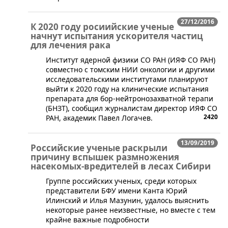
27/12/2016
К 2020 году росиийские ученые
начнут испытания ускорителя частиц
для лечения рака
​Институт ядерной физики СО РАН (ИЯФ СО РАН)
совместно с томским НИИ онкологии и другими
исследовательскими институтами планируют
выйти к 2020 году на клинические испытания
препарата для бор-нейтронозахватной терапи
(БНЗТ), сообщил журналистам директор ИЯФ СО
2420
РАН, академик Павел Логачев.
13/09/2019
Российские ученые раскрыли
причину вспышек размножения
насекомых-вредителей в лесах Сибири
Группе российских ученых, среди которых
представители БФУ имени Канта Юрий
Илинский и Илья Мазунин, удалось выяснить
некоторые ранее неизвестные, но вместе с тем
крайне важные подробности