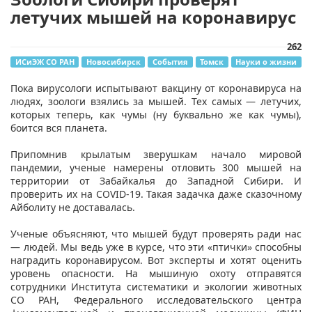
летучих мышей на коронавирус
262
ИСиЭЖ СО РАН
Новосибирск
События
Томск
Науки о жизни
​​Пока вирусологи испытывают вакцину от коронавируса на
людях, зоологи взялись за мышей. Тех самых — летучих,
которых теперь, как чумы (ну буквально же как чумы),
боится вся планета.
Припомнив крылатым зверушкам начало мировой
пандемии, ученые намерены отловить 300 мышей на
территории от Забайкалья до Западной Сибири. И
проверить их на COVID-19. Такая задачка даже сказочному
Айболиту не доставалась.
Ученые объясняют, что мышей будут проверять ради нас
— людей. Мы ведь уже в курсе, что эти «птички» способны
наградить коронавирусом. Вот эксперты и хотят оценить
уровень опасности. На мышиную охоту отправятся
сотрудники Института систематики и экологии животных
СО РАН, Федерального исследовательского центра