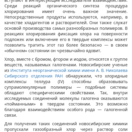
вступают в интересующие исследователя взаимодействия.
Среди реакций органического синтеза процедура
хлорирования имеет очень важное значение.
Непосредственные продукты используются, например, в
качестве хладагентов и растворителей. Они также служат
основой производства самых разнообразных полимеров. В
реакциях хлорирования фиксация хлора на поверхности
подложек или включение его в твердые комплексы может
позволить тратить этот газ более безопасно — в своем
«обычном» состоянии он чрезвычайно ядовит.
Хлор, вместе с бромом, фтором и иодом, относятся к группе
веществ, называемых галогенами. Новосибирские ученые
из
Института неорганической химии имени А. В. Николаева
Сибирского отделения РАН
обнаружили, что хлоридные
комплексы теллура (IV) способны образовывать
супрамолекулярные полимеры — подобные системы
обладают специфическими свойствами. Так, внутри
исследуемых соединений молекулы галогена оказываются
«пойманными» в твердом состоянии. Это возможно
благодаря взаимодействиям особого рода — галогенной
связи.
Для получения таких соединений новосибирские химики
пропускали газообразный хлор через раствор соли