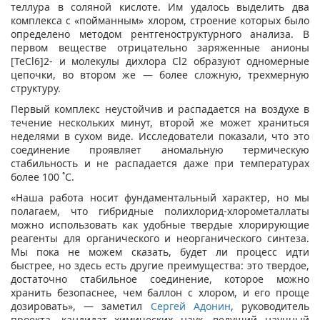
теллура в соляной кислоте. Им удалось выделить два
комплекса с «пойманным» хлором, строение которых было
определено методом рентгеноструктурного анализа. В
первом веществе отрицательно заряженные анионы
[TeCl6]2- и молекулы дихлора Cl2 образуют одномерные
цепочки, во втором же — более сложную, трехмерную
структуру.
Первый комплекс неустойчив и распадается на воздухе в
течение нескольких минут, второй же может храниться
неделями в сухом виде. Исследователи показали, что это
соединение проявляет аномальную термическую
стабильность и не распадается даже при температурах
более 100 ˚C.
«Наша работа носит фундаментальный характер, но мы
полагаем, что гибридные полихлорид-хлорометаллаты
можно использовать как удобные твердые хлорирующие
реагенты для органического и неорганического синтеза.
Мы пока не можем сказать, будет ли процесс идти
быстрее, но здесь есть другие преимущества: это твердое,
достаточно стабильное соединение, которое можно
хранить безопаснее, чем баллон с хлором, и его проще
дозировать», — заметил
Сергей Адонин
, руководитель
проекта, кандидат химических наук, ведущий научный