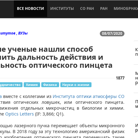
ВСЕ НОВОСТИ
ИНСТИТУТЫ
СО РАН
РАН
МИНОБРНА
итутов , ВУЗы
08/07/2020
ие ученые нашли способ
К
п
ить дальность действия и
ьность оптического пинцета
М
н
1877
р
удничество
Химия
Физика
Науки о жизни
а
вместе с коллегами из
Института оптики атмосферы СО
П
вия оптических ловушек, или оптического пинцета.
м
движения отдельных микрочастиц в биологии и химии.
але
Optics Letters
(IF: 3,866; Q1).
И
омощью лазерного пучка перемещает объекты микронного
р
кулы. В 2018 году за эту технологию американский физик
о изобретения оптического пинцета перемещать такие