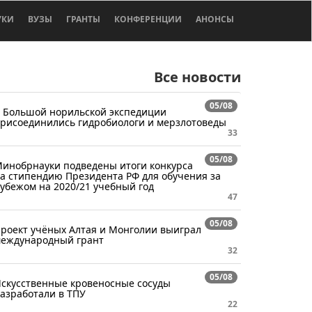
УКИ
ВУЗЫ
ГРАНТЫ
КОНФЕРЕНЦИИ
АНОНСЫ
Все новости
05/08
 Большой норильской экспедиции
рисоединились гидробиологи и мерзлотоведы
33
05/08
инобрнауки подведены итоги конкурса
а стипендию Президента РФ для обучения за
убежом на 2020/21 учебный год
47
05/08
роект учёных Алтая и Монголии выиграл
еждународный грант
32
05/08
скусственные кровеносные сосуды
азработали в ТПУ
22