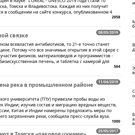
ин в науке" L'OREAL - UNESCO 2019 года стали 10
и
ка, Томска и Владивостока. Каждая из них получит
ся в сообщении на сайте конкурса, опубликованном 4
2058
М
б
08/05/2019
ной связке
еком всевластия антибиотиков, то 21-е точно станет
В
д
цине. Потому что все значимые открытия в этой сфере с
участия физиков, материаловедов и программистов -
 биоискусственная печень, и таблетка с камерой для
564
Э
в
11/04/2019
нена река в промышленном районе
С
о
ского университета (ТПУ) привезли пробы воды из
ек Индии; изучив состав и миграцию вредных веществ,
оссии, Китая и Индии намерены предложить меры по
Б
го загрязнения реки, сообщила пресс-служба вуза.
а
1000
в
25/05/2017
ют в Томске «раковое цунами»,