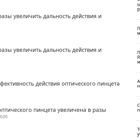
ш
р
разы увеличить дальность действия и
П
м
разы увеличить дальность действия и
П
Р
м
А
фективность действия оптического пинцета
н
С
 оптического пинцета увеличена в разы
п
2020
Т
у