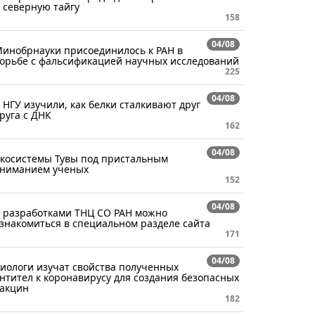
 северную тайгу
158
04/08
инобрнауки присоединилось к РАН в
орьбе с фальсификацией научных исследований
225
04/08
 НГУ изучили, как белки сталкивают друг
руга с ДНК
162
04/08
косистемы Тувы под пристальным
ниманием ученых
152
04/08
 разработками ТНЦ СО РАН можно
знакомиться в специальном разделе сайта
171
04/08
иологи изучат свойства полученных
нтител к коронавирусу для создания безопасных
акцин
182