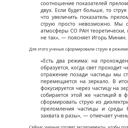
соотношение показателей прелом
двух. Если будет больше, то стру
что увеличить показатель прел
струю просто невозможно. Мы с
атмосферы СО РАН теоретически, 
не так», — поясняет Игорь Минин
Для этого ученые сформировали струю в режиме
«Есть два режима: на прохожден
образуется, когда свет проходит 
отражение позади частицы мы ст
перемещается на зеркало. В ито
фокусируется через частицу на зе
собирается этой же частицей в 
сформировать струю из диэлектр
преломления частицы и среды б
захвата в разы», — отмечает учен
Сейчас ученые готовят эксперименты, чтобы по