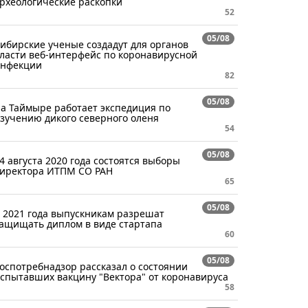
рхеологические раскопки
52
05/08
ибирские ученые создадут для органов
ласти веб-интерфейс по коронавирусной
нфекции
82
05/08
а Таймыре работает экспедиция по
зучению дикого северного оленя
54
05/08
4 августа 2020 года состоятся выборы
иректора ИТПМ СО РАН
65
05/08
 2021 года выпускникам разрешат
ащищать диплом в виде стартапа
60
05/08
оспотребнадзор рассказал о состоянии
спытавших вакцину "Вектора" от коронавируса
58