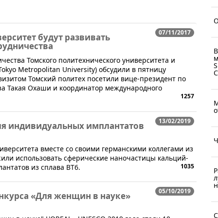
О
07/11/2017
ерситет будут развивать
рудничества
В
м
чества Томского политехнического университета и
S
okyo Metropolitan University) обсудили в пятницу
 визитом Томский политех посетили вице-президент по
за Такая Охаши и координатор международного
1257
М
о
13/02/2019
ля индивидуальных имплантатов
Ч
ниверситета вместе со своими германскими коллегами из
жили использовать сферические наночастицы кальций-
1035
антатов из сплава ВТ6.
Р
л
н
05/10/2019
курса «Для женщин в науке»
С