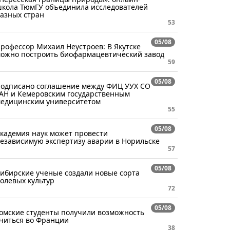
кола ТюмГУ объединила исследователей
азных стран
53
05/08
рофессор Михаил Неустроев: В Якутске
ожно построить биофармацевтический завод
59
05/08
одписано соглашение между ФИЦ УУХ СО
АН и Кемеровским государственным
едицинским университетом
55
05/08
кадемия наук может провести
езависимую экспертизу аварии в Норильске
57
05/08
ибирские ученые создали новые сорта
олевых культур
72
05/08
омские студенты получили возможность
читься во Франции
38