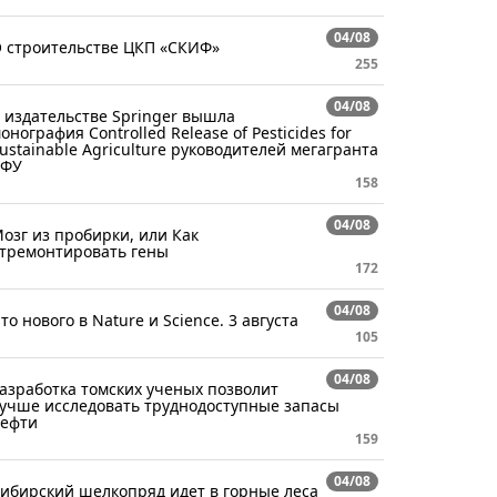
04/08
 строительстве ЦКП «СКИФ»
255
04/08
 издательстве Springer вышла
онография Controlled Release of Pesticides for
ustainable Agriculture руководителей мегагранта
СФУ
158
04/08
озг из пробирки, или Как
тремонтировать гены
172
04/08
то нового в Nature и Science. 3 августа
105
04/08
азработка томских ученых позволит
учше исследовать труднодоступные запасы
ефти
159
04/08
ибирский шелкопряд идет в горные леса