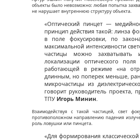
объекты было невозможно: любая попытка захва
не нарушает внутреннюю структуру объекта.
«Оптический пинцет — медийно
принцип действия такой: линза фо
в поле фокусировки, по закон
максимальной интенсивности свето
частицы можно захватывать 
локализации оптического поля
работающей в режиме «на отра
длинным, но поперек меньше, ран
микрочастицы из диэлектрическ
говорит руководитель проекта, 
ТПУ
Игорь Минин
.
Взаимодействуя с такой частицей, свет фок
противоположном направлению падения излуче
роль ловушки или пинцета.
«Для формирования классической 