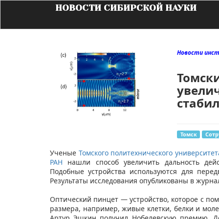
НОВОСТИ СИБИРСКОЙ НАУКИ
Новости инст
Томск
увелич
стабил
Томск
Сотр
​​Ученые
Томского политехнического университет
РАН
нашли способ увеличить дальность дейст
Подобные устройства используются для пере
Результаты исследования опубликованы в журн
Оптический пинцет — устройство, которое с п
размера, например, живые клетки, белки и моле
Артур Эшкин получил Нобелевскую премию. Д