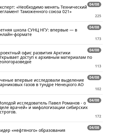
04/08
ксперт: «Необходимо менять Технический
егламент Таможенного союза 021»
225
04/08
етняя школа СУНЦ НГУ: впервые — в
нлайн-формате
173
04/08
роектный офис развития Арктики
ткрывает доступ к архивным материалам по
еологоразведке
113
04/08
ченые впервые исследовали выделение
арниковых газов в тундре Ненецкого АО
102
04/08
олодой исследователь Павел Романов - о
деле врачей» и мифологизации сибирских
строгов.
172
04/08
идер «нефтяного» образования