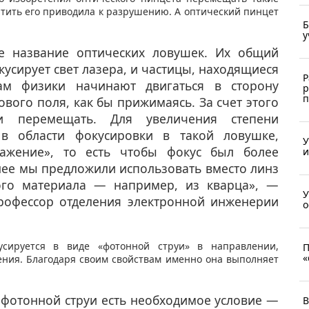
тить его приводила к разрушению. А оптический пинцет
Б
у
е название оптических ловушек. Их общий
кусирует свет лазера, и частицы, находящиеся
Р
ам физики начинают двигаться в сторону
р
п
вого поля, как бы прижимаясь. За счет этого
и перемещать. Для увеличения степени
 в области фокусировки в такой ловушке,
У
жение», то есть чтобы фокус был более
и
ее мы предложили использовать вместо линз
ого материала — например, из кварца», —
У
профессор отделения электронной инженерии
о
усируется в виде «фотонной струи» в направлении,
П
«
ния. Благодаря своим свойствам именно она выполняет
фотонной струи есть необходимое условие —
В