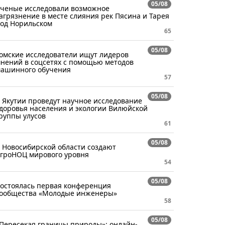
05/08
ченые исследовали возможное
агрязнение в месте слияния рек Пясина и Тарея
од Норильском
65
05/08
омские исследователи ищут лидеров
нений в соцсетях с помощью методов
ашинного обучения
57
05/08
 Якутии проведут научное исследование
доровья населения и экологии Вилюйской
руппы улусов
61
05/08
 Новосибирской области создают
гроНОЦ мирового уровня
54
05/08
остоялась первая конференция
ообщества «Молодые инженеры»
58
05/08
Пересекая границы природы»: онлайн-