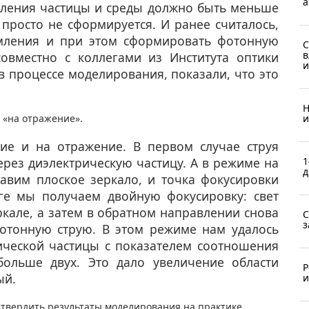
а
ления частицы и среды должно быть меньше
я просто не сформируется. И ранее считалось,
омления и при этом сформировать фотонную
С
в
овместно с коллегами из Института оптики
и
в процессе моделирования, показали, что это
.
Н
и
 «на отражение».
ие и на отражение. В первом случае струя
1
через диэлектрическую частицу. А в режиме на
д
авим плоское зеркало, и точка фокусировки
ге мы получаем двойную фокусировку: свет
ркале, а затем в обратном направлении снова
С
з
фотонную струю. В этом режиме нам удалось
ической частицы с показателем соотношения
ольше двух. Это дало увеличение области
Р
ый.​
и
дтвердить результаты моделирования на практике.