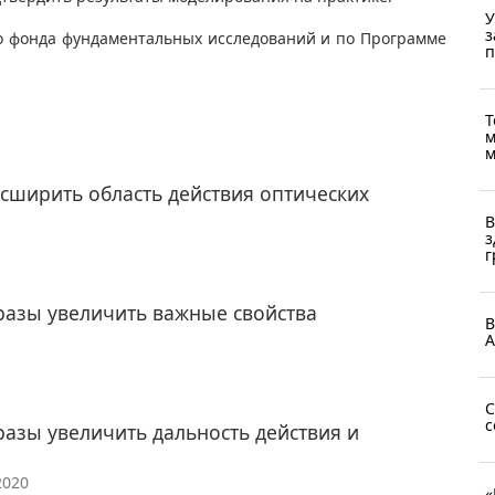
У
з
о фонда фундаментальных исследований и по Программе
п
Т
м
м
сширить область действия оптических
В
з
г
разы увеличить важные свойства
В
А
С
с
разы увеличить дальность действия и
2020
«