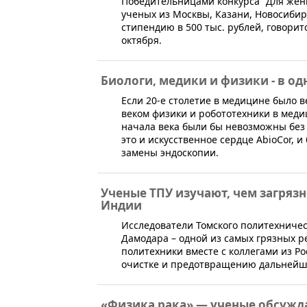
​Победительницами конкурса "Для женщ
ученых из Москвы, Казани, Новосибирс
стипендию в 500 тыс. рублей, говорит
октября.
Биологи, медики и физики - в од
​Если 20-е столетие в медицине было в
веком физики и робототехники в меди
начала века были бы невозможны без 
это и искусственное сердце AbioCor, и
замены эндоскопии.
Ученые ТПУ изучают, чем загряз
Индии
​Исследователи Томского политехниче
Дамодара – одной из самых грязных р
политехники вместе с коллегами из Р
очистке и предотвращению дальнейше
«Физика рака» — ученые обсужда