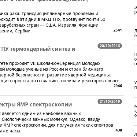
Э
р
ика рака: трансдисциплинарные проблемы и
оходит в эти дни в МКЦ ТПУ, прозвучит почти 50
 зарубежных стран — США, Израиля, Франции,
2541
Л
вении, Сербии.
о
20/10/2016
ПУ термоядерный синтез и
П
о
тете проходит VII школа-конференция молодых
г
ей молодые ученые из России и стран ближнего
дерной безопасности, развитие ядерной медицины,
ацию проекта по созданию топлива и реакторов нового
У
2946
п
21/10/2019
ектры ЯМР спектроскопии
М
«
х является одним из наиболее важных
о
 биологически важных молекул. Однако, ввиду
и ЯМР спектроскопии, для получения таких спектров
438
даже часы.
Л