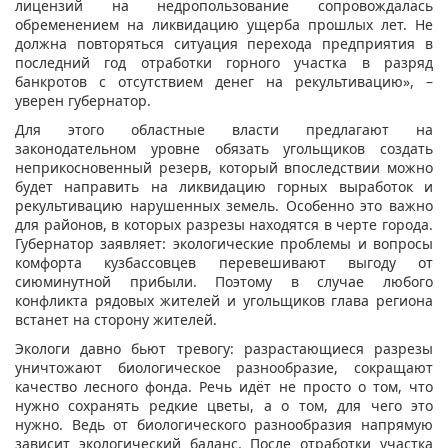
лицензий на недропользование сопровождалась
обременением на ликвидацию ущерба прошлых лет. Не
должна повторяться ситуация перехода предприятия в
последний год отработки горного участка в разряд
банкротов с отсутствием денег на рекультивацию», –
уверен губернатор.
Для этого областные власти предлагают на
законодательном уровне обязать угольщиков создать
неприкосновенный резерв, который впоследствии можно
будет направить на ликвидацию горных выработок и
рекультивацию нарушенных земель. Особенно это важно
для районов, в которых разрезы находятся в черте города.
Губернатор заявляет: экологические проблемы и вопросы
комфорта кузбассовцев перевешивают выгоду от
сиюминутной прибыли. Поэтому в случае любого
конфликта рядовых жителей и угольщиков глава региона
встанет на сторону жителей.
Экологи давно бьют тревогу: разрастающиеся разрезы
уничтожают биологическое разнообразие, сокращают
качество лесного фонда. Речь идёт не просто о том, что
нужно сохранять редкие цветы, а о том, для чего это
нужно. Ведь от биологического разнообразия напрямую
зависит экологический баланс. После отработки участка