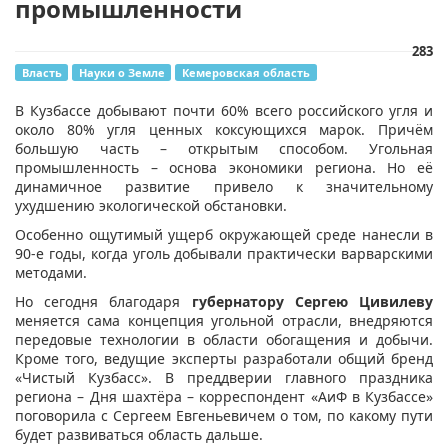
промышленности
283
Власть
Науки о Земле
Кемеровская область
​В Кузбассе добывают почти 60% всего российского угля и
около 80% угля ценных коксующихся марок. Причём
большую часть – открытым способом. Угольная
промышленность – основа экономики региона. Но её
динамичное развитие привело к значительному
ухудшению экологической обстановки.
Особенно ощутимый ущерб окружающей среде нанесли в
90-е годы, когда уголь добывали практически варварскими
методами.
Но сегодня благодаря
губернатору Сергею Цивилеву
меняется сама концепция угольной отрасли, внедряются
передовые технологии в области обогащения и добычи.
Кроме того, ведущие эксперты разработали общий бренд
«Чистый Кузбасс». В преддверии главного праздника
региона – Дня шахтёра – корреспондент «АиФ в Кузбассе»
поговорила с Сергеем Евгеньевичем о том, по какому пути
будет развиваться область дальше.