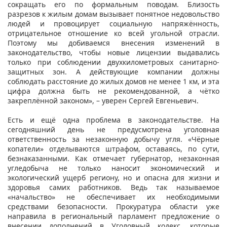
сокращать его по формальным поводам. Близость
разрезов к жилым домам вызывает понятное недовольство
людей и провоцирует социальную напряжённость,
отрицательное отношение ко всей угольной отрасли.
Поэтому мы добиваемся внесения изменений в
законодательство, чтобы новые лицензии выдавались
только при соблюдении двухкилометровых санитарно-
защитных зон. А действующие компании должны
соблюдать расстояние до жилых домов не менее 1 км, и эта
цифра должна быть не рекомендованной, а чётко
закреплённой законом», – уверен Сергей Евгеньевич.
Есть и ещё одна проблема в законодательстве. На
сегодняшний день не предусмотрена уголовная
ответственность за незаконную добычу угля. «Чёрные
копатели» отделываются штрафом, оставаясь, по сути,
безнаказанными. Как отмечает губернатор, незаконная
угледобыча не только наносит экономический и
экологический ущерб региону, но и опасна для жизни и
здоровья самих работников. Ведь так называемое
«начальство» не обеспечивает их необходимыми
средствами безопасности. Прокуратура области уже
направила в региональный парламент предложение о
внесении дополнений в Уголовный кодекс, которые