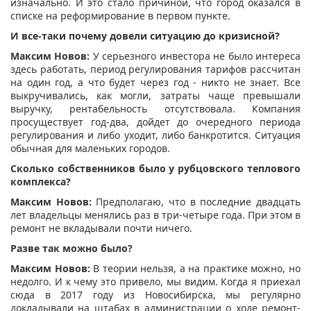
изначально. И это стало причиной, что город оказался в
списке на реформирование в первом пункте.
И все-таки почему довели ситуацию до кризисной?
Максим Новов:
У серьезного инвестора не было интереса
здесь работать, период регулирования тарифов рассчитан
на один год, а что будет через год - никто не знает. Все
выкручивались, как могли, затраты чаще превышали
выручку, рентабельность отсутствовала. Компания
просуществует год-два, дойдет до очередного периода
регулирования и либо уходит, либо банкротится. Ситуация
обычная для маленьких городов.
Сколько собственников было у рубцовского теплового
комплекса?
Максим Новов:
Предполагаю, что в последние двадцать
лет владельцы менялись раз в три-четыре года. При этом в
ремонт не вкладывали почти ничего.
Разве так можно было?
Максим Новов:
В теории нельзя, а на практике можно, но
недолго. И к чему это привело, мы видим. Когда я приехал
сюда в 2017 году из Новосибирска, мы регулярно
докладывали на штабах в администрации о ходе ремонт-