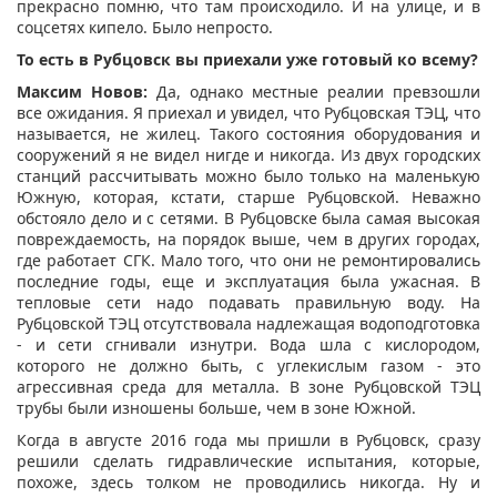
прекрасно помню, что там происходило. И на улице, и в
соцсетях кипело. Было непросто.
То есть в Рубцовск вы приехали уже готовый ко всему?
Максим Новов:
Да, однако местные реалии превзошли
все ожидания. Я приехал и увидел, что Рубцовская ТЭЦ, что
называется, не жилец. Такого состояния оборудования и
сооружений я не видел нигде и никогда. Из двух городских
станций рассчитывать можно было только на маленькую
Южную, которая, кстати, старше Рубцовской. Неважно
обстояло дело и с сетями. В Рубцовске была самая высокая
повреждаемость, на порядок выше, чем в других городах,
где работает СГК. Мало того, что они не ремонтировались
последние годы, еще и эксплуатация была ужасная. В
тепловые сети надо подавать правильную воду. На
Рубцовской ТЭЦ отсутствовала надлежащая водоподготовка
- и сети сгнивали изнутри. Вода шла с кислородом,
которого не должно быть, с углекислым газом - это
агрессивная среда для металла. В зоне Рубцовской ТЭЦ
трубы были изношены больше, чем в зоне Южной.
Когда в августе 2016 года мы пришли в Рубцовск, сразу
решили сделать гидравлические испытания, которые,
похоже, здесь толком не проводились никогда. Ну и