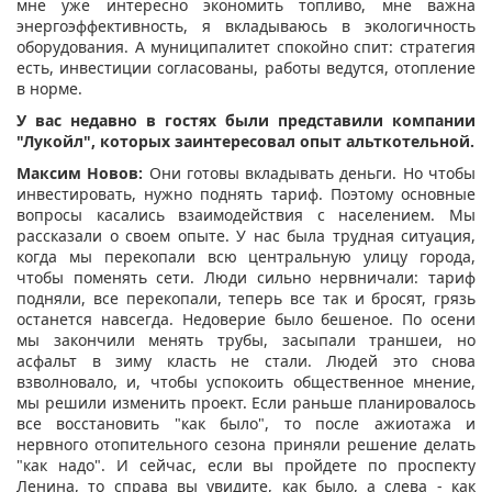
мне уже интересно экономить топливо, мне важна
энергоэффективность, я вкладываюсь в экологичность
оборудования. А муниципалитет спокойно спит: стратегия
есть, инвестиции согласованы, работы ведутся, отопление
в норме.
У вас недавно в гостях были представили компании
"Лукойл", которых заинтересовал опыт альткотельной.
Максим Новов:
Они готовы вкладывать деньги. Но чтобы
инвестировать, нужно поднять тариф. Поэтому основные
вопросы касались взаимодействия с населением. Мы
рассказали о своем опыте. У нас была трудная ситуация,
когда мы перекопали всю центральную улицу города,
чтобы поменять сети. Люди сильно нервничали: тариф
подняли, все перекопали, теперь все так и бросят, грязь
останется навсегда. Недоверие было бешеное. По осени
мы закончили менять трубы, засыпали траншеи, но
асфальт в зиму класть не стали. Людей это снова
взволновало, и, чтобы успокоить общественное мнение,
мы решили изменить проект. Если раньше планировалось
все восстановить "как было", то после ажиотажа и
нервного отопительного сезона приняли решение делать
"как надо". И сейчас, если вы пройдете по проспекту
Ленина, то справа вы увидите, как было, а слева - как