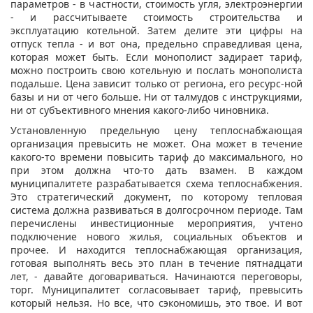
параметров - в частности, стоимость угля, электроэнергии
- и рассчитываете стоимость строительства и
эксплуатацию котельной. Затем делите эти цифры на
отпуск тепла - и вот она, предельно справедливая цена,
которая может быть. Если монополист задирает тариф,
можно построить свою котельную и послать монополиста
подальше. Цена зависит только от региона, его ресурс-ной
базы и ни от чего больше. Ни от талмудов с инструкциями,
ни от субъективного мнения какого-либо чиновника.
Установленную предельную цену теплоснабжающая
организация превысить не может. Она может в течение
какого-то времени повысить тариф до максимального, но
при этом должна что-то дать взамен. В каждом
муниципалитете разрабатывается схема теплоснабжения.
Это стратегический документ, по которому тепловая
система должна развиваться в долгосрочном периоде. Там
перечислены инвестиционные мероприятия, учтено
подключение нового жилья, социальных объектов и
прочее. И находится теплоснабжающая организация,
готовая выполнять весь это план в течение пятнадцати
лет, - давайте договариваться. Начинаются переговоры,
торг. Муниципалитет согласовывает тариф, превысить
который нельзя. Но все, что сэкономишь, это твое. И вот