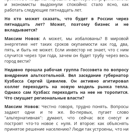
и экономисты выдохнули спокойно: стало ясно, как
работать следующие пятнадцать лет.
Но кто может сказать, что будет в России через
пятнадцать лет? Может, поэтому бизнес и не
вкладывается?
Максим Новов:
А может, мы избалованы? В мировой
энергетике нет таких сроков окупаемости как год, два,
пять, и быть не может. Если инвестор не знает, что с ним
случится через три года, зачем он будет трубу через весь
город вести?
Недавно прошла рабочая группа Госсовета по вопросу
внедрения альткотельной. Вел заседание губернатор
Кузбасса Сергей Цивилев. Он активно агитировал
коллег переходить на новую модель рынка тепла.
Однако сам Кузбасс переходить на нее не торопится.
Что смущает региональные власти?
Максим Новов:
Честно говоря, трудно понять. Вопросы
задают одни и те же. Во-первых, пугает слово
"альтернативная": думают, что сейчас все снесут и
построят что-то новое с нуля. И второе: как объяснять
принятое решение населению? Люди так устроены, что ни