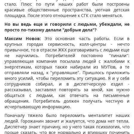
стало. Плюс по пути наших работ были построены
красивые общественные пространства, уютная детская
площадка. После этого отношение к СГК стало меняться.
Но вы ведь еще и говорили с людьми, убеждали, не
просто по-тихому делали "добрые дела"?
Максим Новов:
Это основная часть работы. Если в
крупных городах сервисность, колл-центры - нечто
привычное, то в отрасли ЖКХ разговаривать с людьми еще
не научились. Потребителей постоянно "пинали":
управляющая компания посылала людей с жалобами к
энергетикам, которых также набирали из МУПов, а те
отправляли назад, к "управляшке". Пришлось приложить
много усилий, чтобы переломить эту ситуацию. Я и у себя
сотрудников собирал, и в диспетчерскую ездил -
рассказывал, заставлял повторять за мной, как нужно
общаться с людьми, как отвечать на письменные
обращения. Потребитель должен получать честную и
исчерпывающую информацию.
Поначалу тяжело было переломить менталитет наших
людей. Горожанин звонит и жалуется, что дома нет тепла.
Диспетчер знает причину, но у него такая психология, что
проще сказать, что все нормально и втихушку починить