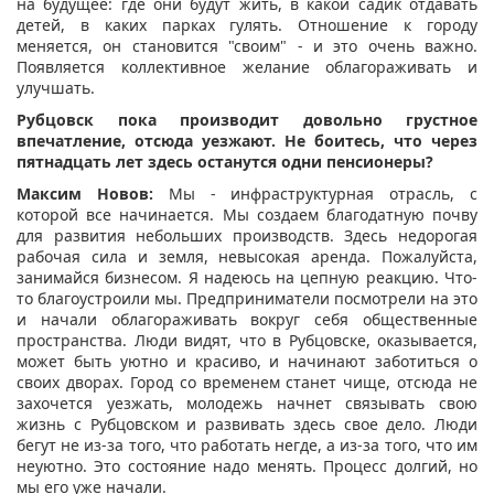
на будущее: где они будут жить, в какой садик отдавать
детей, в каких парках гулять. Отношение к городу
меняется, он становится "своим" - и это очень важно.
Появляется коллективное желание облагораживать и
улучшать.
Рубцовск пока производит довольно грустное
впечатление, отсюда уезжают. Не боитесь, что через
пятнадцать лет здесь останутся одни пенсионеры?
Максим Новов:
Мы - инфраструктурная отрасль, с
которой все начинается. Мы создаем благодатную почву
для развития небольших производств. Здесь недорогая
рабочая сила и земля, невысокая аренда. Пожалуйста,
занимайся бизнесом. Я надеюсь на цепную реакцию. Что-
то благоустроили мы. Предприниматели посмотрели на это
и начали облагораживать вокруг себя общественные
пространства. Люди видят, что в Рубцовске, оказывается,
может быть уютно и красиво, и начинают заботиться о
своих дворах. Город со временем станет чище, отсюда не
захочется уезжать, молодежь начнет связывать свою
жизнь с Рубцовском и развивать здесь свое дело. Люди
бегут не из-за того, что работать негде, а из-за того, что им
неуютно. Это состояние надо менять. Процесс долгий, но
мы его уже начали.