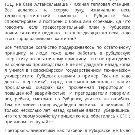
ТЭЦ, на базе Алтайсельмаша - Южная тепловая станция.
Все делалось на скорую руку, изначально весь
теплоэнергетический комплекс в Рубцовске был
спроектирован и построен с большими огрехами. Да что
говорить, если градостроительный план у Рубцовска
появился совсем недавно - в конце двадцатого века, а до
этого город развивался хаотично?
Все тепловое хозяйство поддерживалось по остаточному
принципу, и люди тоже шли работать в рубцовскую
энергетику по остаточному принципу - кто не пригодился
на основных производствах. Еще лет двадцать назад, когда
я учился в Новосибирском государственном техническом
университете, Рубцовск ставили в пример, "как не надо
делать энергетику", город постоянно мелькал в наших
профильных обзорах как проблемная территория с
повышенной аварийностью. И преподаватели говорили:
вот, ребята, смотрите на Рубцовск, учитесь на ошибках.
Тем не менее город худо-бедно выживал и зимовал. И
только несколько лет назад краевые власти, убедившись,
что тепловому хозяйству пришел конец, обратились к СГК с
призывом - выручайте.
Повторюсь, энергетики как таковой в Рубцовске не было