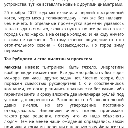
устройства, тут же вставлять новые с другими диаметрами.
25 ноября 2017 года мы включили первый построенный
котел, через месяц топливоподачу - так же без наладки,
без ничего. В отдельные промежутки времени удавалось
тепла выдать столько, сколько нужно, но все равно на юге
города было жарко, а на севере холодно. И на ходу ничего
с этим не сделаешь. Поэтому главное ощущение от того
отопительного сезона - безвыходность. Но город зиму
пережил.
Так Рубцовск и стал пилотным проектом.
Максим Новов:
"Витриной" быть тяжело. Энергетики
вообще люди незаметные. Все должно работать без форс-
мажора, как часы, других задач нет. Честно говоря, был
поражен смелостью руководителя СГК и собственников
компании, которые решились практически без каких-либо
гарантий зайти и сразу вложить два миллиарда рублей под
устные договоренности. Законопроект об альткотельной
давно имелся, но его утверждение постоянно
откладывалось. Чиновники очень тяжело принимают
такого рода решения, потому что их надо объяснять
людям. Тем не менее наши ожидания оправдались, закон
приняли, а когда мы перешли в ценовую зону, финансисты