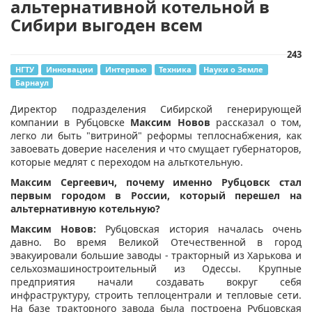
альтернативной котельной в
Сибири выгоден всем
243
НГТУ
Инновации
Интервью
Техника
Науки о Земле
Барнаул
​Директор подразделения Сибирской генерирующей
компании в Рубцовске
Максим
Новов
рассказал о том,
легко ли быть "витриной" реформы теплоснабжения, как
завоевать доверие населения и что смущает губернаторов,
которые медлят с переходом на альткотельную.
Максим Сергеевич, почему именно Рубцовск стал
первым городом в России, который перешел на
альтернативную котельную?
Максим Новов:
Рубцовская история началась очень
давно. Во время Великой Отечественной в город
эвакуировали большие заводы - тракторный из Харькова и
сельхозмашиностроительный из Одессы. Крупные
предприятия начали создавать вокруг себя
инфраструктуру, строить теплоцентрали и тепловые сети.
На базе тракторного завода была построена Рубцовская