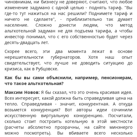
чиновникам, ни бизнесу не доверяют, считают, что любое
изменение задумано с одной целью - поднять тариф. "Вы
где-то тут нажиться на нас решили? Поднимете тариф и
ничего не сделаете", - приблизительно так думает
население. Сложно донести людям, что метод
альткотельной задуман не для подъема тарифа, а чтобы
инвестор понимал, что с его собственностью будет через
десять-двадцать лет.
Скорее всего, эти два момента лежат в основе
нерешительности губернаторов. Хотя наш опыт
свидетельствует, что лучше не доводить ситуацию до
кризиса, как в Рубцовске.
Как бы вы сами объяснили, например, пенсионерам,
что такое альткотельная?
Максим Новов:
Я бы сказал, что это очень красивая идея.
Всех интересует, какой должна быть справедливая цена на
тепло. Справедливая - значит, конкурентная. А откуда
возьмется конкуренция? Вот авторы идеи сочинили
искусственную виртуальную конкуренцию. Посчитали,
сколько стоит построить котельную в этой местности
(расчеты абсолютно прозрачны, на сайте минэнерго
можно посмотреть). Вы вбиваете всего несколько