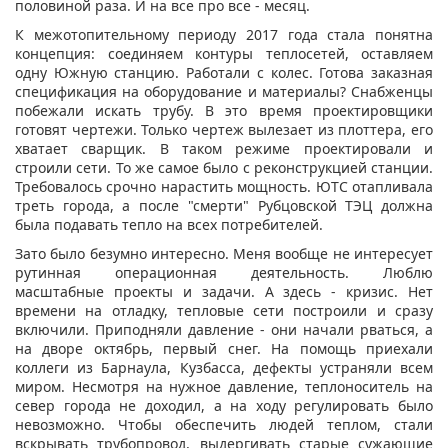
половиной раза. И на все про все - месяц.
К межотопительному периоду 2017 года стала понятна
концепция: соединяем контуры теплосетей, оставляем
одну Южную станцию. Работали с колес. Готова заказная
спецификация на оборудование и материалы? Снабженцы
побежали искать трубу. В это время проектировщики
готовят чертежи. Только чертеж вылезает из плоттера, его
хватает сварщик. В таком режиме проектировали и
строили сети. То же самое было с реконструкцией станции.
Требовалось срочно нарастить мощность. ЮТС отапливала
треть города, а после "смерти" Рубцовской ТЭЦ должна
была подавать тепло на всех потребителей.
Зато было безумно интересно. Меня вообще не интересует
рутинная операционная деятельность. Люблю
масштабные проекты и задачи. А здесь - кризис. Нет
времени на отладку, тепловые сети построили и сразу
включили. Приподняли давление - они начали рваться, а
на дворе октябрь, первый снег. На помощь приехали
коллеги из Барнаула, Кузбасса, дефекты устраняли всем
миром. Несмотря на нужное давление, теплоноситель на
север города не доходил, а на ходу регулировать было
невозможно. Чтобы обеспечить людей теплом, стали
вскрывать трубопровод, выдергивать старые сужающие