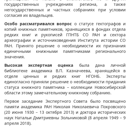
государственных учреждениях региона, а также
негосударственных и частных собраниях при условии
согласия их владельцев.
Особо рассматривался вопрос
о статусе гектографов и
копий книжных памятников, хранящихся в фондах отдела
редких книг и рукописей ГПНТБ СО РАН и сектора
археографии и источниковедения Института истории СО
РАН. Принято решение о необходимости их признания
единичными книжными памятниками регионального
значения.
Высокая экспертная оценка
была дана личной
библиотеке академика В.П. Казначеева, хранящейся в
отделе ценных и редких книг НГОНБ. Эксперты
единогласно приняли решение о необходимости придания
статуса книжного памятника – коллекции Новосибирской
области этому замечательному книжному собранию.
Первое заседание Экспертного Совета было посвящено
памяти академика РАН Николая Николаевича Покровского
(20 июня 1930 – 13 октября 2013) и доктора исторических
наук Натальи Дмитриевны Зольниковой (8 апреля 1949 – 9
апреля 2018).