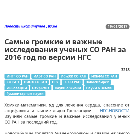
Новости институтов , ВУЗы
19/01/2017
Самые громкие и важные
исследования ученых СО РАН за
2016 год по версии НГС
3218
ИНГГ СО РАН
ИАЭТ СО РАН
ИСиЭЖ СО РАН
ИХБФМ СО РАН
СО РАН
НИОХ СО РАН
НГУ
ГС СО РАН
Новосибирск
Инновации
Открытия
Науки о жизни
Науки о Земле
Гуманитарные науки
Хомяки-математики, яд для лечения сердца, спасение от
энцефалита и таяние льдов Гренландии —
НГС.НОВОСТИ
изучили самые громкие и важные исследования ученых
СО РАН за последний год.
Новосибирцы гордятся Академгородком и славой научного