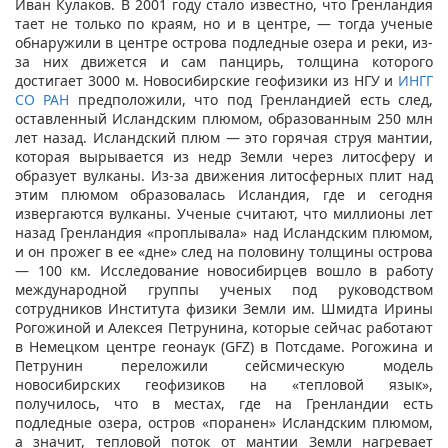
Иван Кулаков. В 2001 году стало известно, что Гренландия
тает не только по краям, но и в центре, — тогда ученые
обнаружили в центре острова подледные озера и реки, из-
за них движется и сам панцирь, толщина которого
достигает 3000 м. Новосибирские геофизики из НГУ и
ИНГГ
СО РАН
предположили, что под Гренландией есть след,
оставленный Исландским плюмом, образованным 250 млн
лет назад. Исландский плюм — это горячая струя мантии,
которая вырывается из недр Земли через литосферу и
образует вулканы. Из-за движения литосферных плит над
этим плюмом образовалась Исландия, где и сегодня
извергаются вулканы. Ученые считают, что миллионы лет
назад Гренландия «проплывала» над Исландским плюмом,
и он прожег в ее «дне» след на половину толщины острова
— 100 км. Исследование новосибирцев вошло в работу
международной группы ученых под руководством
сотрудников Института физики Земли им. Шмидта Ирины
Рогожиной и Алексея Петрунина, которые сейчас работают
в Немецком центре геонаук (GFZ) в Потсдаме. Рогожина и
Петрунин переложили сейсмическую модель
новосибирских геофизиков на «тепловой язык»,
получилось, что в местах, где на Гренландии есть
подледные озера, остров «поранен» Исландским плюмом,
а значит, тепловой поток от мантии Земли нагревает