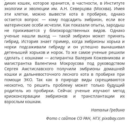
диких кошек, которое хранится, в частности, в Институте
экологии и эволюции им. А.Н. Северцова (Москва). Имея
эти клетки, можно вывести кота в пробирке, однако
остается вопрос — кому подсадить эмбрион, если все
материнские особи исчезли. Как показали опыты, зародыш
не приживается у близкородственных видов. Однако
ученые нашли выход — такой эмбрион может принять
гибрид. История знает пример, когда эмбрионы хорька и
норки подсаживали гибриду и он успешно вынашивал
детенышей хорьков и норок. То же самое ученые решили
сделать с кошками — аспирантка Валерия Кожевникова и
магистрантка Валентина Мокроусова под руководством
Сергея Амстиславского получили эмбрионы домашней
кошки и дальневосточного лесного кота в пробирке при
помощи ЭКО. Так как в природе виды скрещиваются
неохотно, то решить проблему может только будущий
родитель из пробирки. Сейчас ученые изучают метод
криоконсервации эмбрионов и трансплантации их
взрослым кошкам.
Наталья Гредина
Фото с сайтов СО РАН, НГУ, pixabay.com