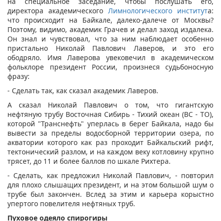
на специальное заседание, чтобы послушать его,
директора академического
Лимнологического институт
а:
что происходит на Байкале, далеко-далече от Москвы?
Поэтому, видимо, академик Грачев и делал заход издалека.
Он знал и чувствовал, что за ним наблюдает особенно
пристально Николай Павлович Лаверов, и это его
ободряло. Имя Лаверова увековечил в академическом
фольклоре президент России, произнеся судьбоносную
фразу:
- Сделать так, как сказал академик Лаверов.
А сказал Николай Павлович о том, что гигантскую
нефтяную трубу Восточная Сибирь - Тихий океан (ВС - ТО),
которой "Транснефть" уперлась в берег Байкала, надо бы
вывести за пределы водосборной территории озера, по
акватории которого как раз проходит Байкальский рифт,
тектонический разлом, и на каждом веку котловину крупно
трясет, до 11 и более баллов по шкале Рихтера.
- Сделать, как предложил Николай Павлович, - повторил
для плохо слышащих президент, и на этом большой шум о
трубе был закончен. Вслед за этим и карьера корыстно
упертого повелителя нефтяных труб.
Пуховое одеяло спирогиры