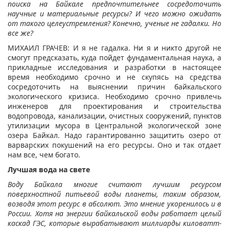
поиска на Байкале предпочтительнее сосредоточить
научные и материальные ресурсы? И чего можно ожидать
от такого целеустремления? Конечно, ученые не гадалки. Но
все же?
МИХАИЛ ГРАЧЕВ: И я не гадалка. Ни я и никто другой не
смогут предсказать, куда пойдет фундаментальная наука, а
прикладные исследования и разработки в настоящее
время необходимо срочно и не скупясь на средства
сосредоточить на выяснении причин байкальского
экологического кризиса. Необходимо срочно привлечь
инженеров для проектирования и строительства
водопровода, канализации, очистных сооружений, пунктов
утилизации мусора в Центральной экологической зоне
озера Байкал. Надо гарантированно защитить озеро от
варварских покушений на его ресурсы. Оно и так отдает
нам все, чем богато.
Лучшая вода на свете
Воду Байкала многие считают лучшим ресурсом
поверхностной питьевой воды планеты, таким образом,
возводя этот ресурс в абсолют. Это мнение укоренилось и в
России. Хотя на энергии байкальской воды работает целый
каскад ГЭС, которые вырабатывают миллиарды киловатт-