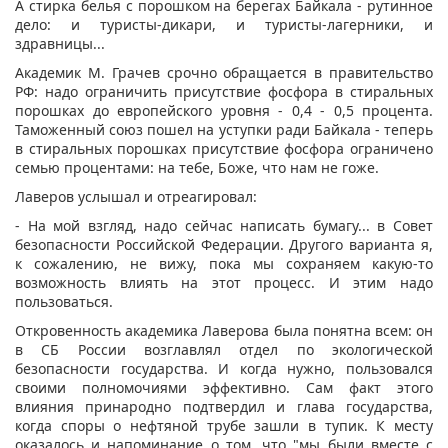
А стирка белья с порошком на берегах Байкала - рутинное
дело: и туристы-дикари, и туристы-лагерники, и
здравницы...
Академик М. Грачев срочно обращается в правительство
РФ: надо ограничить присутствие фосфора в стиральных
порошках до европейского уровня - 0,4 - 0,5 процента.
Таможенный союз пошел на уступки ради Байкала - теперь
в стиральных порошках присутствие фосфора ограничено
семью процентами: на тебе, Боже, что нам не гоже.
Лаверов услышал и отреагировал:
- На мой взгляд, надо сейчас написать бумагу... в Совет
безопасности Российской Федерации. Другого варианта я,
к сожалению, не вижу, пока мы сохраняем какую-то
возможность влиять на этот процесс. И этим надо
пользоваться.
Откровенность академика Лаверова была понятна всем: он
в СБ России возглавлял отдел по экологической
безопасности государства. И когда нужно, пользовался
своими полномочиями эффективно. Сам факт этого
влияния принародно подтвердил и глава государства,
когда споры о нефтяной трубе зашли в тупик. К месту
оказалось и напоминание о том, что "мы были вместе с