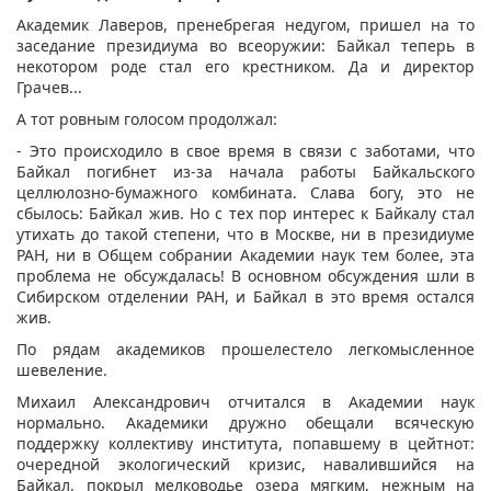
Академик Лаверов, пренебрегая недугом, пришел на то
заседание президиума во всеоружии: Байкал теперь в
некотором роде стал его крестником. Да и директор
Грачев...
А тот ровным голосом продолжал:
- Это происходило в свое время в связи с заботами, что
Байкал погибнет из-за начала работы Байкальского
целлюлозно-бумажного комбината. Слава богу, это не
сбылось: Байкал жив. Но с тех пор интерес к Байкалу стал
утихать до такой степени, что в Москве, ни в президиуме
РАН, ни в Общем собрании Академии наук тем более, эта
проблема не обсуждалась! В основном обсуждения шли в
Сибирском отделении РАН, и Байкал в это время остался
жив.
По рядам академиков прошелестело легкомысленное
шевеление.
Михаил Александрович отчитался в Академии наук
нормально. Академики дружно обещали всяческую
поддержку коллективу института, попавшему в цейтнот:
очередной экологический кризис, навалившийся на
Байкал, покрыл мелководье озера мягким, нежным на