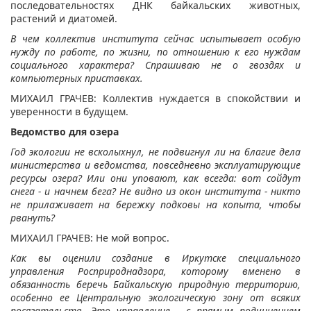
последовательностях ДНК байкальских животных,
растений и диатомей.
В чем коллектив института сейчас испытывает особую
нужду по работе, по жизни, по отношению к его нуждам
социального характера? Спрашиваю не о гвоздях и
компьютерных приставках.
МИХАИЛ ГРАЧЕВ: Коллектив нуждается в спокойствии и
уверенности в будущем.
Ведомство для озера
Год экологии не всколыхнул, не подвигнул ли на благие дела
министерства и ведомства, повседневно эксплуатирующие
ресурсы озера? Или они уповают, как всегда: вот сойдут
снега - и начнем бега? Не видно из окон института - никто
не прилаживает на бережку подковы на копыта, чтобы
рвануть?
МИХАИЛ ГРАЧЕВ: Не мой вопрос.
Как вы оценили создание в Иркутске специального
управления Росприроднадзора, которому вменено в
обязанность беречь Байкальскую природную территорию,
особенно ее Центральную экологическую зону от всяких
посягательств. Это управление - с прямым подчинением