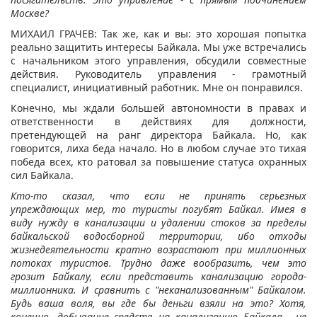
Москве?
МИХАИЛ ГРАЧЕВ: Так же, как и вы: это хорошая попытка
реально защитить интересы Байкала. Мы уже встречались
с начальником этого управления, обсудили совместные
действия. Руководитель управления - грамотный
специалист, инициативный работник. Мне он понравился.
Конечно, мы ждали большей автономности в правах и
ответственности в действиях для должности,
претендующей на ранг директора Байкала. Но, как
говорится, лиха беда начало. Но в любом случае это тихая
победа всех, кто ратовал за повышение статуса охранных
сил Байкала.
Кто-то сказал, что если не принять серьезных
упреждающих мер, то туристы погубят Байкал. Имея в
виду нужду в канализации и удалении стоков за пределы
байкальской водосборной территории, ибо отходы
жизнедеятельности кратно возрастают при миллионных
потоках туристов. Трудно даже
вообразить, чем это
грозит Байкалу, если представить канализацию города-
миллионника. И сравнить с "неканализованным" Байкалом.
Будь ваша воля, вы где бы деньги взяли на это? Хотя,
конечно, добывание средств на канализацию Байкала - не