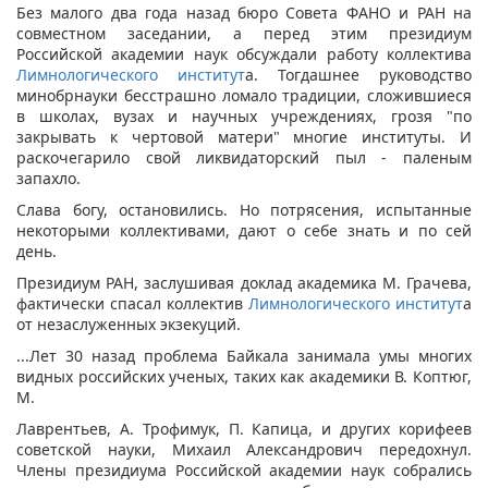
Без малого два года назад бюро Совета ФАНО и РАН на
совместном заседании, а перед этим президиум
Российской академии наук обсуждали работу коллектива
Лимнологического институт
а. Тогдашнее руководство
минобрнауки бесстрашно ломало традиции, сложившиеся
в школах, вузах и научных учреждениях, грозя "по
закрывать к чертовой матери" многие институты. И
раскочегарило свой ликвидаторский пыл - паленым
запахло.
Слава богу, остановились. Но потрясения, испытанные
некоторыми коллективами, дают о себе знать и по сей
день.
Президиум РАН, заслушивая доклад академика М. Грачева,
фактически спасал коллектив
Лимнологического институт
а
от незаслуженных экзекуций.
...Лет 30 назад проблема Байкала занимала умы многих
видных российских ученых, таких как академики В. Коптюг,
М.
Лаврентьев, А. Трофимук, П. Капица, и других корифеев
советской науки, Михаил Александрович передохнул.
Члены президиума Российской академии наук собрались