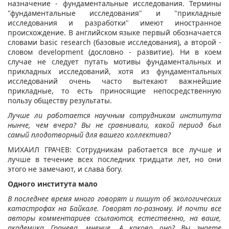
назначение - фундаментальные исследования. Термины
"фундаментальные исследования" и "прикладные
исследования и разработки" имеют иностранное
происхождение. В английском языке первый обозначается
словами basic research (базовые исследования), а второй -
словом development (дословно - развитие). Ни в коем
случае не следует путать мотивы фундаментальных и
прикладных исследований, хотя из фундаментальных
исследований очень часто вытекают важнейшие
прикладные, то есть приносящие непосредственную
пользу обществу результаты.
Лучше ли работается научным сотрудникам института
нынче, чем вчера? Вы не сравнивали, какой период был
самый плодотворный для вашего коллектива?
МИХАИЛ ГРАЧЕВ: Сотрудникам работается все лучше и
лучше в течение всех последних тридцати лет, но они
этого не замечают, и слава богу.
Одного института мало
В последнее время много говорят и пишут об экологических
катастрофах на Байкале. Говорят по-разному. И почти все
авторы комментариев ссылаются, естественно, на ваше,
академика Грачева, мнение. А каково оно? Вы знаете