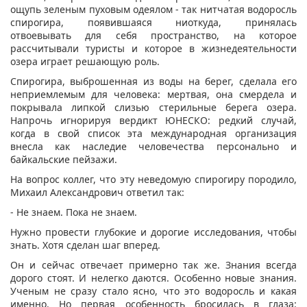
ощупь зеленым пуховым одеялом - так нитчатая водоросль
спирогира, появившаяся ниоткуда, принялась
отвоевывать для себя пространство, на которое
рассчитывали туристы и которое в жизнедеятельности
озера играет решающую роль.
Спирогира, выброшенная из воды на берег, сделала его
неприемлемым для человека: мертвая, она смердела и
покрывала липкой слизью стерильные берега озера.
Напрочь игнорируя вердикт ЮНЕСКО: редкий случай,
когда в свой список эта международная организация
внесла как наследие человечества персонально и
байкальские пейзажи.
На вопрос коллег, что эту неведомую спирогиру породило,
Михаил Александрович ответил так:
- Не знаем. Пока не знаем.
Нужно провести глубокие и дорогие исследования, чтобы
знать. Хотя сделан шаг вперед.
Он и сейчас отвечает примерно так же. Знания всегда
дорого стоят. И нелегко даются. Особенно новые знания.
Ученым не сразу стало ясно, что это водоросль и какая
именно. Но первая особенность бросилась в глаза: