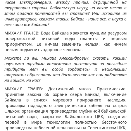
часов электроэнергии. Между прочим, дефицитной на
территории страны. Байкальскую науку, на какое место в
этом балансе полезностей вы ставите? Или исходите из
иных критериев, скажем, таких: Байкал - наше все, а наука о
нем - это все Байкала?
МИХАИЛ ГРАЧЕВ: Вода Байкала является лучшим ресурсом
поверхностной питьевой воды планеты и первым
приоритетом. Ее ничем заменить нельзя, как ничем
нельзя подменить здоровье человека.
Можете ли вы, Михаил Александрович, сказать, какими
научными трудами коллектива института за последние
тридцать лет вы особо гордитесь?
И несколькими
штрихами обрисовать эти достижения: как они работают
на Байкал, на нас?
МИХАИЛ ГРАЧЕВ: Достижений много. Практические:
принятие закона об охране озера Байкал; включение
Байкала в список мирового природного наследия;
прокладка подводного электрического кабеля на остров
Ольхон; организация производства глубинной байкальской
питьевой воды; закрытие Байкальского ЦБК; создание
первой в мире технологии полностью бессточного
производства небеленой целлюлозы на Селенгинском ЦКК;