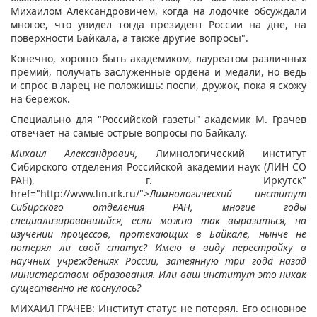
Михаилом Александровичем, когда на лодочке обсуждали
многое, что увидел тогда президент России на дне, на
поверхности Байкала, а также другие вопросы".
Конечно, хорошо быть академиком, лауреатом различных
премий, получать заслуженные ордена и медали, но ведь
и спрос в ларец не положишь: поспи, дружок, пока я схожу
на бережок.
Специально для "Российской газеты" академик М. Грачев
отвечает на самые острые вопросы по Байкалу.
Михаил Александрович,
Лимнологический институт
Сибирского отделения Российской академии наук (ЛИН СО
РАН), г. Иркутск"
href="http://www.lin.irk.ru/">
Лимнологический институт
Сибирского отделения РАН, многие годы
специализировавшийся, если можно так выразиться, на
изучении процессов, протекающих в Байкале, нынче не
потерял ли свой статус? Имею в виду перестройку в
научных учреждениях России, затеянную три года назад
министерством образования. Или ваш институт это никак
существенно не коснулось?
МИХАИЛ ГРАЧЕВ: Институт статус не потерял. Его основное