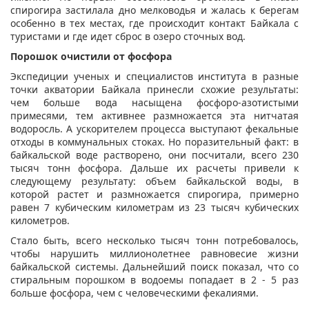
спирогира застилала дно мелководья и жалась к берегам
особенно в тех местах, где происходит контакт Байкала с
туристами и где идет сброс в озеро сточных вод.
Порошок очистили от фосфора
Экспедиции ученых и специалистов института в разные
точки акватории Байкала принесли схожие результаты:
чем больше вода насыщена фосфоро-азотистыми
примесями, тем активнее размножается эта нитчатая
водоросль. А ускорителем процесса выступают фекальные
отходы в коммунальных стоках. Но поразительный факт: в
байкальской воде растворено, они посчитали, всего 230
тысяч тонн фосфора. Дальше их расчеты привели к
следующему результату: объем байкальской воды, в
которой растет и размножается спирогира, примерно
равен 7 кубическим километрам из 23 тысяч кубических
километров.
Стало быть, всего несколько тысяч тонн потребовалось,
чтобы нарушить миллионолетнее равновесие жизни
байкальской системы. Дальнейший поиск показал, что со
стиральным порошком в водоемы попадает в 2 - 5 раз
больше фосфора, чем с человеческими фекалиями.