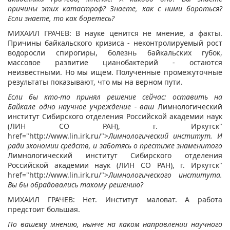
причины этих катастроф? Знаете, как с ними бороться?
Если знаете, то как боретесь?
МИХАИЛ ГРАЧЕВ: В науке ценится не мнение, а факты.
Причины байкальского кризиса - неконтролируемый рост
водоросли спирогиры, болезнь байкальских губок,
массовое развитие цианобактерий - остаются
неизвестными. Но мы ищем. Полученные промежуточные
результаты показывают, что мы на верном пути.
Если бы кто-то принял решение сейчас: оставить на
Байкале одно научное учреждение - ваш
Лимнологический
институт Сибирского отделения Российской академии наук
(ЛИН СО РАН), г. Иркутск"
href="http://www.lin.irk.ru/">
Лимнологический институт
. И
ради экономии средств, и заботясь о престиже знаменитого
Лимнологический институт Сибирского отделения
Российской академии наук (ЛИН СО РАН), г. Иркутск"
href="http://www.lin.irk.ru/">
Лимнологического институт
а.
Вы бы обрадовались такому решению?
МИХАИЛ ГРАЧЕВ: Нет. Институт маловат. А работа
предстоит большая.
По вашему мнению, нынче на каком направлении научного