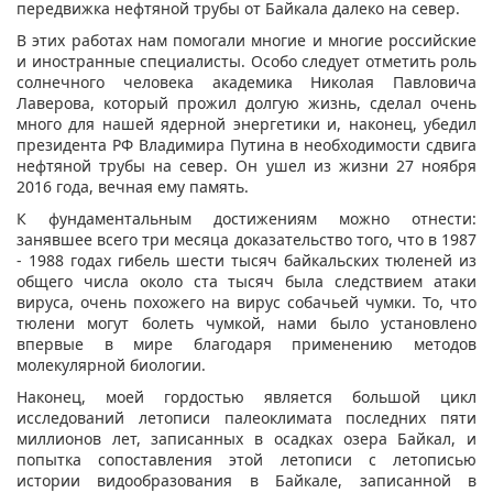
передвижка нефтяной трубы от Байкала далеко на север.
В этих работах нам помогали многие и многие российские
и иностранные специалисты. Особо следует отметить роль
солнечного человека академика Николая Павловича
Лаверова, который прожил долгую жизнь, сделал очень
много для нашей ядерной энергетики и, наконец, убедил
президента РФ Владимира Путина в необходимости сдвига
нефтяной трубы на север. Он ушел из жизни 27 ноября
2016 года, вечная ему память.
К фундаментальным достижениям можно отнести:
занявшее всего три месяца доказательство того, что в 1987
- 1988 годах гибель шести тысяч байкальских тюленей из
общего числа около ста тысяч была следствием атаки
вируса, очень похожего на вирус собачьей чумки. То, что
тюлени могут болеть чумкой, нами было установлено
впервые в мире благодаря применению методов
молекулярной биологии.
Наконец, моей гордостью является большой цикл
исследований летописи палеоклимата последних пяти
миллионов лет, записанных в осадках озера Байкал, и
попытка сопоставления этой летописи с летописью
истории видообразования в Байкале, записанной в