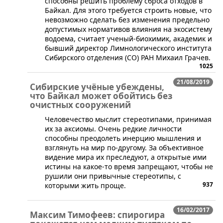
способны решить проблему сброса отходов в
Байкал. Для этого требуется строить новые, что
невозможно сделать без изменения предельно
допустимых нормативов влияния на экосистему
водоема, считает ученый-биохимик, академик и
бывший директор Лимнологического института
Сибирского отделения (СО) РАН Михаил Грачев.
1025
21/08/2019
Сибирские учёные убеждены,
что Байкал может обойтись без
очистных сооружений
Человечество мыслит стереотипами, принимая
их за аксиомы. Очень редкие личности
способны преодолеть инерцию мышления и
взглянуть на мир по-другому. За объективное
видение мира их преследуют, а открытые ими
истины на какое-то время запрещают, чтобы не
рушили они привычные стереотипы, с
937
которыми жить проще.
16/02/2017
Максим Тимофеев: спирогира