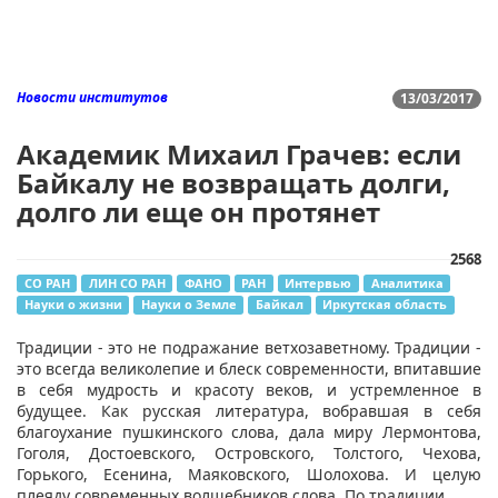
Новости институтов
13/03/2017
Академик Михаил Грачев: если
Байкалу не возвращать долги,
долго ли еще он протянет
2568
СО РАН
ЛИН СО РАН
ФАНО
РАН
Интервью
Аналитика
Науки о жизни
Науки о Земле
Байкал
Иркутская область
Традиции - это не подражание ветхозаветному. Традиции -
это всегда великолепие и блеск современности, впитавшие
в себя мудрость и красоту веков, и устремленное в
будущее. Как русская литература, вобравшая в себя
благоухание пушкинского слова, дала миру Лермонтова,
Гоголя, Достоевского, Островского, Толстого, Чехова,
Горького, Есенина, Маяковского, Шолохова. И целую
плеяду современных волшебников слова. По традиции.