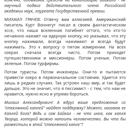
научный подвиг действительного члена Российской
академии наук, лауреата Государственной премии.
МИХАИЛ ГРАЧЕВ: Отвечу вам аллюзией. Американский
писатель Курт Воннегут писал в своем фантастическом
эссе, что наша вселенная погибнет оттого, что кто-то
нечаянно нажмет на ядерную кнопку, но указывал, что эту
кнопку нажимали, всегда нажимают и всегда будут
нажимать. Это к вопросу о пятом измерении. На всех
озерах сначала всегда чисто. Потом приходят
путешественники и миссионеры. Потом ученые. Потом
зеленые. Потом турфирмы.
Потом туристы. Потом инженеры. Они-то и пытаются
привести озеро в первоначальное состояние. Удается это
лишь в редких случаях. Так устроен наш мир, и так будет
дальше. Это не значит, что я пессимист - с тем, что нам не
нравится, нужно ясно и упрямо бороться.
Михаил Александрович! А вдруг ваше предложение со
"стеклянной каплей" найдет поддержку? Может, назовем ее
Каплей бога? Ведь и сам Байкал - не что иное, как капля
Творца, которой можно напоить человечество. Вы что бы
разместили в этой "стеклянной капле"?