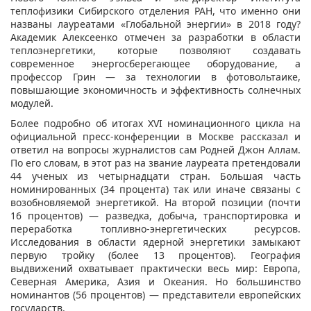
теплофизики Сибирского отделения РАН, что именно они
названы лауреатами «Глобальной энергии» в 2018 году?
Академик Алексеенко отмечен за разработки в области
теплоэнергетики, которые позволяют создавать
современное энергосберегающее оборудование, а
профессор Грин — за технологии в фотовольтаике,
повышающие экономичность и эффективность солнечных
модулей.
Более подробно об итогах XVI номинационного цикла на
официальной пресс-конференции в Москве рассказал и
ответил на вопросы журналистов сам Родней Джон Аллам.
По его словам, в этот раз на звание лауреата претендовали
44 ученых из четырнадцати стран. Большая часть
номинированных (34 процента) так или иначе связаны с
возобновляемой энергетикой. На второй позиции (почти
16 процентов) — разведка, добыча, транспортировка и
переработка топливно-энергетических ресурсов.
Исследования в области ядерной энергетики замыкают
первую тройку (более 13 процентов). География
выдвижений охватывает практически весь мир: Европа,
Северная Америка, Азия и Океания. Но большинство
номинантов (56 процентов) — представители европейских
государств.