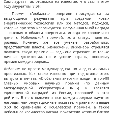
Сам лауреат так отозвался на известие, что стал в этом
году лауреатом ГЛЭН:
— Премия «Глобальная энергия» присуждается за
выдающиеся результаты при создании новых
энергетических технологий или же методов, подходов,
которые при этом используются. Полученная мной награда
— высшая в области энергетики, иногда ее сравнивают
даже с Нобелевской премией, хотя статус, понятно,
разный. Конечно же все ученые, разработчики,
представители власти, бизнесмены, инженеры стремятся
получить такую премию — ведь она отражает не только
личные достижения, но и успехи страны, поскольку
премия международная…
Добавим: не просто международная, но и одна из самых
престижных. Как стало известно при подготовке этого
выпуска в печать, «Глобальная энергия» входит в топ-99
главных мировых научных премий (по данным
Международной обсерватории IREG) и является
единственной наградой из России, попавшей в этот
рейтинг. В него включены все международные научные
награды, чьи репутационные показатели равны или выше
0,50 по сравнению с Нобелевской премией, а также
небольшое количество наград, показатели которых близки