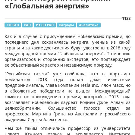
«Глобальная энергия»
1128
СО РАН
РАН
ИТ СО РАН
Награды
Аналитика
​Как и в случае с присуждением Нобелевских премий, до
последнего дня сохранялась интрига, ученые из какой
страны и за какие достижения будут удостоены в 2018 году
международной премии "Глобальная энергия". По мнению
организаторов и сторонних экспертов, это подтверждает
ее объективный характер и независимую природу.
"Российская газета" уже сообщала, что в шорт-лист
номинантов 2018 года попал даже известный
предприниматель, глава компании Tesla Inc. Илон Маск, но
в абсолютные победители не вышел. Международный
комитет по присуждению премии, который с 2013 года
возглавляет нобелевский лауреат Родней Джон Аллам из
Великобритании, большинство голосов отдал за
профессора Мартина Грина из Австралии и российского
академика Сергея Алексеенко.
Чем же таким отличились профессор из университета
Нового Южного Уэльса и экс-директор Института