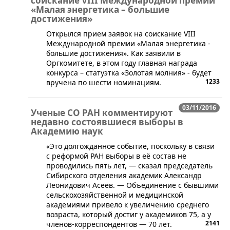
соискание VIII Международной премии
«Малая энергетика – большие
достижения»
Открылся прием заявок на соискание VIII
Международной премии «Малая энергетика -
большие достижения». Как заявили в
Оргкомитете, в этом году главная награда
конкурса – статуэтка «Золотая молния» - будет
1233
вручена по шести номинациям.
03/11/2016
Ученые СО РАН комментируют
недавно состоявшиеся выборы в
Академию наук
​​«Это долгожданное событие, поскольку в связи
с реформой РАН выборы в её состав не
проводились пять лет, — сказал председатель
Сибирского отделения академик Александр
Леонидович Асеев. — Объединение с бывшими
сельскохозяйственной и медицинской
академиями привело к увеличению среднего
возраста, который достиг у академиков 75, а у
2141
членов-корреспондентов — 70 лет.