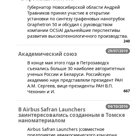
Губернатор Новосибирской области Андрей
Травников принял участие в открытии
установки по синтезу графеновых нанотрубок
Graphetron 50 и обсудил с руководством
компании OCSiAl дальнейшие перспективы
развития высокотехнологичного производства.
240
29/07/2019
Академический союз
​В конце мая этого года в Петрозаводск
съехались больше 30 наиболее авторитетных
ученых России и Беларуси. Российскую
академию наук представляли президент РАН
А.М. Сергеев, вице-президенты РАН В.П.
667
Чехонин и И.
04/10/2016
В Airbus Safran Launchers
заинтересовались созданным в Томске
наноматериалом
​Airbus Safran Launchers (совместное
предприятие авиакосмического концерна