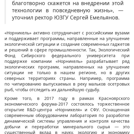
благотворно скажется на внедрении этой
технологии в повседневную жизнь», —
уточнил
ректор ЮЗГУ Серге
й
Емельянов.
«
Норникель
»
активно сотрудничает с российскими вузами
и поддерживает программы, направленные на улучшение
экологической ситуации и создание современных гаджетов
и решений в сфере промышленности. Так, Экологический
Фонд Сибирского федерального университета при
поддержке компании «Норникель» разрабатывает ряд
экологических программ, направленных на улучшение
ситуации не только в нашем регионе, но в других
северных территориях страны.
Например, программа
по чипированию выпускаемых в реку мальков осетровых
рыб, чтобы отследить
их
дальнейшую судьбу.
К
роме того, в 2017 году
в рамках Красноярского
экономического форума-2017 состоялось торжественное
открытие R&D-центра «Норникеля» и СФУ. Оснащенная
современным оборудованием лаборатория по разработке
динамической системы управления и контроля качества
добычи и переработки минерального сырья — это
существенный вклад в науку,
экологию
и экономику