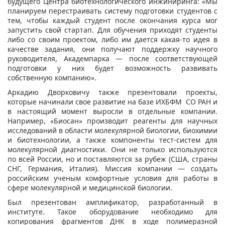
будущего Центра биотехнологического инжиниринга: «Мы
планируем перестраивать систему подготовки студентов с
тем, чтобы каждый студент после окончания курса мог
запустить свой стартап. Для обучения приходят студенты
либо со своим проектом, либо им дается какая-то идея в
качестве задания, они получают поддержку научного
руководителя, Академпарка — после соответствующей
подготовки у них будет возможность развивать
собственную компанию».
Аркадию Дворковичу также презентовали проекты,
которые начинали свое развитие на базе ИХБФМ СО РАН и
в настоящий момент выросли в отдельные компании.
Например, «Биосан» производит реагенты для научных
исследований в области молекулярной биологии, биохимии
и биотехнологии, а также компоненты тест-систем для
молекулярной диагностики. Они не только используются
по всей России, но и поставляются за рубеж (США, страны
СНГ, Германия, Италия). Миссия компании — создать
российским ученым комфортные условия для работы в
сфере молекулярной и медицинской биологии.
Был презентован амплификатор, разработанный в
институте. Такое оборудование необходимо для
копирования фрагментов ДНК в ходе полимеразной