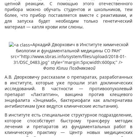
цепной реакции. С помощью этого отечественного
прибора можно обучать студентов и школьников, тем
более, что прибор поставляется вместе с реактивами, и
для запуска будет необходим только генетический
материал — капля крови или слюны.
Аркадий Дворкович в Институте химической
биологии и фундаментальной медицины СО РАН"
src="http://www.sbras.info/system/files/upload/2018-01-
31/DSC_0483.jpg" style="margin:5px;width:600px;" />
Фото Юлии Поздняковой
А.В. Дворковичу рассказали о препаратах, разработанных
в институте, которые уже прошли этап доклинических
исследований. В частности — противоопухолевый
препарат «Лактаптин», вакцина против клещевого
энцефалита «Энцемаб», бактериофаги как альтернатива
антибиотикам (уже ведутся клинические испытания).
В институте есть специальное структурное подразделение,
которое способствует быстрому трансферу методик
лечения и препаратов из фундаментальных работ в
клиническую практику — Центр новых медицинских