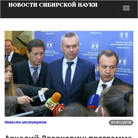
НОВОСТИ СИБИРСКОЙ НАУКИ
Toggl
navig
Новости институтов
31/01/2018
Аркадий Дворкович: программа