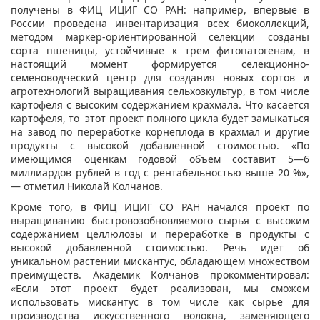
получены в ФИЦ ИЦИГ СО РАН: например, впервые в
России проведена инвентаризация всех биоколлекций,
методом маркер-ориентированной селекции созданы
сорта пшеницы, устойчивые к трем фитопатогенам, в
настоящий момент формируется селекционно-
семеноводческий центр для создания новых сортов и
агротехнологий выращивания сельхозкультур, в том числе
картофеля с высоким содержанием крахмала. Что касается
картофеля, то этот проект полного цикла будет замыкаться
на завод по переработке корнеплода в крахмал и другие
продукты с высокой добавленной стоимостью. «По
имеющимся оценкам годовой объем составит 5—6
миллиардов рублей в год с рентабельностью выше 20 %»,
— отметил Николай Колчанов.
Кроме того, в ФИЦ ИЦИГ СО РАН начался проект по
выращиванию быстровозобновляемого сырья с высоким
содержанием целлюлозы и переработке в продукты с
высокой добавленной стоимостью. Речь идет об
уникальном растении мискантус, обладающем множеством
преимуществ. Академик Колчанов прокомментировал:
«Если этот проект будет реализован, мы сможем
использовать мискантус в том числе как сырье для
производства искусственного волокна, заменяющего