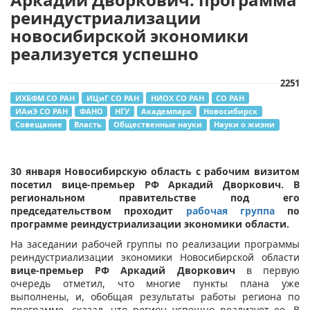
реиндустриализации
новосибирской экономики
реализуется успешно
2251
ИХБФМ СО РАН
ИЦиГ СО РАН
НИОХ СО РАН
СО РАН
ИАиЭ СО РАН
ФАНО
НГУ
Академпарк
Новосибирск
Совещание
Власть
Общественные науки
Науки о жизни
30 января Новосибирскую область с рабочим визитом
посетил вице-премьер РФ Аркадий Дворкович. В
региональном правительстве под его
председательством проходит
рабочая группа
по
программе реиндустриализации экономики области.
На заседании рабочей группы по реализации программы
реиндустриализации экономики Новосибирской области
вице-премьер РФ Аркадий Дворкович
в первую
очередь отметил, что многие пункты плана уже
выполнены, и, обобщая результаты работы региона по
программе, сказал, что регион успешно реализует ее. В