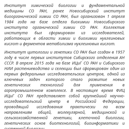
Институт химической биологии и фундаментальной
медицины СО РАН, ранее Новосибирский институт
биоорганической химии СО РАН, был организован 1 апреля
1984 года на базе отдела биохимии Новосибирского
института органической химии СО РАН. Коллектив
института был сформирован из исследователей,
работающих в области химии и биохимии нуклеиновых
кислот и ферментов метаболизма нуклеиновых кислот.
Институт цитологии и генетики СО РАН был создан в 1957
году в числе первых институтов Сибирского отделения АН
СССР. В апреле 2015 года на базе ИЦиГ СО РАН и Сибирского
НИИ растениеводства и селекции был сформирован один из
первых федеральных исследовательских центров, одной из
ключевых задач которого стало развитие новых
генетических технологий для применения в
агропромышленном комплексе. В настоящее время ФИЦ
ИЦиГ СО РАН представляет собой крупнейший научно-
исследовательский центр в Российской Федерации,
проводящий исследования практически по всем
направлениям общей, молекулярной, медицинской и
сельскохозяйственной генетики, клеточной биологии,
генетических основ биотехнологий, биоинформатики и
системной биологии.