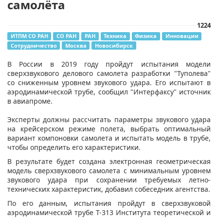
самолёта
1224
ИТПМ СО РАН
СО РАН
РАН
Техника
Физика
Инновации
Сотрудничество
Москва
Новосибирск
В России в 2019 году пройдут испытания модели
сверхзвукового делового самолета разработки "Туполева"
со сниженным уровнем звукового удара. Его испытают в
аэродинамической трубе, сообщил "Интерфаксу" источник
в авиапроме.
Эксперты должны рассчитать параметры звукового удара
на крейсерском режиме полета, выбрать оптимальный
вариант компоновки самолета и испытать модель в трубе,
чтобы определить его характеристики.
В результате будет создана электронная геометрическая
модель сверхзвукового самолета с минимальным уровнем
звукового удара при сохранении требуемых летно-
технических характеристик, добавил собеседник агентства.
По его данным, испытания пройдут в сверхзвуковой
аэродинамической трубе Т-313 Института теоретической и