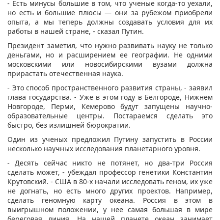
- Есть минусы большие в том, что ученые когда-то уехали,
но есть и большие плюсы — они за рубежом приобрели
опыта, а мы теперь должны создавать условия для их
работы в нашей стране, - сказал
Путин
.
Президент заметил, что нужно развивать науку не только
деньгами, но и расширением ее географии. Не одними
московскими или новосибирскими вузами должна
прирастать отечественная наука.
- Это способ пространственного развития страны, - заявил
глава государства. - Уже в этом году в
Белгороде
, Нижнем
Новгороде
,
Перми
,
Кемерово
будут запущены научно-
образовательные центры. Постараемся сделать это
быстро, без излишней бюрократии.
Один из ученых предложил Путину запустить в России
несколько научных исследования планетарного уровня.
- Десять сейчас никто не потянет, но два-три Россия
сделать может, - убеждал профессор генетики Константин
Крутовский. - США в 80-х начали исследовать геном, их уже
не догнать, но есть много других проектов. Например,
сделать геномную карту океана. Россия в этом в
выигрышном положении, у
нее
самая большая в мире
береговая линия. На нашей планете океан занимает