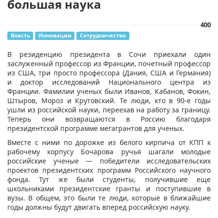
большая наука
400
Власть
Инновации
Сотрудничество
​В резиденцию президента в
Сочи
приехали один
заслуженный профессор из
Франции
, почетный профессор
из
США
, три просто профессора (
Дания
, США и
Германия
)
и доктор исследований Национального центра из
Франции. Фамилии ученых были
Иванов
,
Кабанов
,
Фокин
,
Штыров,
Мороз
и Крутовский. Те люди, кто в 90-е годы
ушли из российской науки, переехав на работу за границу.
Теперь они возвращаются в
Россию
благодаря
президентской программе мегагрантов для ученых.
Вместе с ними по дорожке из белого кирпича от КПП к
рабочему корпусу
Бочарова
ручья шагали молодые
российские ученые — победители исследовательских
проектов президентских программ Российского научного
фонда. Тут же были студенты, получившие еще
школьниками президентские гранты и поступившие в
вузы. В общем, это были те люди, которые в ближайшие
годы должны будут двигать вперед российскую науку.