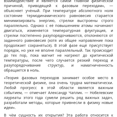
взаимодействие и является самой главной физической
причиной, приводящей к фазовым переходам», —
объясняет учёный. При температуре абсолютного ноля
состояние термодинамического равновесия старается
минимизировать энергию, стрелки выстроены строго
параллельно. Однако с её повышением атомы начинают
двигаться, изменяется температурная флуктуация, и
стрелки постепенно разупорядочиваются, отклоняются от
заданного равновесия (хотя их общее направление пока
продолжает сохраняться). В этой фазе ещё присутствует
порядок, но уже не вполне параллельный. Так происходит
до тех пор, пока магнит не нагреют до критической
температуры, после чего случается резкий переход и
разупорядочивание структур, и намагниченность
обращается в ноль.
«Теория фазовых переходов занимает особое место в
теоретической физике, она очень трудна математически.
Любой прогресс в этой области является важным
событием, — отмечает Александр Чаплик. — Нобелевские
лауреаты этого года сумели решить ряд важных задач,
разработали методы, которые привнесли в физику новые
идеи».
В чём сущность их открытия? Эта работа относится к