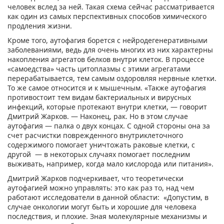
человек вслед за ней. Такая схема сейчас рассматривается
как один из самых перспективных способов химического
продления жизни.
Кроме того, аутофагия борется с нейродегенеративными
заболеваниями, ведь для очень многих из них характерны
накопления агрегатов белков внутри клеток. В процессе
«самоедства» часть цитоплазмы с этими агрегатами
перерабатывается, тем самым оздоровляя нервные клетки.
То же самое относится и к мышечным. «Также аутофагия
противостоит тем видам бактериальных и вирусных
инфекций, которые протекают внутри клетки, — говорит
Дмитрий Жарков. — Наконец, рак. Но в этом случае
аутофагия — палка о двух концах. С одной стороны она за
счет расчистки поврежденного внутриклеточного
содержимого помогает уничтожать раковые клетки, с
другой — в некоторых случаях помогает последним
выживать, например, когда мало кислорода или питания».
Дмитрий Жарков подчеркивает, что теоретически
аутофагией можно управлять: это как раз то, над чем
работают исследователи в данной области: «Допустим, в
случае онкологии могут быть и хорошие для человека
последствия, и плохие. Зная молекулярные механизмы и