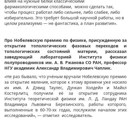
влияя на нужные белки классическими
фармакологическими способами, можно сделать так,
чтобы процесс работал либо сильнее, либо слабее, либо
избирательно. Это требует большой научной работы, но в
целом реализуемо — не фантастика, а план развития».
Про Нобелевскую премию по физике, присужденную за
открытие топологических фазовых переходов и
топологических состояний материи, рассказал
заведующий лабораторией Института физики
полупроводников им. А. В. Ржанова СО РАН, профессор
НГУ академик Александр Владимирович Чаплик.
«Не раз бывало, что учёным вручали Нобелевскую премию
за открытие явления, которое к этому времени уже носило
их имя. А Дэвид Таулес, Дункан Холдейн и Майкл
Костерлитц получили её за открытие сотрудника
Института теоретической физики им. Л. Д. Ландау РАН
Владимира Львовича Березинского, работы которого,
выполненные в 60-70-хх годах, послужили началом этих
исследований», — отметил исследователь.