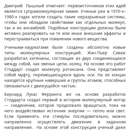
Дмитрий Пышный отмечает: первоисточником этих идей
является супрамолекулярная химия. Ученые уже в 1970-х–
1980-х годах хотели создать такие неразрывные системы,
чтобы они обладали свойствами как отдельных молекул,
так и их ансамблей. Подобные конструкции должны были
активно реагировать на те или иные внешние эффекты и
перестраиваться при появлении нового вещества.
Учеными-лауреатами были созданы абсолютно новые
типы молекулярных конструкций. Жан-Пьер Саваж
разработал катенаны, состоящие из двух соединяющихся
между собой, как звенья цепи, колец. На основе его работ
Стоддарт создал молекулу ротаксана. Она представляет
собой муфту, перемещающуюся вдоль оси. На ее концах
находятся крупные навершия и группы атомов, способных
связываться с движущейся частью.
Бернард Лукас Ферринга же на основе разработок
Стоддарта создал первый в истории молекулярный мотор
— соединение, которое продолжало вращаться, пока на
него воздействовал источник энергии — тепло или свет.
Если применять эти стимулы последовательно, можно
направленно осуществлять движение в заданном
направлении. На основе этой конструкции ученый даже