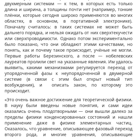
двухмерным системам — к тем, в которых есть только
длина и ширина, а толщины почти нет (например, тонкие
плёнки, которые сегодня широко применяются во многих
областях, в основном, в портативной электронике).
Поначалу считалось: в таких системах не может быть
дальнего порядка, и нельзя ожидать от них сверхтекучести
или сверхпроводимости. Однако потом экспериментально
было показано, что они обладают этими качествами, но
понять, как и почему такое происходит, учёные не могли.
Первые работы Березинского, а после — нобелевских
лауреатов пролили свет на указанные явления. Им удалось
выявить, какими механизмами регулируется переход от
упорядоченной фазы к неупорядоченной в двумерной
системе (в связи с этим был открыт новый тип
возбуждения), и описать закон, по которому это
происходит.
«Это очень важное достижение для теоретической физики.
В науку были введены новые понятия, и сами идеи
оказались очень плодотворными — они вышли далеко за
пределы физики конденсированных состояний и нашли
применение даже в физике элементарных частиц.
Оказалось, что уравнение, описывающее фазовый переход
второго рода, и многие уравнения, описывающие