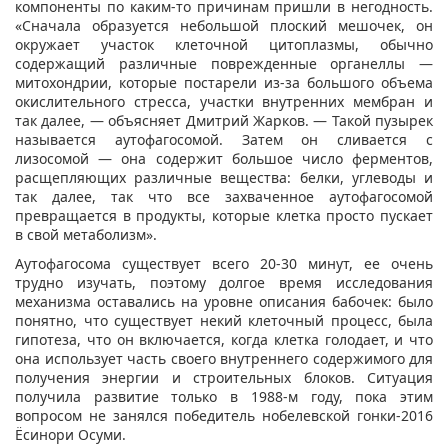
компоненты по каким-то причинам пришли в негодность.
«Сначала образуется небольшой плоский мешочек, он
окружает участок клеточной цитоплазмы, обычно
содержащий различные поврежденные органеллы —
митохондрии, которые постарели из-за большого объема
окислительного стресса, участки внутренних мембран и
так далее, — объясняет Дмитрий Жарков. — Такой пузырек
называется аутофагосомой. Затем он сливается с
лизосомой — она содержит большое число ферментов,
расщепляющих различные вещества: белки, углеводы и
так далее, так что все захваченное аутофагосомой
превращается в продукты, которые клетка просто пускает
в свой метаболизм».
Аутофагосома существует всего 20-30 минут, ее очень
трудно изучать, поэтому долгое время исследования
механизма оставались на уровне описания бабочек: было
понятно, что существует некий клеточный процесс, была
гипотеза, что он включается, когда клетка голодает, и что
она использует часть своего внутреннего содержимого для
получения энергии и строительных блоков. Ситуация
получила развитие только в 1988-м году, пока этим
вопросом не занялся победитель нобелевской гонки-2016
Ёсинори Осуми.