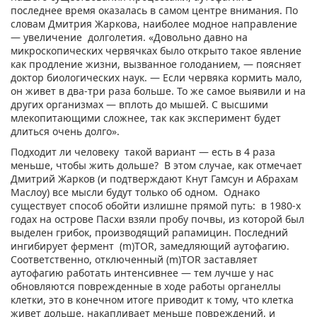
последнее время оказалась в самом центре внимания. По
словам Дмитрия Жаркова, наиболее модное направление
— увеличение долголетия. «Довольно давно на
микроскопических червячках было открыто такое явление
как продление жизни, вызванное голоданием, — поясняет
доктор биологических наук. — Если червяка кормить мало,
он живет в два-три раза больше. То же самое выявили и на
других организмах — вплоть до мышей. С высшими
млекопитающими сложнее, так как эксперимент будет
длиться очень долго».
Подходит ли человеку такой вариант — есть в 4 раза
меньше, чтобы жить дольше? В этом случае, как отмечает
Дмитрий Жарков (и подтверждают Кнут Гамсун и Абрахам
Маслоу) все мысли будут только об одном. Однако
существует способ обойти излишне прямой путь: в 1980-х
годах на острове Пасхи взяли пробу почвы, из которой был
выделен грибок, производящий рапамицин. Последний
ингибирует фермент (m)TOR, замедляющий аутофагию.
Соответственно, отключенный (m)TOR заставляет
аутофагию работать интенсивнее — тем лучше у нас
обновляются поврежденные в ходе работы органеллы
клетки, это в конечном итоге приводит к тому, что клетка
живет дольше, накапливает меньше повреждений, и