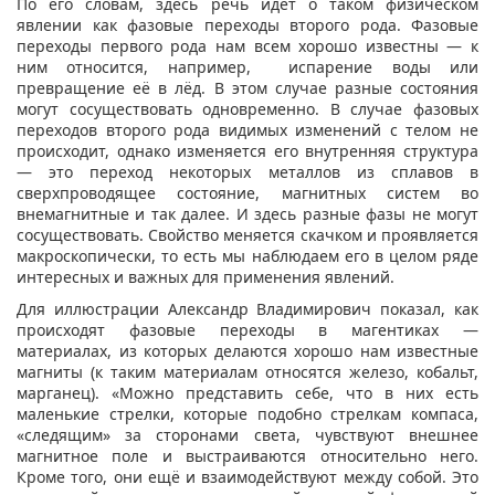
По его словам, здесь речь идёт о таком физическом
явлении как фазовые переходы второго рода. Фазовые
переходы первого рода нам всем хорошо известны — к
ним относится, например, испарение воды или
превращение её в лёд. В этом случае разные состояния
могут сосуществовать одновременно. В случае фазовых
переходов второго рода видимых изменений с телом не
происходит, однако изменяется его внутренняя структура
— это переход некоторых металлов из сплавов в
сверхпроводящее состояние, магнитных систем во
внемагнитные и так далее. И здесь разные фазы не могут
сосуществовать. Свойство меняется скачком и проявляется
макроскопически, то есть мы наблюдаем его в целом ряде
интересных и важных для применения явлений.
Для иллюстрации Александр Владимирович показал, как
происходят фазовые переходы в магентиках —
материалах, из которых делаются хорошо нам известные
магниты (к таким материалам относятся железо, кобальт,
марганец). «Можно представить себе, что в них есть
маленькие стрелки, которые подобно стрелкам компаса,
«следящим» за сторонами света, чувствуют внешнее
магнитное поле и выстраиваются относительно него.
Кроме того, они ещё и взаимодействуют между собой. Это