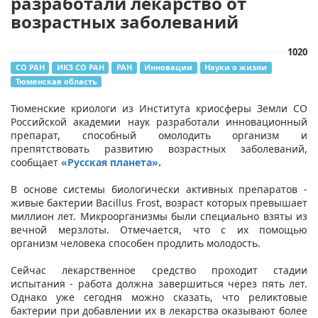
разработали лекарство от
возрастных заболеваний
1020
СО РАН
ИКЗ СО РАН
РАН
Инновации
Науки о жизни
Тюменская область
​Тюменские криологи из Института криосферы Земли СО
Российской академии наук
разработали инновационный
препарат, способный омолодить организм и
препятствовать развитию возрастных заболеваний,
сообщает
«Русская планета»
.
В основе системы биологически активных препаратов -
живые бактерии
Bacillus Frost
, возраст которых превышает
миллион лет. Микроорганизмы были специально взяты из
вечной мерзлоты. Отмечается, что с их помощью
организм человека способен продлить молодость.
Сейчас лекарственное средство проходит стадии
испытания - работа должна завершиться через пять лет.
Однако уже сегодня можно сказать, что реликтовые
бактерии при добавлении их в лекарства оказывают более