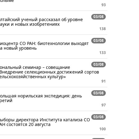
олыме
93
03/08
лтайский ученый рассказал об уровне
ауки и новых изобретениях
138
03/08
иоцентр СО РАН: биотехнологии выходят
а новый уровень
133
03/08
ональный семинар – совещание
Внедрение селекционных достижений сортов
ельскохозяйственных культур»
91
03/08
ольшая норильская экспедиция: день
ретий
97
03/08
ыборы директора Института катализа СО
АН состоятся 20 августа
100