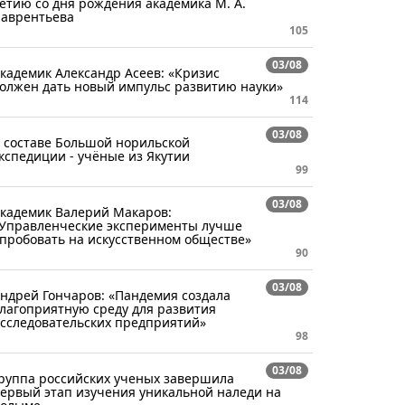
етию со дня рождения академика М. А.
аврентьева
105
03/08
кадемик Александр Асеев: «Кризис
олжен дать новый импульс развитию науки»
114
03/08
 составе Большой норильской
кспедиции - учёные из Якутии
99
03/08
кадемик Валерий Макаров:
Управленческие эксперименты лучше
пробовать на искусственном обществе»
90
03/08
ндрей Гончаров: «Пандемия создала
лагоприятную среду для развития
сследовательских предприятий»
98
03/08
руппа российских ученых завершила
ервый этап изучения уникальной наледи на