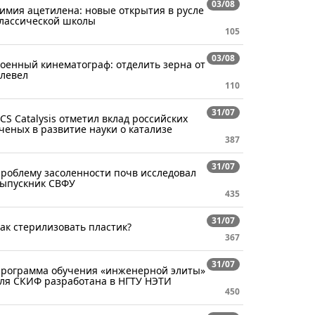
03/08
имия ацетилена: новые открытия в русле
лассической школы
105
03/08
оенный кинематограф: отделить зерна от
левел
110
31/07
CS Catalysis отметил вклад российских
ченых в развитие науки о катализе
387
31/07
роблему засоленности почв исследовал
ыпускник СВФУ
435
31/07
ак стерилизовать пластик?
367
31/07
рограмма обучения «инженерной элиты»
ля СКИФ разработана в НГТУ НЭТИ
450