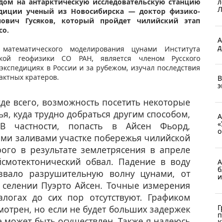
л
одом на антарктическую исследовательскую станцию
Л
педиции ученый из Новосибирска — доктор физико-
нович Гусяков, который пройдет чилийский этап
со.
А
д
 математического моделирования цунами Института
кой геофизики СО РАН, является членом Русского
экспедициях в России и за рубежом, изучал последствия
актных кратеров.
В
э
де всего, возможность посетить некоторые
, куда трудно добраться другим способом,
А
«
В частности, попасть в Айсен Фьорд,
о
ми заливами участке побережья чилийской
рого в результате землетрясения в апреле
смотектонический обвал. Падение в воду
А
б
вало разрушительную волну цунами, от
и
 селении Пуэрто Айсен. Точные измерения
алогах до сих пор отсутствуют. Графиком
Г
мотрен, но если не будет больших задержек
п
е может быть осуществлен. Также я надеюсь