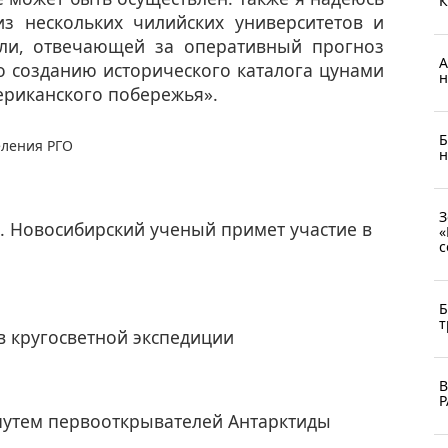
К
из нескольких чилийских университетов и
ли, отвечающей за оперативный прогноз
А
о созданию исторического каталога цунами
н
риканского побережья».
Б
еления РГО
н
З
. Новосибирский ученый примет участие в
«
с
Б
т
в кругосветной экспедиции
В
Р
путем первооткрывателей Антарктиды