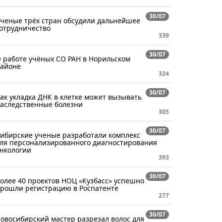
30/07
ченые трёх стран обсудили дальнейшее
отрудничество
339
30/07
 работе учёных СО РАН в Норильском
айоне
324
30/07
ак укладка ДНК в клетке может вызывать
аследственные болезни
305
30/07
ибирские ученые разработали комплекс
ля персонализированного диагностирования
нкологии
393
30/07
олее 40 проектов НОЦ «Кузбасс» успешно
рошли регистрацию в Роспатенте
277
30/07
овосибирский мастер разрезал волос для