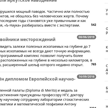
али иркутское наводнение
У
 обрушился мощный паводок. Частично или полностью
с
нктов, не обошлось без человеческих жертв. Почему
последние годы становятся уже привычными и как
542
, «Ъ-Наука» разбиралась вместе с экспертами.
О
р
08/06/2019
 двойники месторождений
идеть залежи полезных ископаемых на глубине до 7
К
н
ных ископаемых не всегда дают точную информацию.
программный комплекс позволит получить более
расположенных на глубине в несколько километров, в
765
а, расширенный шельф которого недавно открыт.
С
д
о
16/09/2016
ён дипломом Европейской научно-
Б
нной палаты (Diploma di Merito) и медаль за
п
остижения присуждены профессору НГУ, доктору
у научному сотруднику лаборатории стохастических
ематики и математической геофизики Антону
Н