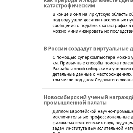
Как природа и люди вместе сдел
катастрофическим
​В конце июня на Иркутскую область
под воду ушли десятки населенных пу
сообщения о подобных катастрофах в 
можно минимизировать их последствия
В России создадут виртуальные
С помощью суперкомпьютера можно ув
км. Привычные способы поиска полез
Разработанный сибирскими учеными 
детальные данные о месторождениях, 
том числе под дном Ледовитого океан
Новосибирский ученый награжд
промышленной палаты
​Диплом Европейской научно-промышле
исключительные профессиональные д
физико-математических наук, ведущем
задач Института вычислительной мат