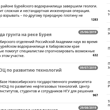
в районе Бурейского водохранилища завершили геологи.
«
оит сложная и нестандартная инженерная операция.
т
о взрывать – по-другому природную плотину не
1283
П
25/06/2019
э
а грунта на реке Бурея
ибирского отделений Российской Академии наук во время
 Бурейском водохранилище в Хабаровском крае
П
рые помогут специалистам спрогнозировать возможные
632
 этом участке.
П
з
09/07/2019
НОЦ по развитию технологий
 базе Новосибирского государственного университета
П
Р
(НОЦ) по развитию нефтегазовых технологий. Центр
нститутов, студентов и сотрудников НГУ для решения
967
Т
п
29/08/2019