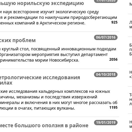
17/07/2020
ольшую норильскую экспедицию
М
ии наук всесторонне изучит экологическую среду
ия и рекомендации по наилучшим природосберегающим
Л
925
енных компаний в Арктическом регионе.
м
06/07/2016
ских проблем
Б
ел круглый стол, посвященный инновационным подходам
п
Б
Организатором мероприятия выступил департамент
2056
ринимательства мэрии Новосибирска.
Н
04/10/2018
«
 Петрологические исследования
рилах
ские исследования кальдерных комплексов на южных
Т
причины, механизмы и последствия извержений
н
минералы и включения в них могут многое рассказать об
л
1195
люции в очагах, питающих вулканы.
Н
19/01/2019
месте большого оползня в районе
м