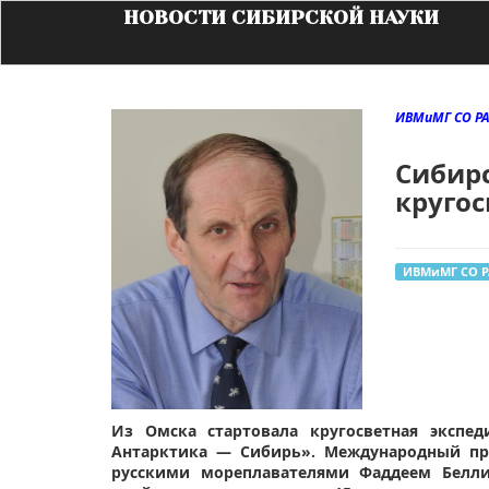
НОВОСТИ СИБИРСКОЙ НАУКИ
ИВМиМГ СО Р
Сибирс
круго
ИВМиМГ СО 
Из Омска стартовала кругосветная эксп
Антарктика — Сибирь». Международный пр
русскими мореплавателями Фаддеем Белл