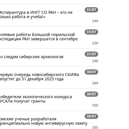
31/07
Аспирантура в ИНГГ СО РАН – это не
олько работа и учеба!»
249
31/07
олевые работы Большой норильской
кспедиции РАН завершатся в сентябре
226
31/07
о следам сибирских археологов
246
30/07
ервую очередь новосибирского СКИФа
апустят до 31 декабря 2023 года
269
30/07
обедители экологического конкурса
УСАЛа получат гранты
356
30/07
омские ученые разработали
ринципиально новую антивирусную лампу
335