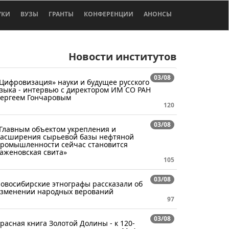
УКИ
ВУЗЫ
ГРАНТЫ
КОНФЕРЕНЦИИ
АНОНСЫ
Новости институтов
03/08
Цифровизация» науки и будущее русского
зыка - интервью с директором ИМ СО РАН
ергеем Гончаровым
120
03/08
Главным объектом укрепления и
асширения сырьевой базы нефтяной
ромышленности сейчас становится
аженовская свита»
105
03/08
овосибирские этнографы рассказали об
зменении народных верований
97
03/08
расная книга Золотой Долины - к 120-