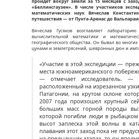
пройдет вокруг земли за 15 месяцев с зах
«Беллинсгаузен». В числе участников экс
математических наук Вячеслав Константи
путешествия — от Пунта-Аренас до Вальпараи
Вячеслав Гусяков возглавляет лабораторию
вычислительной математики и математичес
географического общества. Он бывал во многих 
цунами и землетрясений, шевронных дюн и имп
«Участие в этой экспедиции — преж
места южноамериканского побережья
— отмечает исследователь. — 
расположенный на изрезанном узки
Патагонии, на крутом склоне кото
2007 года произошел крупный сей
больших масс горной породы выз
которой погибли люди в рыбацком
высот заплеска этой волны в кат
плавания этот заход пока не предус
на предыдущих этапах, то он вполн