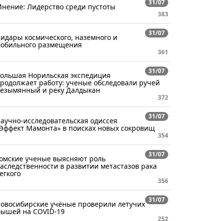
31/07
нение: Лидерство среди пустоты
383
31/07
идары космического, наземного и
обильного размещения
361
31/07
ольшая Норильская экспедиция
родолжает работу: ученые обследовали ручей
езымянный и реку Далдыкан
372
31/07
аучно-исследовательская одиссея
Эффект Мамонта» в поисках новых сокровищ
354
31/07
омские ученые выясняют роль
аследственности в развитии метастазов рака
егкого
356
31/07
овосибирские учёные проверили летучих
ышей на COVID-19
252