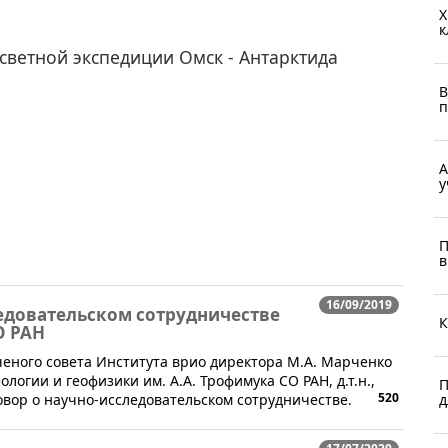
Х
к
светной экспедиции Омск - Антарктида
В
п
A
у
П
в
16/09/2019
едовательском сотрудничестве
К
О РАН
Ученого совета Института врио директора М.А. Марченко
логии и геофизики им. А.А. Трофимука СО РАН, д.т.н.,
П
520
д
овор о научно-исследовательском сотрудничестве.