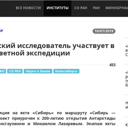
ВСЕ НОВОСТИ
ИНСТИТУТЫ
СО РАН
РАН
МИНОБРНА
АН
10/07/2019
кий исследователь участвует в
«
я
светной экспедиции
С
453
РАН
СО РАН
Науки о Земле
Новосибирск
«
р
п
б
Н
и
едиция на яхте «Сибирь» по маршруту «Сибирь —
оект приурочен к 200-летию открытия Антарктиды
инсгаузеном и Михаилом Лазаревым. Экипаж яхты
К