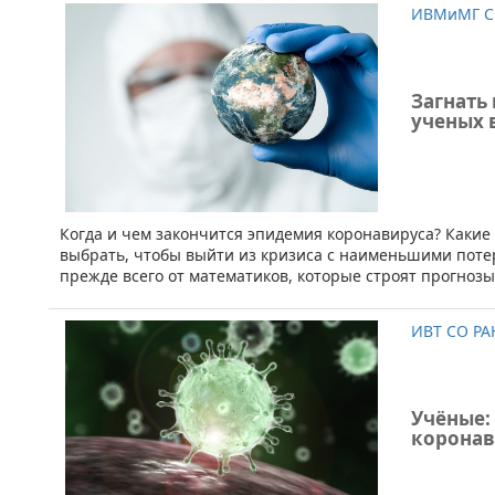
ИВМиМГ С
Загнать
ученых 
​Когда и чем закончится эпидемия коронавируса? Какие
выбрать, чтобы выйти из кризиса с наименьшими потер
прежде всего от математиков, которые строят прогноз
ИВТ СО РА
Учёные:
корона