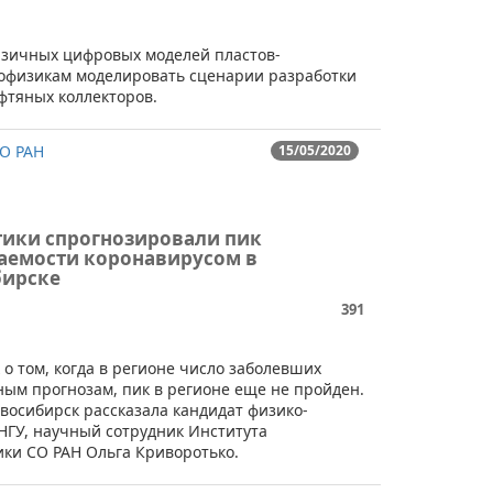
изичных цифровых моделей пластов-
еофизикам моделировать сценарии разработки
фтяных коллекторов.
О РАН
15/05/2020
ики спрогнозировали пик
аемости коронавирусом в
ирске
391
о том, когда в регионе число заболевших
ым прогнозам, пик в регионе еще не пройден.
восибирск рассказала кандидат физико-
НГУ, научный сотрудник Института
ки СО РАН Ольга Криворотько.