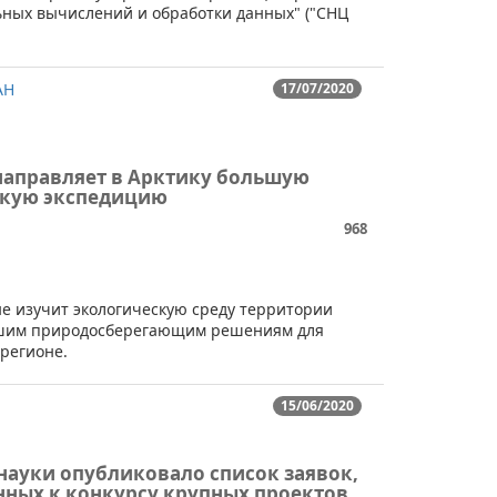
ных вычислений и обработки данных" ("СНЦ
АН
17/07/2020
направляет в Арктику большую
кую экспедицию
968
нне изучит экологическую среду территории
чшим природосберегающим решениям для
регионе.
15/06/2020
ауки опубликовало список заявок,
ных к конкурсу крупных проектов