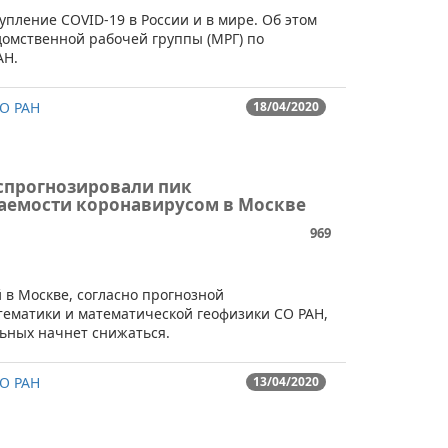
ступление COVID-19 в России и в мире. Об этом
домственной рабочей группы (МРГ) по
АН.
О РАН
18/04/2020
спрогнозировали пик
аемости коронавирусом в Москве
969
 в Москве, согласно прогнозной
ематики и математической геофизики СО РАН,
льных начнет снижаться.
О РАН
13/04/2020