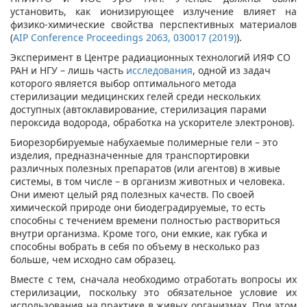
установить, как ионизирующее излучение влияет на
физико-химические свойства перспективных материалов
(
AIP Conference Proceedings 2063, 030017 (2019)
).
Эксперимент в Центре радиационных технологий ИЯФ СО
РАН и НГУ – лишь часть
исследования
, одной из задач
которого является выбор оптимального метода
стерилизации медицинских гелей среди нескольких
доступных (автоклавирование, стерилизация парами
пероксида водорода, обработка на ускорителе электронов).
Биорезорбируемые набухаемые полимерные гели – это
изделия, предназначенные для транспортировки
различных полезных препаратов (или агентов) в живые
системы, в том числе – в организм животных и человека.
Они имеют целый ряд полезных качеств. По своей
химической природе они биодеградируемые, то есть
способны с течением времени полностью раствориться
внутри организма. Кроме того, они емкие, как губка и
способны вобрать в себя по объему в несколько раз
больше, чем исходно сам образец.
Вместе с тем, сначала необходимо отработать вопросы их
стерилизации, поскольку это обязательное условие их
использования на практике в живых организмах. При этом