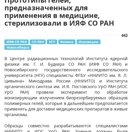
предназначенных для
применения в медицине,
стерилизовали в ИЯФ СО РАН
442
ИЯФ СО РАН
СО РАН
НГУ
Физика
Инновации
Новосибирск
В Центре радиационных технологий Института ядерной
физики им. Г. И. Будкера СО РАН (ИЯФ СО РАН) и
Новосибирского государственного исследовательского
университета (НГУ) специалисты ФГБУ «ННИИТО им. Я. Л.
Цивьяна» Минздрава России (ННИИТО) и Института
органического синтеза им. И.Я. Постовского УрО РАН (ИОС
УрО РАН) провели эксперимент по обработке
ионизирующим излучением биорезорбируемых образцов
полимерных гелей, которые в дальнейшем предполагается
применять для доставки медицинских препаратов в живые
организмы.
Образцы совместно разрабатываются специалистами
ННИИТО и ИОС УрО РАН. Ученые должны были