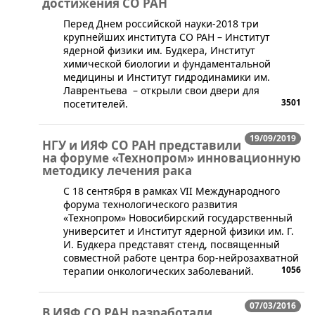
достижения СО РАН
​​Перед Днем российской науки-2018 три
крупнейших института СО РАН – Институт
ядерной физики им. Будкера, Институт
химической биологии и фундаментальной
медицины и Институт гидродинамики им.
Лаврентьева – открыли свои двери для
3501
посетителей.
19/09/2019
НГУ и ИЯФ СО РАН представили
на форуме «Технопром» инновационную
методику лечения рака
​​C 18 сентября в рамках VII Международного
форума технологического развития
«Технопром» Новосибирский государственный
университет и Институт ядерной физики им. Г.
И. Будкера представят стенд, посвященный
совместной работе центра бор-нейрозахватной
1056
терапии онкологических заболеваний.
07/03/2016
В ИЯФ СО РАН разработали