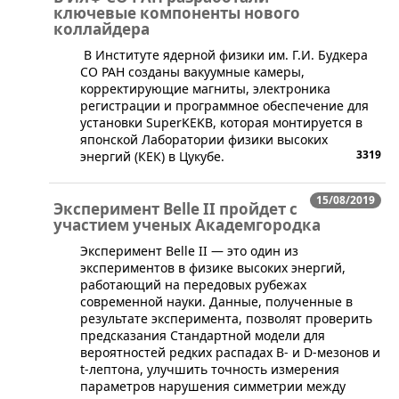
ключевые компоненты нового
коллайдера
​ ​В Институте ядерной физики им. Г.И. Будкера
СО РАН созданы вакуумные камеры,
корректирующие магниты, электроника
регистрации и программное обеспечение для
установки SuperKEKB, которая монтируется в
японской Лаборатории физики высоких
3319
энергий (КЕК) в Цукубе.
15/08/2019
Эксперимент Belle II пройдет с
участием ученых Академгородка
​Эксперимент Belle II — это один из
экспериментов в физике высоких энергий,
работающий на передовых рубежах
современной науки. Данные, полученные в
результате эксперимента, позволят проверить
предсказания Стандартной модели для
вероятностей редких распадах B- и D-мезонов и
t-лептона, улучшить точность измерения
параметров нарушения симметрии между