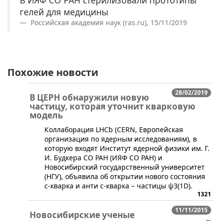
В ИЯФ СО РАН стерилизовали прототипы
гелей для медицины
Российская академия наук (ras.ru), 15/11/2019
Похожие новости
28/02/2019
В ЦЕРН обнаружили новую
частицу, которая уточнит кварковую
модель
​Коллаборация LHCb (CERN, Европейская
организация по ядерным исследованиям), в
которую входят Институт ядерной физики им. Г.
И. Будкера СО РАН (ИЯФ СО РАН) и
Новосибирский государственный университет
(НГУ), объявила об открытии нового состояния
c-кварка и анти c-кварка – частицы ψ3(1D).
1321
11/11/2015
Новосибирские ученые