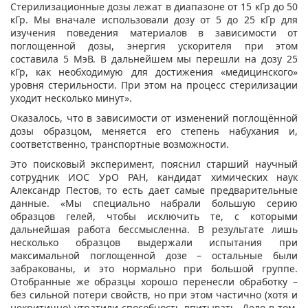
Стерилизационные дозы лежат в диапазоне от 15 кГр до 50
кГр. Мы вначале использовали дозу от 5 до 25 кГр для
изучения поведения материалов в зависимости от
поглощенной дозы, энергия ускорителя при этом
составила 5 МэВ. В дальнейшем мы перешли на дозу 25
кГр, как необходимую для достижения «медицинского»
уровня стерильности. При этом на процесс стерилизации
уходит несколько минут».
Оказалось, что в зависимости от изменений поглощённой
дозы образцом, меняется его степень набухания и,
соответственно, транспортные возможности.
Это поисковый эксперимент, пояснил старший научный
сотрудник ИОС УрО РАН, кандидат химических наук
Александр Пестов, то есть дает самые предварительные
данные. «Мы специально набрали большую серию
образцов гелей, чтобы исключить те, с которыми
дальнейшая работа бессмысленна. В результате лишь
несколько образцов выдержали испытания при
максимальной поглощенной дозе – остальные были
забракованы, и это нормально при большой группе.
Отобранные же образцы хорошо перенесли обработку –
без сильной потери свойств, но при этом частично (хотя и
некритично) утратили способность впитывать. Дело в том,