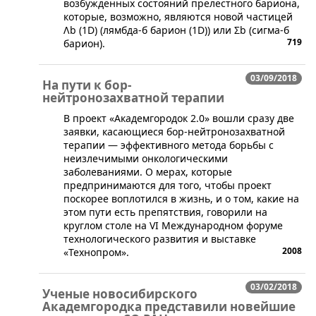
возбужденных состояний прелестного бариона,
которые, возможно, являются новой частицей
Λb (1D) (лямбда-б барион (1D)) или Σb (сигма-б
719
барион).
03/09/2018
На пути к бор-
нейтронозахватной терапии
В проект «Академгородок 2.0» вошли сразу две
заявки, касающиеся бор-нейтронозахватной
терапии — эффективного метода борьбы с
неизлечимыми онкологическими
заболеваниями. О мерах, которые
предпринимаются для того, чтобы проект
поскорее воплотился в жизнь, и о том, какие на
этом пути есть препятствия, говорили на
круглом столе на VI Международном форуме
технологического развития и выставке
2008
«Технопром».
03/02/2018
Ученые новосибирского
Академгородка представили новейшие