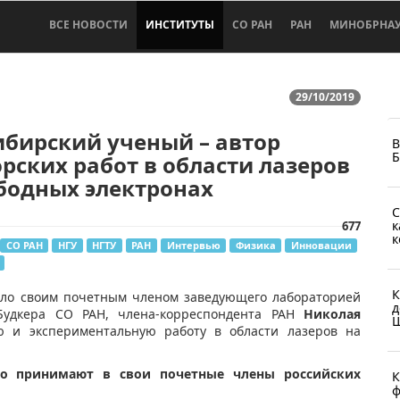
ВСЕ НОВОСТИ
ИНСТИТУТЫ
СО РАН
РАН
МИНОБРНА
29/10/2019
бирский ученый – автор
В
Б
рских работ в области лазеров
бодных электронах
С
к
677
к
СО РАН
НГУ
НГТУ
РАН
Интервью
Физика
Инновации
К
рало своим почетным членом заведующего лабораторией
д
 Будкера СО РАН, члена-корреспондента РАН
Николая
Ш
 и экспериментальную работу в области лазеров на
то принимают в свои почетные члены российских
К
ф