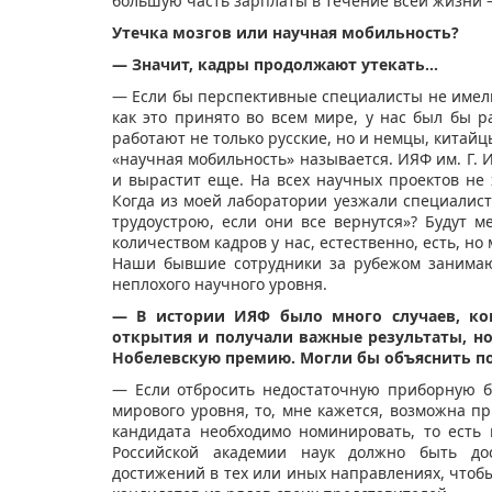
большую часть зарплаты в течение всей жизни 
Утечка мозгов или научная мобильность?
— Значит, кадры продолжают утекать…
— Если бы перспективные специалисты не имели
как это принято во всем мире, у нас был бы р
работают не только русские, но и немцы, китайц
«научная мобильность» называется. ИЯФ им. Г. 
и вырастит еще. На всех научных проектов не 
Когда из моей лаборатории уезжали специалисты
трудоустрою, если они все вернутся»? Будут 
количеством кадров у нас, естественно, есть, но
Наши бывшие сотрудники за рубежом занимаю
неплохого научного уровня.
— В истории ИЯФ было много случаев, ко
открытия и получали важные результаты, но
Нобелевскую премию. Могли бы объяснить п
— Если отбросить недостаточную приборную б
мирового уровня, то, мне кажется, возможна 
кандидата необходимо номинировать, то есть 
Российской академии наук должно быть до
достижений в тех или иных направлениях, чтоб