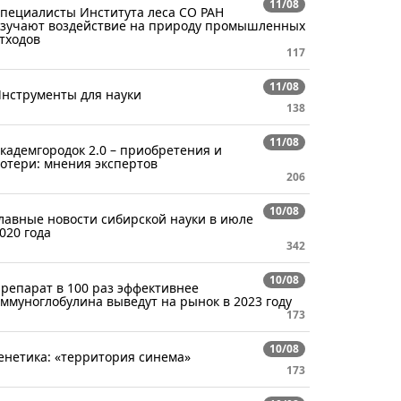
11/08
пециалисты Института леса СО РАН
зучают воздействие на природу промышленных
тходов
117
11/08
нструменты для науки
138
11/08
кадемгородок 2.0 – приобретения и
отери: мнения экспертов
206
10/08
лавные новости сибирской науки в июле
020 года
342
10/08
репарат в 100 раз эффективнее
ммуноглобулина выведут на рынок в 2023 году
173
10/08
енетика: «территория синема»
173