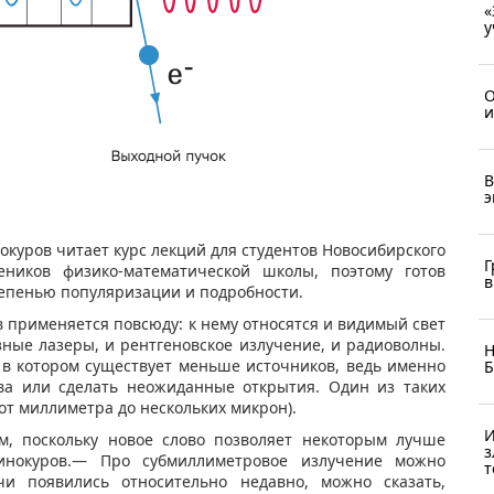
«
у
О
и
В
э
окуров читает курс лекций для студентов Новосибирского
Г
еников физико-математической школы, поэтому готов
в
тепенью популяризации и подробности.
 применяется повсюду: к нему относятся и видимый свет
ные лазеры, и рентгеновское излучение, и радиоволны.
Н
 в котором существует меньше источников, ведь именно
Б
ва или сделать неожиданные открытия. Один из таких
т миллиметра до нескольких микрон).
И
, поскольку новое слово позволяет некоторым лучше
з
инокуров.— Про субмиллиметровое излучение можно
т
учи появились относительно недавно, можно сказать,