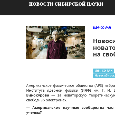
НОВОСТИ СИБИРСКОЙ НАУКИ
ИЯФ СО РАН
Новоси
новато
на сво
ИЯФ СО РАН
Новосибирск
Американское физическое общество (APS) изб
Института ядерной физики (ИЯФ) им. Г. И.
Винокурова
— за новаторскую теоретическую
свободных электронах.
— Американские научные сообщества час
ученых?