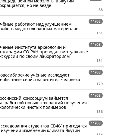
лощадь вечной мерзлоты в Якутии
окращается, но не везде
88
11/08
чёные работают над улучшением
войств медно-оловянных материалов
151
11/08
ченые Института археологии и
тнографии СО РАН проводят виртуальные
кскурсии по своим лабораториям
151
11/08
овосибирские учёные исследуют
еобычные свойства антител человека
179
11/08
оссийский консорциум займется
азработкой новых технологий получения
кологически чистых полимеров
136
11/08
сследования студентов СВФУ пригодятся
 изучении изменений климата Якутии
184