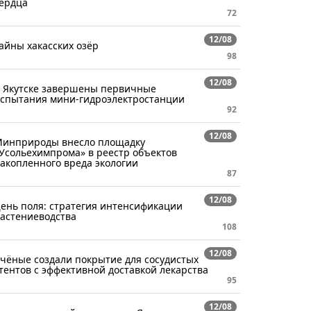
ердца
72
12/08
айны хакасских озёр
98
12/08
 Якутске завершены первичные
спытания мини-гидроэлектростанции
92
12/08
инприроды внесло площадку
Усольехимпрома» в реестр объектов
акопленного вреда экологии
87
12/08
ень поля: стратегия интенсификации
астениеводства
108
12/08
чёные создали покрытие для сосудистых
тентов с эффективной доставкой лекарства
95
12/08