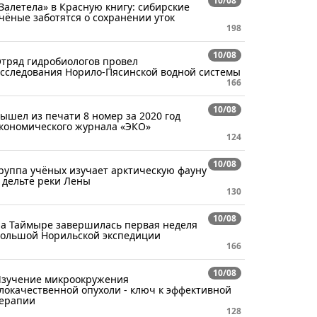
10/08
Залетела» в Красную книгу: сибирские
чёные заботятся о сохранении уток
198
10/08
тряд гидробиологов провел
сследования Норило-Пясинской водной системы
166
10/08
ышел из печати 8 номер за 2020 год
кономического журнала «ЭКО»
124
10/08
руппа учёных изучает арктическую фауну
 дельте реки Лены
130
10/08
а Таймыре завершилась первая неделя
ольшой Норильской экспедиции
166
10/08
зучение микроокружения
локачественной опухоли - ключ к эффективной
ерапии
128