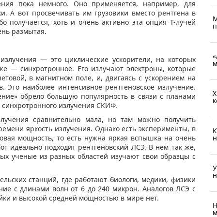
ения пока немного. Оно применяется, например, для
ки. А вот просвечивать им грузовики вместо рентгена в
М
о получается, хоть и очень активно эта опция Т-лучей
п
ень размытая.
«
излучения — это циклические ускорители, на которых
м
же — синхротронное. Его излучают электроны, которые
ветовой, в магнитном поле, и, двигаясь с ускорением на
в. Это наиболее интенсивное рентгеновское излучение.
Х
ение» обрело большую популярность в связи с планами
к
а синхротронного излучения СКИФ.
лучения сравнительно мала, но там можно получить
емени яркость излучения. Однако есть эксперименты, в
К
овая мощность, то есть нужна яркая вспышка на очень
н
от идеально подходит рентгеновский ЛСЭ. В нем так же,
орых ученые из разных областей изучают свои образцы с
У
н
ельских станций, где работают биологи, медики, физики
ние с длинами волн от 6 до 240 микрон. Аналогов ЛСЭ с
ки и высокой средней мощностью в мире нет.
Н
м