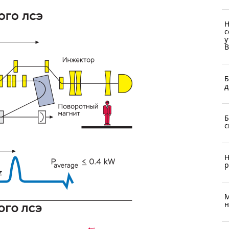
Н
с
у
В
Б
д
Б
с
Н
р
М
н