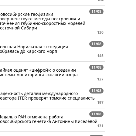
11/08
овосибирские геофизики
овершенствуют методы построения и
точнения глубинно-скоростных моделей
осточной Сибири
130
11/08
ольшая Норильская экспедиция
обралась до Карского моря
145
11/08
айкал оценят «цифрой»: о создании
истемы мониторинга экологии озера
127
11/08
адежность деталей международного
еактора ITER проверят томские специалисты
197
11/08
едалью РАН отмечена работа
овосибирского генетика Антонины Киселёвой
131