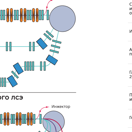
С
и
о
И
А
п
Г
2
П
и
Г