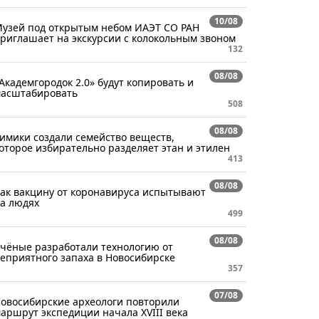
10/08
узей под открытым небом ИАЭТ СО РАН
риглашает на экскурсии с колокольным звоном
132
08/08
Академгородок 2.0» будут копировать и
асштабировать
508
08/08
имики создали семейство веществ,
оторое избирательно разделяет этан и этилен
413
08/08
ак вакцину от коронавируса испытывают
а людях
499
08/08
чёные разработали технологию от
еприятного запаха в Новосибирске
357
07/08
овосибирские археологи повторили
аршрут экспедиции начала XVIII века